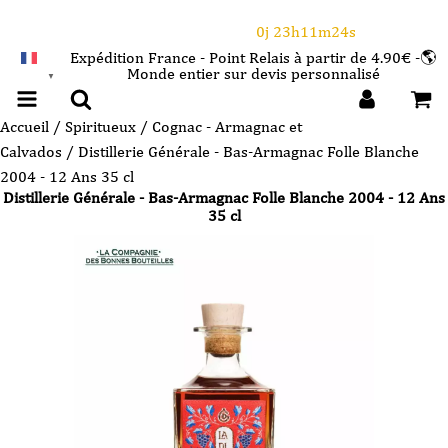
⌛Ce Week-end : 10€ de remise dès 150€ d'achat
avec le code CANICULE
0j 23h11m23s
Expédition France - Point Relais à partir de 4.90€ -🌎
Monde entier sur devis personnalisé
FRANÇAIS
▼
Accueil
/
Spiritueux
/
Cognac - Armagnac et
Calvados
/ Distillerie Générale - Bas-Armagnac Folle Blanche
2004 - 12 Ans 35 cl
Distillerie Générale - Bas-Armagnac Folle Blanche 2004 - 12 Ans
35 cl