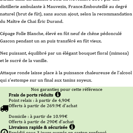
distillerie ambulante à Mauvezin, France.Embouteillé au degré
naturel (brut de fût), sans aucun ajout, selon la recommandation
du Maître de Chai Éric Durand.
Cépage Folle Blanche, élevé en fût neuf de chêne pédonculé
Gascon pendant un an puis transféré en fût vieux.
Nez puissant, équilibré par un élégant bouquet floral (mimosa)
et le sucré de la vanille.
Attaque ronde laisse place à la puissance chaleureuse de l’alcool
qui s’estompe sur un final aux tanins soyeux.
Nos garanties pour cette référence
Frais de ports réduits
Point relais :
à partir de 4,90
€
Offerts à partir de
269.9
€ d’achat
Domicile :
à partir de 10.99
€
Offerts à partir de
290
€ d’achat
Livraison rapide & sécurisée
Expédié sous
3
jours ouvrés en carton renforcé