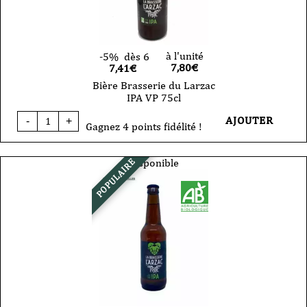
à l'unité
-5%
dès 6
7,80
€
7,41€
Bière Brasserie du Larzac
IPA VP 75cl
quantité
AJOUTER
-
+
de
Gagnez 4 points fidélité !
Bière
Brasserie
du
Disponible
POPULAIRE
Larzac
IPA
VP
75cl