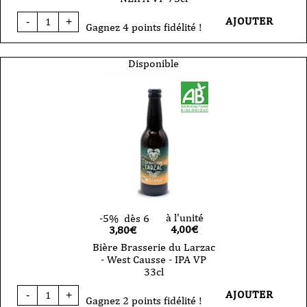
quantité
AJOUTER
-
+
de
Gagnez 4 points fidélité !
Bière
Brasserie
du
Disponible
Larzac
NEIPA
VP
75cl
à l'unité
-5%
dès 6
4,00
€
3,80€
Bière Brasserie du Larzac
- West Causse - IPA VP
33cl
quantité
AJOUTER
-
+
de
Gagnez 2 points fidélité !