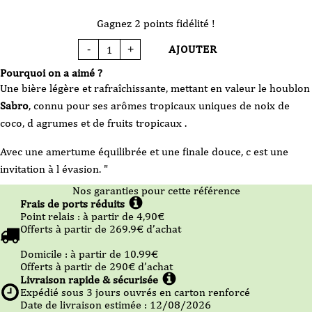
Gagnez 2 points fidélité !
AJOUTER
-
+
quantité
de
Bière
Pourquoi on a aimé ?
-
Brasserie
Une bière légère et rafraîchissante, mettant en valeur le houblon
du
Larzac
Sabro
, connu pour ses arômes tropicaux uniques de noix de
-
Hoppy
coco, d agrumes et de fruits tropicaux .
Pale
Ale
100%
Sabro
Avec une amertume équilibrée et une finale douce, c est une
-
33cl
invitation à l évasion. "
-
VP
Nos garanties pour cette référence
Frais de ports réduits
Point relais :
à partir de 4,90
€
Offerts à partir de
269.9
€ d’achat
Domicile :
à partir de 10.99
€
Offerts à partir de
290
€ d’achat
Livraison rapide & sécurisée
Expédié sous
3
jours ouvrés en carton renforcé
Date de livraison estimée : 12/08/2026