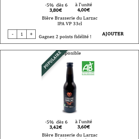
à l'unité
-5%
dès 6
4,00
€
3,80€
Bière Brasserie du Larzac
IPA VP 33cl
quantité
AJOUTER
-
+
de
Gagnez 2 points fidélité !
Bière
Brasserie
du
Disponible
POPULAIRE
Larzac
IPA
VP
33cl
à l'unité
-5%
dès 6
3,60
€
3,42€
Bière Brasserie du Larzac