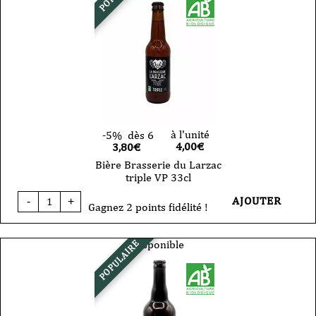
VP
75cl
à l'unité
-5%
dès 6
4,00
€
3,80€
Bière Brasserie du Larzac
triple VP 33cl
quantité
AJOUTER
-
+
de
Gagnez 2 points fidélité !
Bière
Brasserie
du
Disponible
POPULAIRE
Larzac
triple
VP
33cl