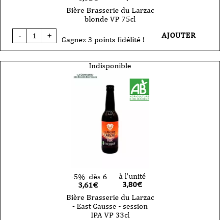
Bière Brasserie du Larzac
blonde VP 75cl
quantité
AJOUTER
-
+
de
Gagnez 3 points fidélité !
Bière
Brasserie
du
Indisponible
Larzac
blonde
VP
75cl
à l'unité
-5%
dès 6
3,80
€
3,61€
Bière Brasserie du Larzac
- East Causse - session
IPA VP 33cl