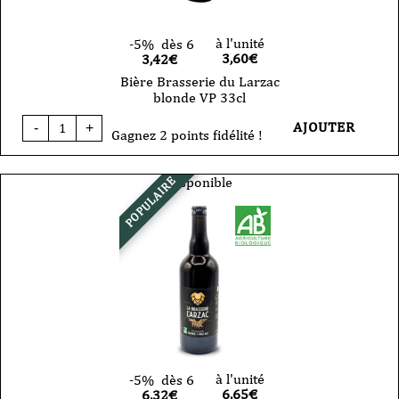
à l'unité
-5%
dès 6
3,60
€
3,42€
Bière Brasserie du Larzac
blonde VP 33cl
quantité
AJOUTER
-
+
de
Gagnez 2 points fidélité !
Bière
Brasserie
du
Disponible
POPULAIRE
Larzac
blonde
VP
33cl
à l'unité
-5%
dès 6
6,65
€
6,32€