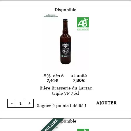
Brasserie
du
Disponible
Larzac
Gardarem
VP
33cl
à l'unité
-5%
dès 6
7,80
€
7,41€
Bière Brasserie du Larzac
triple VP 75cl
quantité
AJOUTER
-
+
de
Gagnez 4 points fidélité !
Bière
Brasserie
du
Disponible
POPULAIRE
Larzac
triple