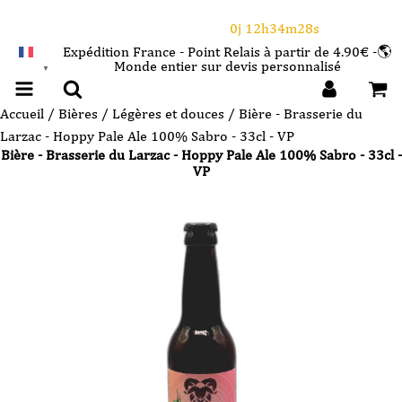
⌛Ce Week-end : 10€ de remise dès 150€ d'achat
avec le code CANICULE
0j 12h34m27s
Expédition France - Point Relais à partir de 4.90€ -🌎
Monde entier sur devis personnalisé
FRANÇAIS
▼
Accueil
/
Bières
/
Légères et douces
/ Bière - Brasserie du
Larzac - Hoppy Pale Ale 100% Sabro - 33cl - VP
Bière - Brasserie du Larzac - Hoppy Pale Ale 100% Sabro - 33cl -
VP