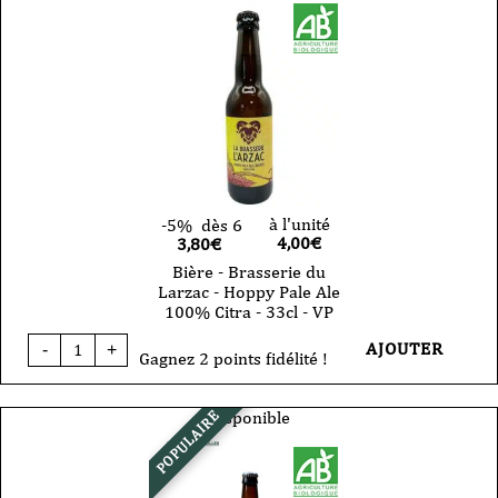
ambrée
75cl
-
VP
à l'unité
-5%
dès 6
4,00
€
3,80€
Bière - Brasserie du
Larzac - Hoppy Pale Ale
100% Citra - 33cl - VP
quantité
AJOUTER
-
+
de
Gagnez 2 points fidélité !
Bière
-
Brasserie
Disponible
POPULAIRE
du
Larzac
-
Hoppy