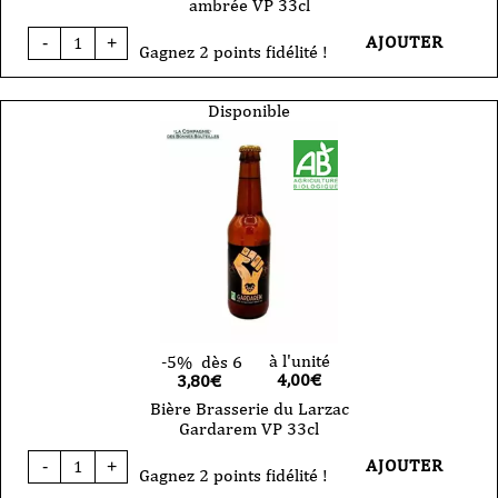
ambrée VP 33cl
quantité
AJOUTER
-
+
de
Gagnez 2 points fidélité !
Bière
Brasserie
du
Disponible
Larzac
ambrée
VP
33cl
à l'unité
-5%
dès 6
4,00
€
3,80€
Bière Brasserie du Larzac
Gardarem VP 33cl
quantité
AJOUTER
-
+
de
Gagnez 2 points fidélité !
Bière