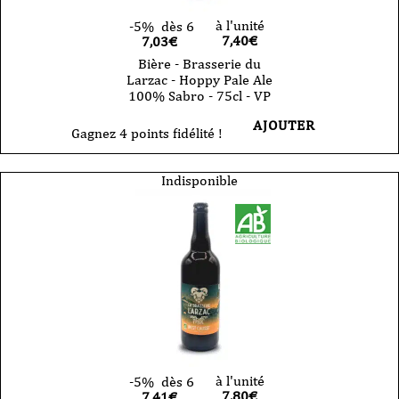
à l'unité
-5%
dès 6
7,40
€
7,03€
Bière - Brasserie du
Larzac - Hoppy Pale Ale
100% Sabro - 75cl - VP
AJOUTER
Gagnez 4 points fidélité !
Indisponible
à l'unité
-5%
dès 6
7,80
€
7,41€