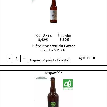
Pale
Ale
100%
Citra
-
33cl
-
VP
à l'unité
-5%
dès 6
3,60
€
3,42€
Bière Brasserie du Larzac
blanche VP 33cl
quantité
AJOUTER
-
+
de
Gagnez 2 points fidélité !
Bière
Brasserie
du
Disponible
Larzac
blanche
VP
33cl