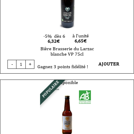
à l'unité
-5%
dès 6
6,65
€
6,32€
Bière Brasserie du Larzac
blanche VP 75cl
quantité
AJOUTER
-
+
de
Gagnez 3 points fidélité !
Bière
Brasserie
du
Disponible
POPULAIRE
Larzac
blanche
VP
75cl