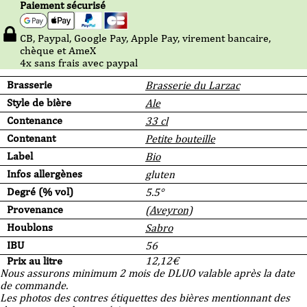
Paiement sécurisé
CB, Paypal, Google Pay, Apple Pay, virement bancaire,
chèque et AmeX
4x sans frais avec paypal
Brasserie
Brasserie du Larzac
Style de bière
Ale
Contenance
33 cl
Contenant
Petite bouteille
Label
Bio
Infos allergènes
gluten
Degré (% vol)
5.5°
Provenance
(Aveyron)
Houblons
Sabro
IBU
56
Prix au litre
12,12
€
Nous assurons minimum 2 mois de DLUO valable après la date
de commande.
Les photos des contres étiquettes des bières mentionnant des