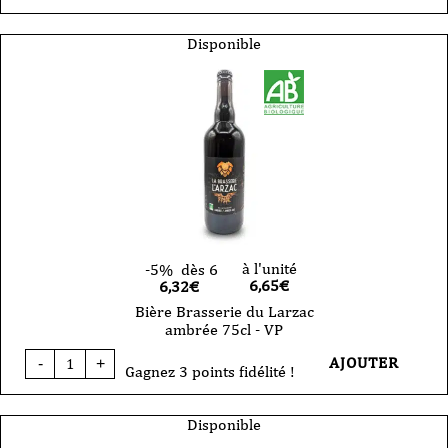
Bière
Brasserie
du
Disponible
Larzac
-
West
Causse
-
IPA
VP
33cl
à l'unité
-5%
dès 6
6,65
€
6,32€
Bière Brasserie du Larzac
ambrée 75cl - VP
quantité
AJOUTER
-
+
de
Gagnez 3 points fidélité !
Bière
Brasserie
du
Disponible
Larzac