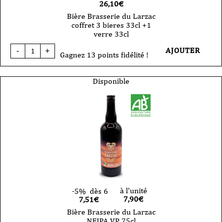
26,10
€
Bière Brasserie du Larzac
coffret 3 bieres 33cl +1
verre 33cl
quantité
AJOUTER
-
+
de
Gagnez 13 points fidélité !
Bière
Brasserie
du
Disponible
Larzac
coffret
3
bieres
33cl
+1
verre
33cl
à l'unité
-5%
dès 6
7,90
€
7,51€
Bière Brasserie du Larzac
NEIPA VP 75cl