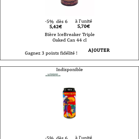
à l'unité
-5%
dès 6
5,70
€
5,42€
Bière IceBreaker Triple
Oaked Can 44 cl
AJOUTER
Gagnez 3 points fidélité !
Indisponible
à l'unité
-5%
dès 6