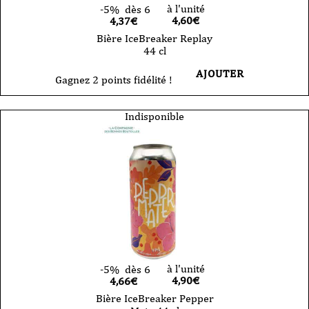
à l'unité
-5%
dès 6
4,60
€
4,37€
Bière IceBreaker Replay
44 cl
AJOUTER
Gagnez 2 points fidélité !
Indisponible
à l'unité
-5%
dès 6
4,90
€
4,66€
Bière IceBreaker Pepper