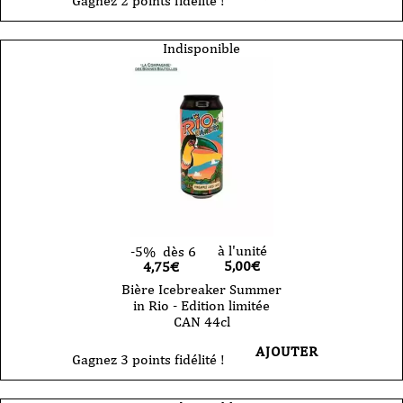
Gagnez 2 points fidélité !
Indisponible
à l'unité
-5%
dès 6
5,00
€
4,75€
Bière Icebreaker Summer
in Rio - Edition limitée
CAN 44cl
AJOUTER
Gagnez 3 points fidélité !