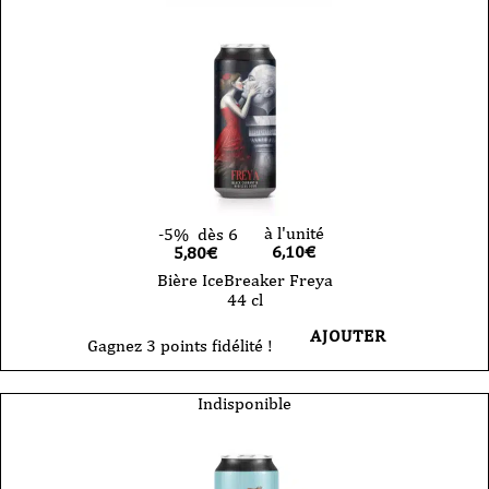
à l'unité
-5%
dès 6
6,10
€
5,80€
Bière IceBreaker Freya
44 cl
AJOUTER
Gagnez 3 points fidélité !
Indisponible