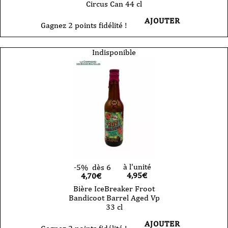
Circus Can 44 cl
AJOUTER
Gagnez 2 points fidélité !
Indisponible
à l'unité
-5%
dès 6
4,95
€
4,70€
Bière IceBreaker Froot
Bandicoot Barrel Aged Vp
33 cl
AJOUTER