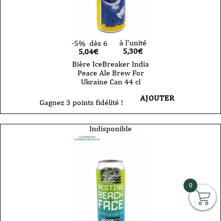
à l'unité
-5%
dès 6
5,30
€
5,04€
Bière IceBreaker India
Peace Ale Brew For
Ukraine Can 44 cl
AJOUTER
Gagnez 3 points fidélité !
Indisponible
0