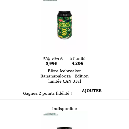
à l'unité
-5%
dès 6
4,20
€
3,99€
Bière Icebreaker
Bananapalooza - Edition
limitée CAN 33cl
AJOUTER
Gagnez 2 points fidélité !
Indisponible