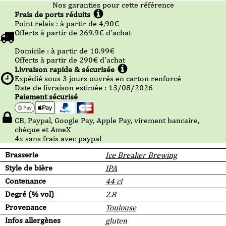
Nos garanties pour cette référence
Frais de ports réduits
Point relais :
à partir de 4,90
€
Offerts à partir de
269.9
€ d’achat
Domicile :
à partir de 10.99
€
Offerts à partir de
290
€ d’achat
Livraison rapide & sécurisée
Expédié sous
3
jours ouvrés en carton renforcé
Date de livraison estimée : 13/08/2026
Paiement sécurisé
CB, Paypal, Google Pay, Apple Pay, virement bancaire,
chèque et AmeX
4x sans frais avec paypal
Brasserie
Ice Breaker Brewing
Style de bière
IPA
Contenance
44 cl
Degré (% vol)
2.8
Provenance
Toulouse
Infos allergènes
gluten