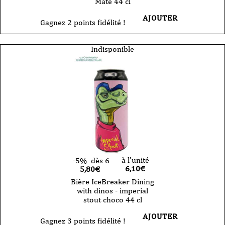
Mate 44 cl
AJOUTER
Gagnez 2 points fidélité !
Indisponible
à l'unité
-5%
dès 6
6,10
€
5,80€
Bière IceBreaker Dining
with dinos - imperial
stout choco 44 cl
AJOUTER
Gagnez 3 points fidélité !