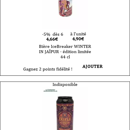
à l'unité
-5%
dès 6
4,90
€
4,66€
Bière IceBreaker WINTER
IN JAÏPUR - édition limitée
44 cl
AJOUTER
Gagnez 2 points fidélité !
Indisponible