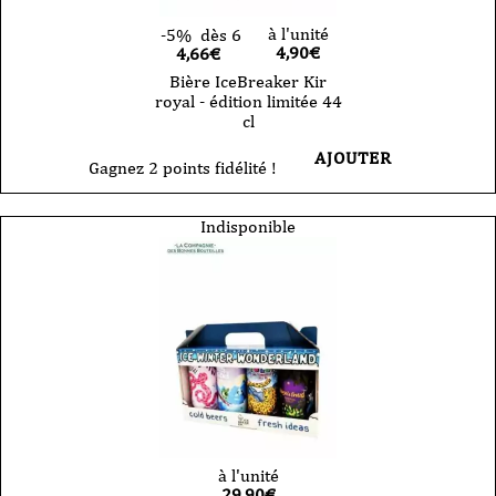
à l'unité
-5%
dès 6
4,90
€
4,66€
Bière IceBreaker Kir
royal - édition limitée 44
cl
AJOUTER
Gagnez 2 points fidélité !
Indisponible
à l'unité
29,90
€