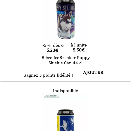
à l'unité
-5%
dès 6
5,50
€
5,23€
Bière IceBreaker Puppy
Slushie Can 44 cl
AJOUTER
Gagnez 3 points fidélité !
Indisponible