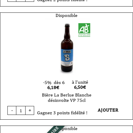
Bière
La
Berlue
Disponible
Noire
Excentrique
Tonka
VP
33cl
à l'unité
-5%
dès 6
6,50
€
6,18€
Bière La Berlue Blanche
désinvolte VP 75cl
quantité
AJOUTER
-
+
de
Gagnez 3 points fidélité !
Bière
La
Berlue
Disponible
Blanche