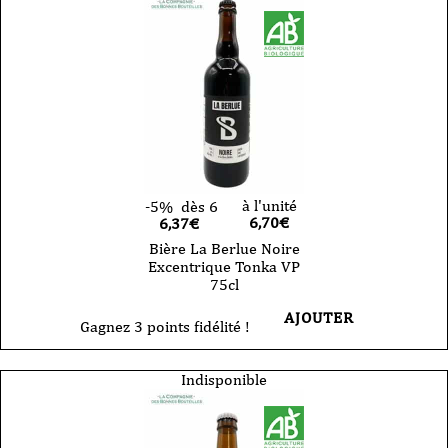
à l'unité
-5%
dès 6
6,70
€
6,37€
Bière La Berlue Noire
Excentrique Tonka VP
75cl
AJOUTER
Gagnez 3 points fidélité !
Indisponible