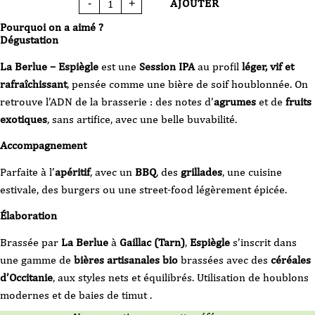
AJOUTER
-
+
quantité
de
Bière
Pourquoi on a aimé ?
-
La
Dégustation
Berlue
-
Espiègle
La Berlue – Espiègle
est une
Session IPA
au profil
léger, vif et
-
summer
rafraîchissant
, pensée comme une bière de soif houblonnée. On
ipa
-
retrouve l’ADN de la brasserie : des notes d’
agrumes
et de
fruits
VP
-
exotiques
, sans artifice, avec une belle buvabilité.
33
cl
Accompagnement
Parfaite à l’
apéritif
, avec un
BBQ
, des
grillades
, une cuisine
estivale, des burgers ou une street-food légèrement épicée.
Élaboration
Brassée par
La Berlue
à
Gaillac (Tarn)
,
Espiègle
s’inscrit dans
une gamme de
bières artisanales bio
brassées avec des
céréales
d’Occitanie
, aux styles nets et équilibrés. Utilisation de houblons
modernes et de baies de timut .