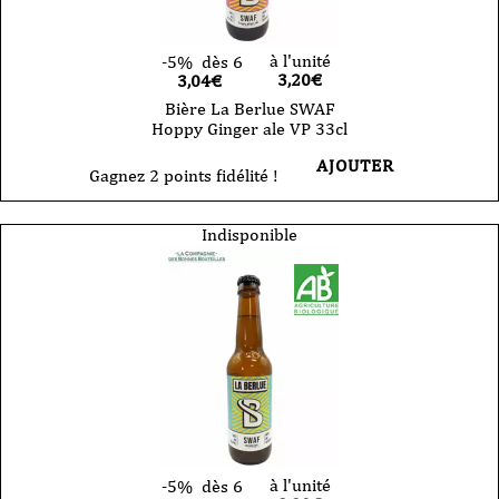
à l'unité
-5%
dès 6
3,20
€
3,04€
Bière La Berlue SWAF
Hoppy Ginger ale VP 33cl
AJOUTER
Gagnez 2 points fidélité !
Indisponible
à l'unité
-5%
dès 6