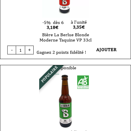
à l'unité
-5%
dès 6
3,35
€
3,18€
Bière La Berlue Blonde
Moderne Taquine VP 33cl
quantité
AJOUTER
-
+
de
Gagnez 2 points fidélité !
Bière
La
Berlue
Disponible
POPULAIRE
Blonde
Moderne
Taquine
VP
33cl