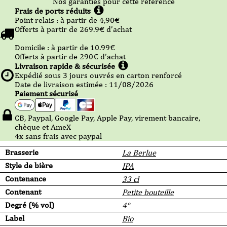
Nos garanties pour cette référence
Frais de ports réduits
Point relais :
à partir de 4,90
€
Offerts à partir de
269.9
€ d’achat
Domicile :
à partir de 10.99
€
Offerts à partir de
290
€ d’achat
Livraison rapide & sécurisée
Expédié sous
3
jours ouvrés en carton renforcé
Date de livraison estimée : 11/08/2026
Paiement sécurisé
CB, Paypal, Google Pay, Apple Pay, virement bancaire,
chèque et AmeX
4x sans frais avec paypal
Brasserie
La Berlue
Style de bière
IPA
Contenance
33 cl
Contenant
Petite bouteille
Degré (% vol)
4°
Label
Bio