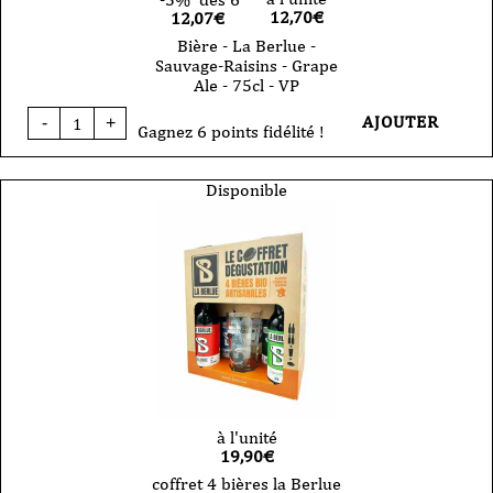
12,70
€
12,07€
Bière - La Berlue -
Sauvage-Raisins - Grape
Ale - 75cl - VP
quantité
AJOUTER
-
+
de
Gagnez 6 points fidélité !
Bière
-
La
Disponible
Berlue
-
Sauvage-
Raisins
-
Grape
Ale
-
75cl
-
VP
à l'unité
19,90
€
coffret 4 bières la Berlue