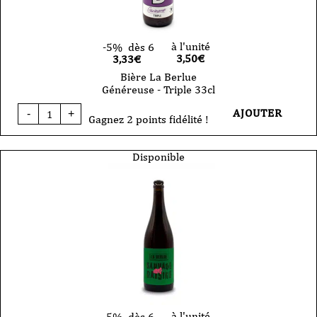
à l'unité
-5%
dès 6
3,50
€
3,33€
Bière La Berlue
Généreuse - Triple 33cl
quantité
AJOUTER
-
+
de
Gagnez 2 points fidélité !
Bière
La
Berlue
Disponible
Généreuse
-
Triple
33cl
à l'unité
-5%
dès 6