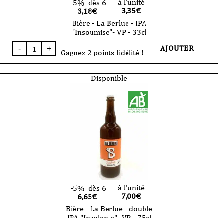
à l'unité
-5%
dès 6
3,35
€
3,18€
Bière - La Berlue - IPA
"Insoumise"- VP - 33cl
quantité
AJOUTER
-
+
de
Gagnez 2 points fidélité !
Bière
-
La
Disponible
Berlue
-
IPA
"Insoumise"-
VP
-
33cl
à l'unité
-5%
dès 6
7,00
€
6,65€
Bière - La Berlue - double
IPA "Insolente"- VP - 75cl