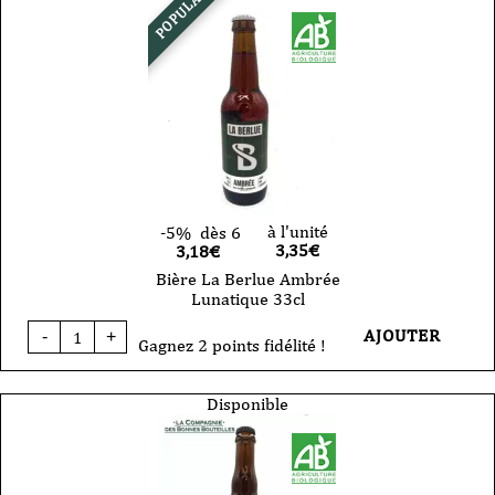
POPULAIRE
désinvolte
VP
75cl
à l'unité
-5%
dès 6
3,35
€
3,18€
Bière La Berlue Ambrée
Lunatique 33cl
quantité
AJOUTER
-
+
de
Gagnez 2 points fidélité !
Bière
La
Berlue
Disponible
Ambrée
Lunatique
33cl