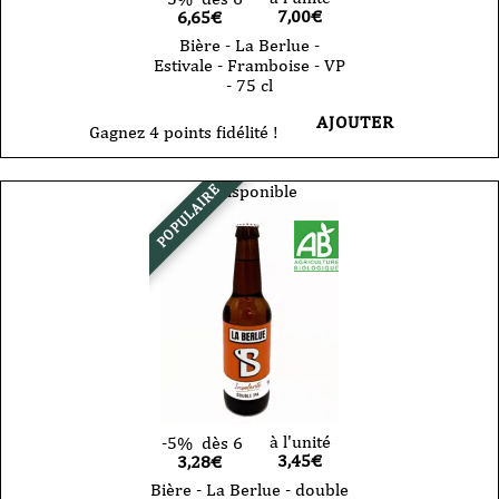
7,00
€
6,65€
Bière - La Berlue -
Estivale - Framboise - VP
- 75 cl
AJOUTER
Gagnez 4 points fidélité !
Indisponible
POPULAIRE
à l'unité
-5%
dès 6
3,45
€
3,28€
Bière - La Berlue - double