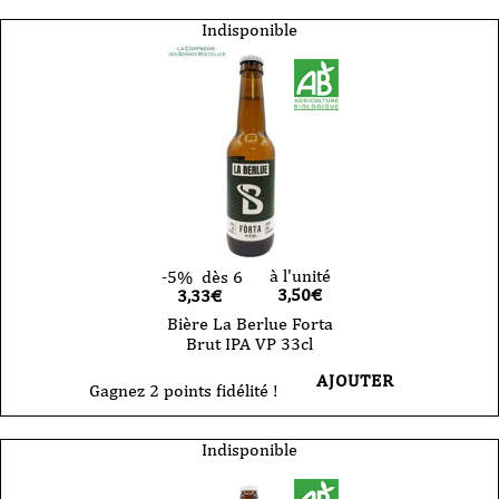
La
Berlue
Indisponible
blonde
moderne
Taquine
VP
75cl
à l'unité
-5%
dès 6
3,50
€
3,33€
Bière La Berlue Forta
Brut IPA VP 33cl
AJOUTER
Gagnez 2 points fidélité !
Indisponible