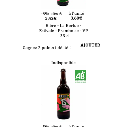
à l'unité
-5%
dès 6
3,60
€
3,42€
Bière - La Berlue -
Estivale - Framboise - VP
- 33 cl
AJOUTER
Gagnez 2 points fidélité !
Indisponible
à l'unité
-5%
dès 6