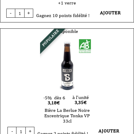
+1 verre
quantité
AJOUTER
-
+
de
Gagnez 10 points fidélité !
coffret
4
bières
Disponible
POPULAIRE
la
Berlue
+1
verre
à l'unité
-5%
dès 6
3,35
€
3,18€
Bière La Berlue Noire
Excentrique Tonka VP
33cl
quantité
AJOUTER
-
+
de
Gagnez 2 points fidélité !