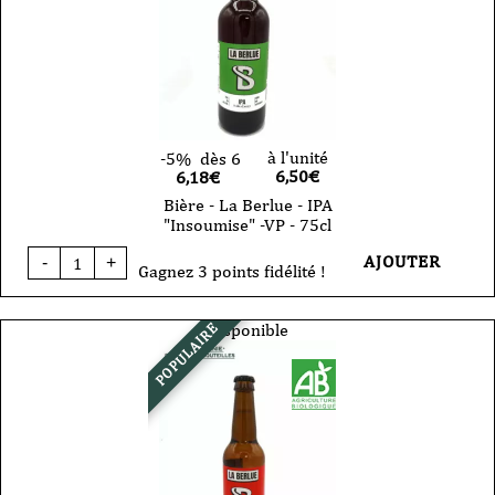
à l'unité
-5%
dès 6
6,50
€
6,18€
Bière - La Berlue - IPA
"Insoumise" -VP - 75cl
quantité
AJOUTER
-
+
de
Gagnez 3 points fidélité !
Bière
-
La
Disponible
POPULAIRE
Berlue
-
IPA
"Insoumise"
-
VP
-
75cl