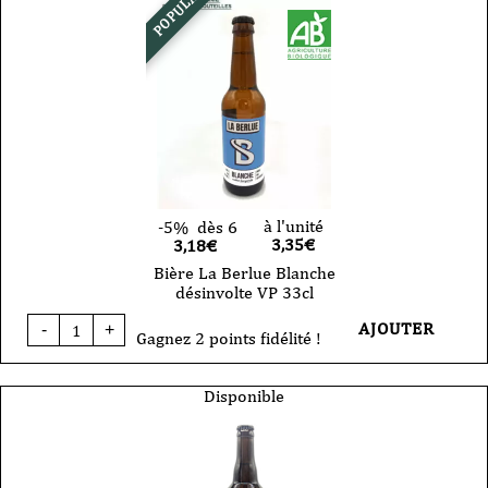
POPULAIRE
à l'unité
-5%
dès 6
3,35
€
3,18€
Bière La Berlue Blanche
désinvolte VP 33cl
quantité
AJOUTER
-
+
de
Gagnez 2 points fidélité !
Bière
La
Berlue
Disponible
Blanche
désinvolte
VP
33cl