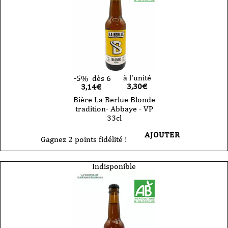
à l'unité
-5%
dès 6
3,30
€
3,14€
Bière La Berlue Blonde
tradition- Abbaye - VP
33cl
AJOUTER
Gagnez 2 points fidélité !
Indisponible