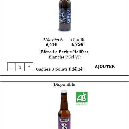
à l'unité
-5%
dès 6
6,75
€
6,41€
Bière La Berlue Hellfest
Blanche 75cl VP
quantité
AJOUTER
-
+
de
Gagnez 3 points fidélité !
Bière
La
Berlue
Disponible
Hellfest
Blanche
75cl
VP