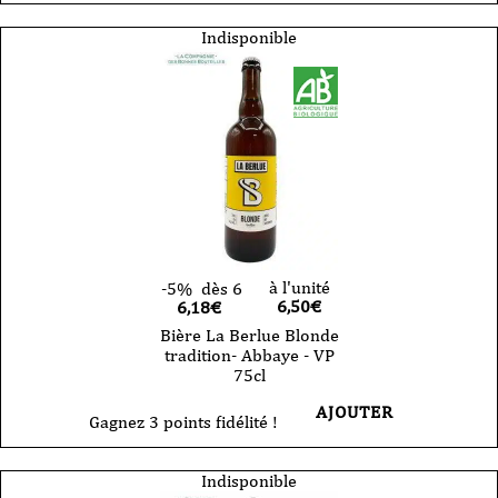
Indisponible
à l'unité
-5%
dès 6
6,50
€
6,18€
Bière La Berlue Blonde
tradition- Abbaye - VP
75cl
AJOUTER
Gagnez 3 points fidélité !
Indisponible