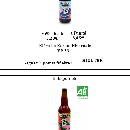
à l'unité
-5%
dès 6
3,45
€
3,28€
Bière La Berlue Hivernale
VP 33cl
AJOUTER
Gagnez 2 points fidélité !
Indisponible