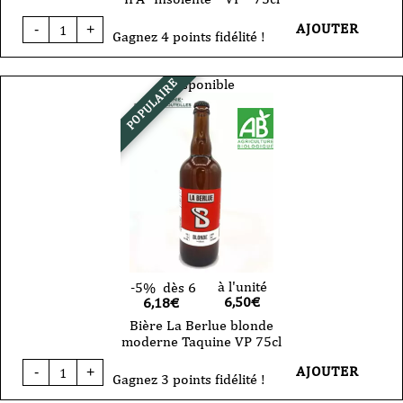
quantité
AJOUTER
-
+
de
Gagnez 4 points fidélité !
Bière
-
La
Disponible
POPULAIRE
Berlue
-
double
IPA
"Insolente"-
VP
-
75cl
à l'unité
-5%
dès 6
6,50
€
6,18€
Bière La Berlue blonde
moderne Taquine VP 75cl
quantité
AJOUTER
-
+
de
Gagnez 3 points fidélité !
Bière