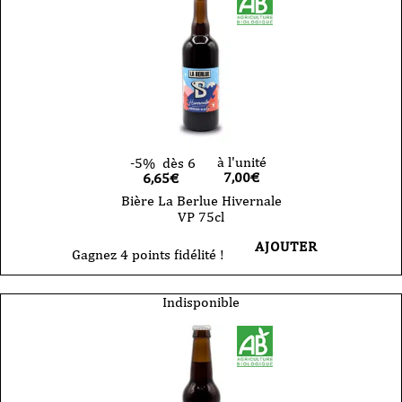
à l'unité
-5%
dès 6
7,00
€
6,65€
Bière La Berlue Hivernale
VP 75cl
AJOUTER
Gagnez 4 points fidélité !
Indisponible