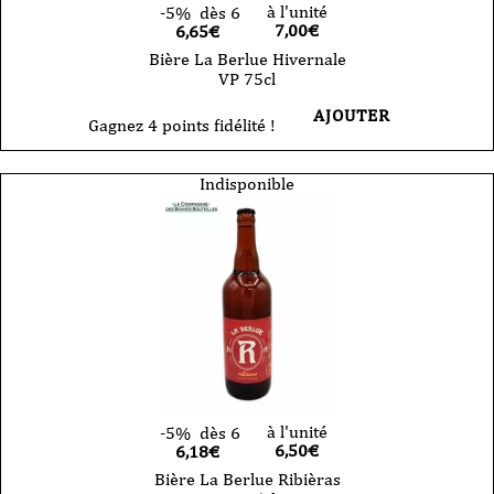
à l'unité
-5%
dès 6
7,00
€
6,65€
Bière La Berlue Hivernale
VP 75cl
AJOUTER
Gagnez 4 points fidélité !
Indisponible
à l'unité
-5%
dès 6
6,50
€
6,18€
Bière La Berlue Ribièras