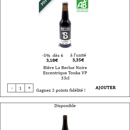
Triple
33cl
à l'unité
-5%
dès 6
3,35
€
3,18€
Bière La Berlue Noire
Excentrique Tonka VP
33cl
quantité
AJOUTER
-
+
de
Gagnez 2 points fidélité !
Bière
La
Berlue
Disponible
Noire
Excentrique
Tonka
VP
33cl