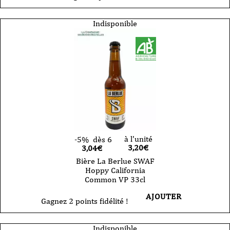
Bière
La
Berlue
Indisponible
blonde
moderne
Taquine
VP
75cl
à l'unité
-5%
dès 6
3,20
€
3,04€
Bière La Berlue SWAF
Hoppy California
Common VP 33cl
AJOUTER
Gagnez 2 points fidélité !
Indisponible