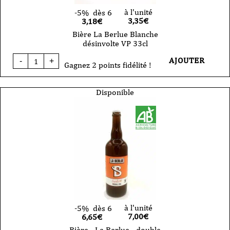
à l'unité
-5%
dès 6
3,35
€
3,18€
Bière La Berlue Blanche
désinvolte VP 33cl
quantité
AJOUTER
-
+
de
Gagnez 2 points fidélité !
Bière
La
Berlue
Disponible
Blanche
désinvolte
VP
33cl
à l'unité
-5%
dès 6
7,00
€
6,65€
Bière - La Berlue - double