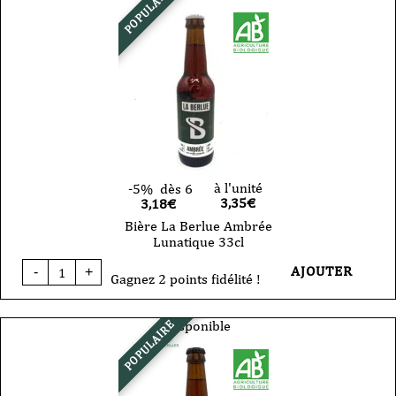
POPULAIRE
à l'unité
-5%
dès 6
3,35
€
3,18€
Bière La Berlue Ambrée
Lunatique 33cl
quantité
AJOUTER
-
+
de
Gagnez 2 points fidélité !
Bière
La
Berlue
Disponible
POPULAIRE
Ambrée
Lunatique
33cl