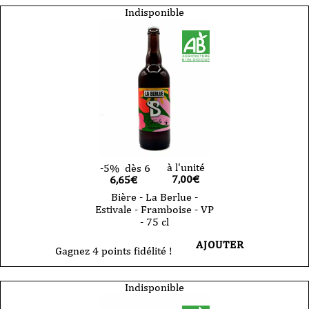
Indisponible
à l'unité
-5%
dès 6
7,00
€
6,65€
Bière - La Berlue -
Estivale - Framboise - VP
- 75 cl
AJOUTER
Gagnez 4 points fidélité !
Indisponible