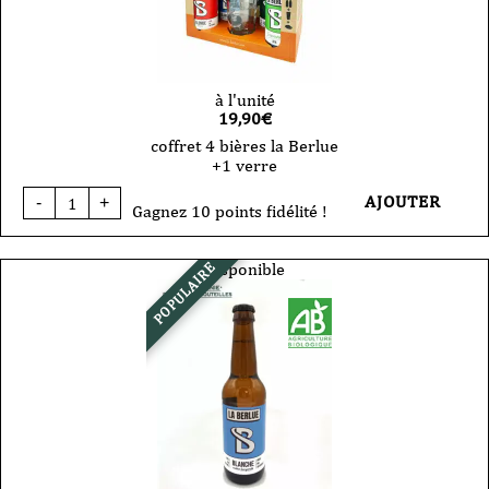
75cl
-
VP
à l'unité
19,90
€
coffret 4 bières la Berlue
+1 verre
quantité
AJOUTER
-
+
de
Gagnez 10 points fidélité !
coffret
4
bières
Disponible
POPULAIRE
la
Berlue
+1
verre