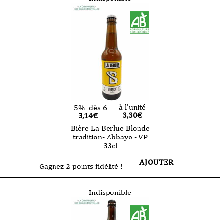
à l'unité
-5%
dès 6
3,30
€
3,14€
Bière La Berlue Blonde
tradition- Abbaye - VP
33cl
AJOUTER
Gagnez 2 points fidélité !
Indisponible