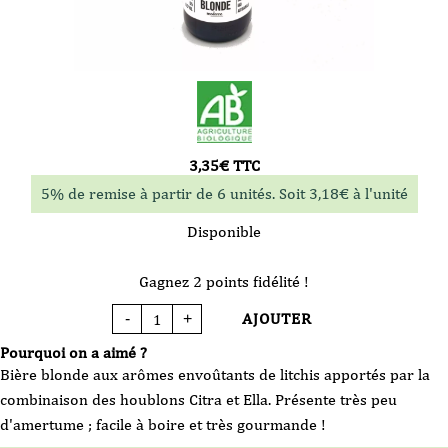
3,35
€
TTC
5% de remise à partir de 6 unités. Soit
3,18
€
à l'unité
Disponible
Gagnez 2 points fidélité !
AJOUTER
-
+
quantité
de
Bière
Pourquoi on a aimé ?
La
Berlue
Bière blonde aux arômes envoûtants de litchis apportés par la
Blonde
Moderne
combinaison des houblons Citra et Ella. Présente très peu
Taquine
VP
d'amertume ; facile à boire et très gourmande !
33cl