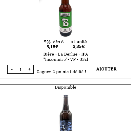
à l'unité
-5%
dès 6
3,35
€
3,18€
Bière - La Berlue - IPA
"Insoumise"- VP - 33cl
quantité
AJOUTER
-
+
de
Gagnez 2 points fidélité !
Bière
-
La
Disponible
Berlue
-
IPA
"Insoumise"-
VP
-
33cl