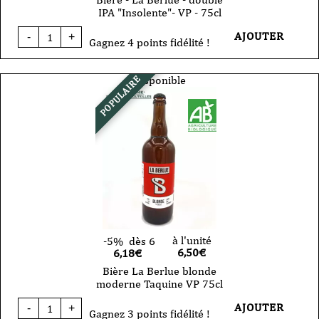
IPA "Insolente"- VP - 75cl
quantité
AJOUTER
-
+
de
Gagnez 4 points fidélité !
Bière
-
La
Disponible
POPULAIRE
Berlue
-
double
IPA
"Insolente"-
VP
-
75cl
à l'unité
-5%
dès 6
6,50
€
6,18€
Bière La Berlue blonde
moderne Taquine VP 75cl
quantité
AJOUTER
-
+
de
Gagnez 3 points fidélité !