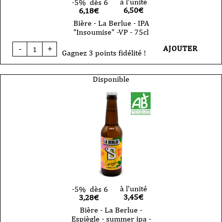
à l'unité
-5%
dès 6
6,50
€
6,18€
Bière - La Berlue - IPA
"Insoumise" -VP - 75cl
quantité
AJOUTER
-
+
de
Gagnez 3 points fidélité !
Bière
-
La
Disponible
Berlue
-
IPA
"Insoumise"
-
VP
-
75cl
à l'unité
-5%
dès 6
3,45
€
3,28€
Bière - La Berlue -
Espiègle - summer ipa -