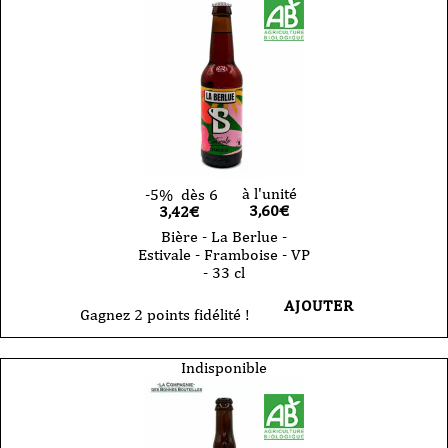
à l'unité
-5%
dès 6
3,60
€
3,42€
Bière - La Berlue -
Estivale - Framboise - VP
- 33 cl
AJOUTER
Gagnez 2 points fidélité !
Indisponible