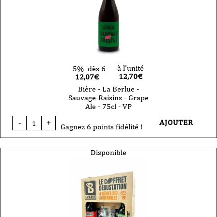
à l'unité
-5%
dès 6
12,70
€
12,07€
Bière - La Berlue -
Sauvage-Raisins - Grape
Ale - 75cl - VP
quantité
AJOUTER
-
+
de
Gagnez 6 points fidélité !
Bière
-
La
Disponible
Berlue
-
Sauvage-
Raisins
-
Grape
Ale
-