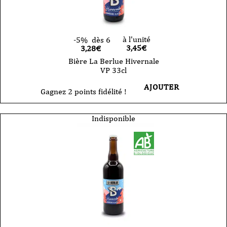
à l'unité
-5%
dès 6
3,45
€
3,28€
Bière La Berlue Hivernale
VP 33cl
AJOUTER
Gagnez 2 points fidélité !
Indisponible