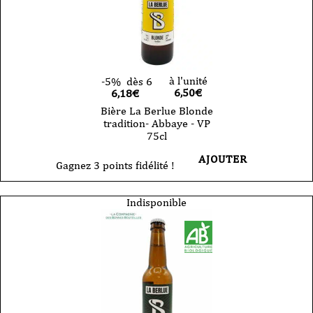
à l'unité
-5%
dès 6
6,50
€
6,18€
Bière La Berlue Blonde
tradition- Abbaye - VP
75cl
AJOUTER
Gagnez 3 points fidélité !
Indisponible