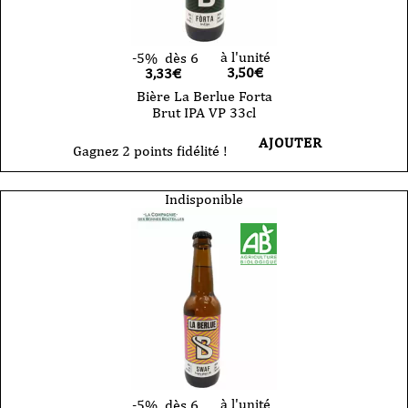
à l'unité
-5%
dès 6
3,50
€
3,33€
Bière La Berlue Forta
Brut IPA VP 33cl
AJOUTER
Gagnez 2 points fidélité !
Indisponible
à l'unité
-5%
dès 6