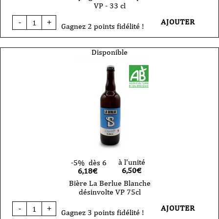
VP - 33 cl
quantité
AJOUTER
-
+
de
Gagnez 2 points fidélité !
Bière
-
La
Disponible
Berlue
-
Espiègle
-
summer
ipa
-
VP
-
33
cl
à l'unité
-5%
dès 6
6,50
€
6,18€
Bière La Berlue Blanche
désinvolte VP 75cl
quantité
AJOUTER
-
+
de
Gagnez 3 points fidélité !