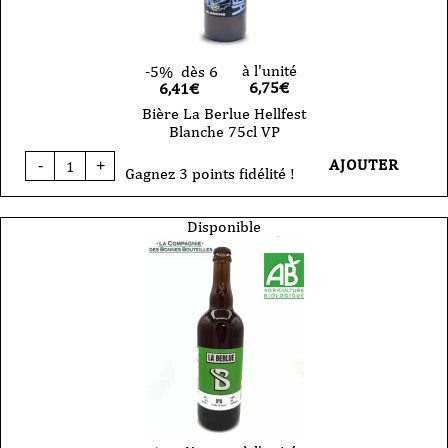
à l'unité
-5%
dès 6
6,75
€
6,41€
Bière La Berlue Hellfest
Blanche 75cl VP
quantité
AJOUTER
-
+
de
Gagnez 3 points fidélité !
Bière
La
Berlue
Disponible
Hellfest
Blanche
75cl
VP