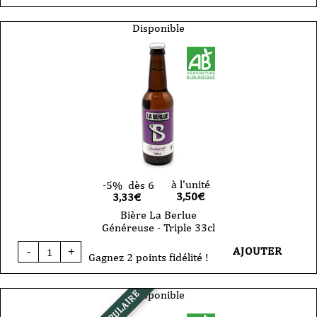
Bière
La
Berlue
Disponible
Blanche
désinvolte
VP
75cl
à l'unité
-5%
dès 6
3,50
€
3,33€
Bière La Berlue
Généreuse - Triple 33cl
quantité
AJOUTER
-
+
de
Gagnez 2 points fidélité !
Bière
La
Berlue
Disponible
POPULAIRE
Généreuse
-