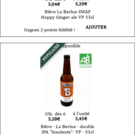
3,20
€
3,04€
Bière La Berlue SWAF
Hoppy Ginger ale VP 33cl
AJOUTER
Gagnez 2 points fidélité !
Indisponible
POPULAIRE
à l'unité
-5%
dès 6
3,45
€
3,28€
Bière - La Berlue - double
IPA "Insolente"- VP - 33cl