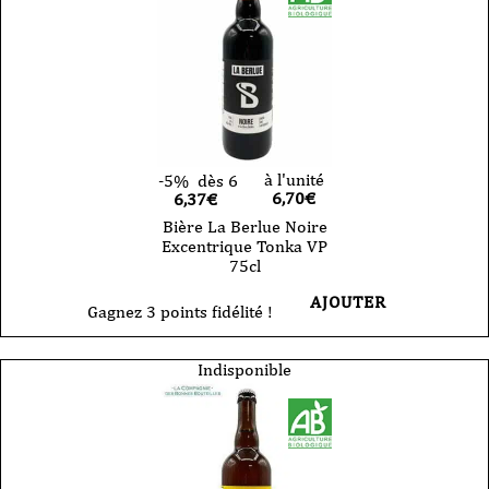
à l'unité
-5%
dès 6
6,70
€
6,37€
Bière La Berlue Noire
Excentrique Tonka VP
75cl
AJOUTER
Gagnez 3 points fidélité !
Indisponible