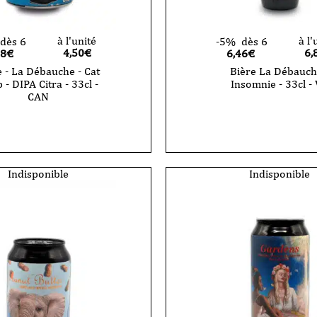
à l'unité
à l'
dès 6
-5%
dès 6
4,50
€
6,
28€
6,46€
e - La Débauche - Cat
Bière La Débauch
 - DIPA Citra - 33cl -
Insomnie - 33cl -
CAN
Indisponible
Indisponible