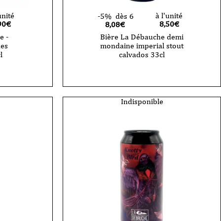
unité
à l'unité
-5%
dès 6
90
€
8,50
€
8,08€
e -
Bière La Débauche demi
es
mondaine imperial stout
l
calvados 33cl
Indisponible