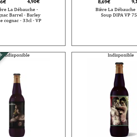
4,90
€
9,
66€
8,69€
ère La Débauche -
Bière La Débauche 
nac Barrel - Barley
Soup DIPA VP 75
e cognac - 33cl - VP
Indisponible
Indisponible
RE