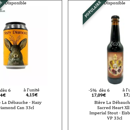
Disponible
Disponible
RE
POPULAIRE
à l'unité
à l'
dès 6
-5%
dès 6
4,15
€
17
94€
17,09€
e La Débauche - Hazy
Bière La Débauch
iamond Can 33cl
Sacred Heart Xll 
Imperial Stout - Eisb
VP 33cl
quantité