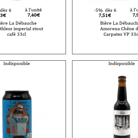
à l'unité
à l'
dès 6
-5%
dès 6
7,40
€
7,
03€
7,51€
ière La Débauche
Bière La Débauch
thless imperial stout
Amorena Chêne d
café 33cl
Carpates VP 33c
Indisponible
Indisponible