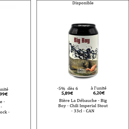
Disponible
à l'unité
-5%
dès 6
unité
6,20
€
5,89€
,99
€
Bière La Débauche - Big
e -
Boy - Chili Imperial Stout
-
- 33cl - CAN
ock -
quantité
de
Bière