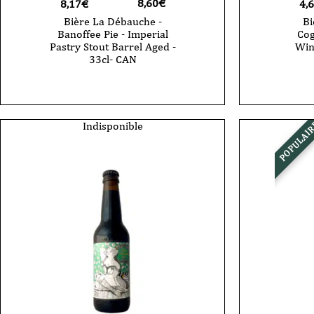
8,60
€
8,17€
4,
Bière La Débauche -
Bi
Banoffee Pie - Imperial
Cog
Pastry Stout Barrel Aged -
Win
33cl- CAN
Indisponible
POPULAI