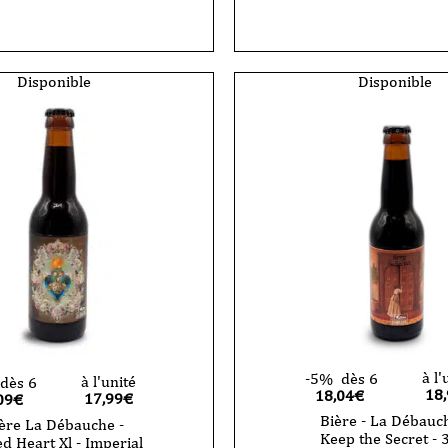
de
he
Bière
La
Débauche
d
-
Sacred
Disponible
Disponible
Heart
Xll
-
Imperial
Stout
-
Eisbock
-
VP
33cl
à l'
-5%
dès 6
à l'unité
dès 6
18
18,04€
17,99
€
09€
Bière - La Débauch
ère La Débauche -
Keep the Secret - 
d Heart Xl - Imperial