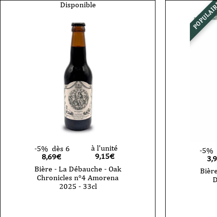
Disponible
POPULAI
à l'unité
-5%
dès 6
-5%
9,15
€
8,69€
3,
Bière - La Débauche - Oak
Bièr
Chronicles n°4 Amorena
D
2025 - 33cl
quantité
quantité
de
de
Bière
Bière
La