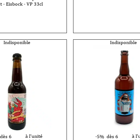
t - Eisbock - VP 33cl
quantité
de
Bière
-
La
Débauche
he
-
Keep
Indisponible
Indisponible
the
Secret
-
33cl
l
à l'unité
à l'
dès 6
-5%
dès 6