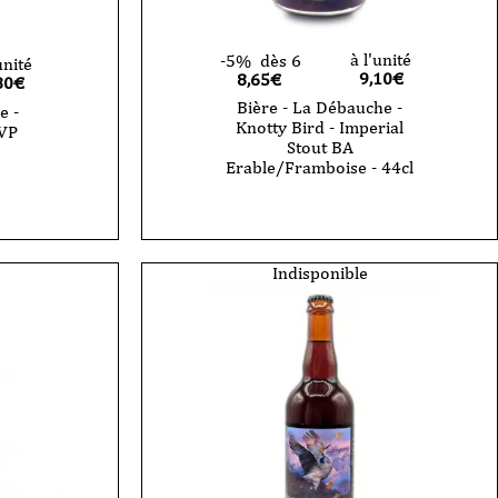
à l'unité
-5%
dès 6
unité
9,10
€
8,65€
80
€
Bière - La Débauche -
e -
Knotty Bird - Imperial
 VP
Stout BA
Erable/Framboise - 44cl
Indisponible