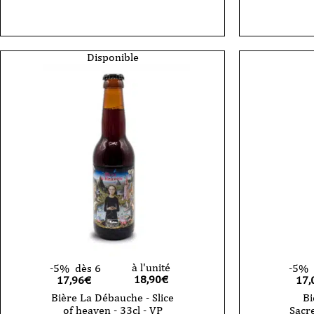
-
Débauc
La
-
Débauche
Hazy
-
Diamon
Oak
Can
Disponible
Chronicles
33cl
n°4
Amorena
2025
-
33cl
à l'unité
-5%
dès 6
-5%
18,90
€
17,96€
17,
Bière La Débauche - Slice
Bi
of heaven - 33cl - VP
Sacre