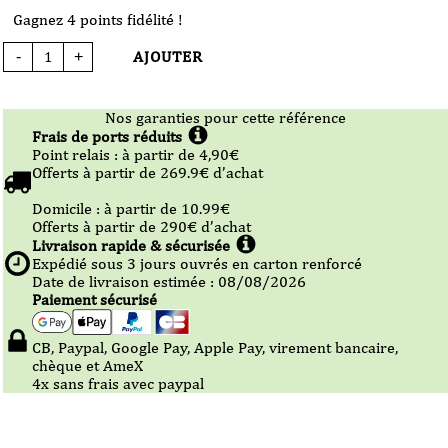
Gagnez 4 points fidélité !
AJOUTER
-
+
quantité
de
Bière
-
La
Nos garanties pour cette référence
Débauche
-
Frais de ports réduits
Oak
Chronicles
Point relais :
à partir de 4,90
€
3
Offerts à partir de
269.9
€ d’achat
Cognac,
Peated
Whisky
Domicile :
à partir de 10.99
€
-
33cl
Offerts à partir de
290
€ d’achat
VP
Livraison rapide & sécurisée
Expédié sous
3
jours ouvrés en carton renforcé
Date de livraison estimée : 08/08/2026
Paiement sécurisé
CB, Paypal, Google Pay, Apple Pay, virement bancaire,
chèque et AmeX
4x sans frais avec paypal