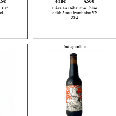
15
€
4,50
€
4,28€
- Cat
Bière La Débauche - blue
cl
edith Stout framboise VP
33cl
Indisponible