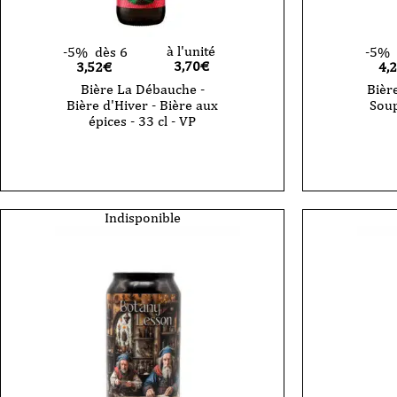
à l'unité
-5%
dès 6
-5%
3,70
€
3,52€
4,
Bière La Débauche -
Bièr
Bière d'Hiver - Bière aux
Soup
épices - 33 cl - VP
Indisponible