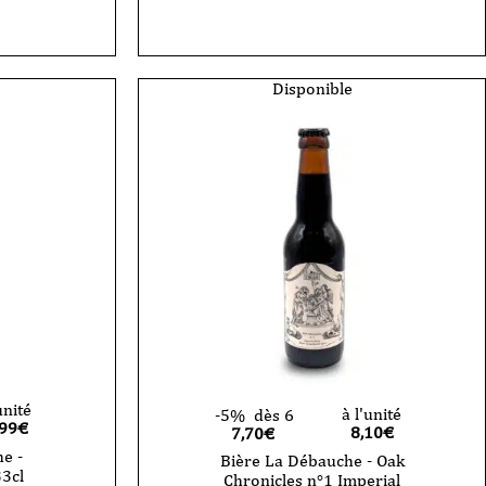
La
Débauche
-
Big
Boy
Disponible
-
Chili
Imperial
Stout
-
33cl
-
CAN
unité
à l'unité
-5%
dès 6
,99
€
8,10
€
7,70€
e -
Bière La Débauche - Oak
33cl
Chronicles n°1 Imperial