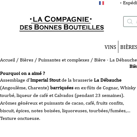
Expédi
FRANÇAIS
▼
Recherc
de
produits
VINS
BIÈRE
Accueil
/
Bières
/
Puissantes et complexes
/ Bière - La Débauche
Biè
Pourquoi on a aimé ?
Assemblage d'
Imperial Stout
de la brasserie
La Débauche
(Angoulême, Charente)
barriquées
en ex-fûts de Cognac, Whisky
tourbé, liqueur de café et Calvados (pendant 23 semaines).
Arômes généreux et puissants de cacao, café, fruits confits,
biscuit, épices, notes boisées, liquoreuses, tourbées/fumées,…
Texture onctueuse.