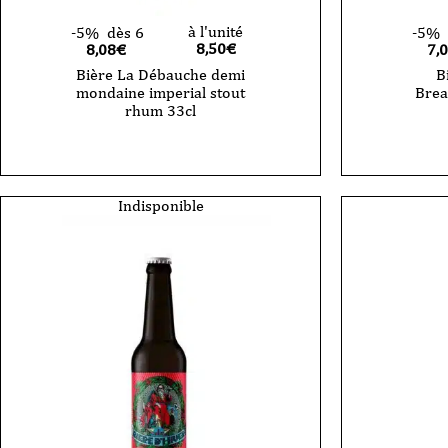
à l'unité
-5%
dès 6
-5%
8,50
€
8,08€
7,
Bière La Débauche demi
B
mondaine imperial stout
Brea
rhum 33cl
Indisponible