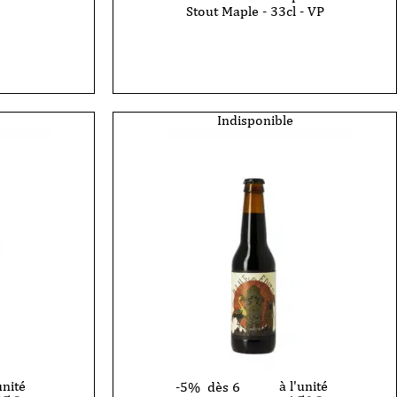
Stout Maple - 33cl - VP
quantité
de
Bière
La
Débauche
-
Oak
Indisponible
Chronicles
n°1
Imperial
Stout
Maple
-
33cl
-
VP
unité
à l'unité
-5%
dès 6