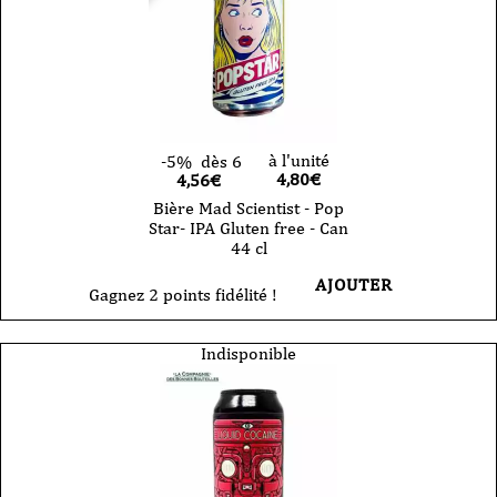
à l'unité
-5%
dès 6
4,80
€
4,56€
Bière Mad Scientist - Pop
Star- IPA Gluten free - Can
44 cl
AJOUTER
Gagnez 2 points fidélité !
Indisponible