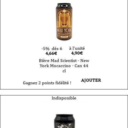
à l'unité
-5%
dès 6
4,90
€
4,66€
Bière Mad Scientist - New
York Mocaccino - Can 44
cl
AJOUTER
Gagnez 2 points fidélité !
Indisponible