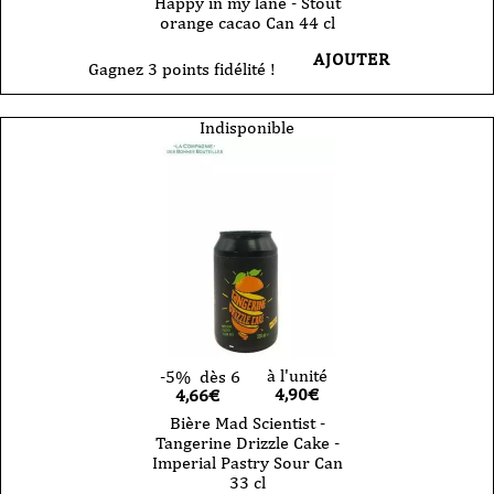
Happy in my lane - Stout
orange cacao Can 44 cl
AJOUTER
Gagnez 3 points fidélité !
Indisponible
à l'unité
-5%
dès 6
4,90
€
4,66€
Bière Mad Scientist -
Tangerine Drizzle Cake -
Imperial Pastry Sour Can
33 cl