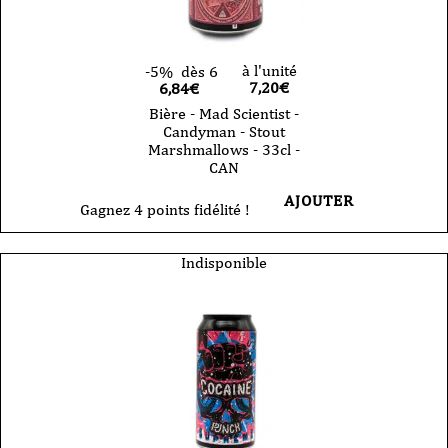
à l'unité
-5%
dès 6
7,20
€
6,84€
Bière - Mad Scientist -
Candyman - Stout
Marshmallows - 33cl -
CAN
AJOUTER
Gagnez 4 points fidélité !
Indisponible