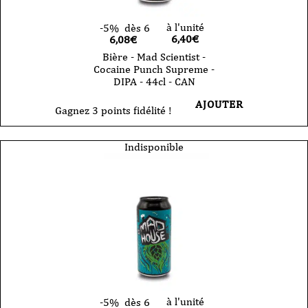
à l'unité
-5%
dès 6
6,40
€
6,08€
Bière - Mad Scientist -
Cocaine Punch Supreme -
DIPA - 44cl - CAN
AJOUTER
Gagnez 3 points fidélité !
Indisponible
à l'unité
-5%
dès 6