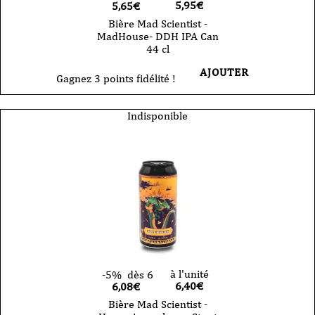
5,95
€
5,65€
Bière Mad Scientist -
MadHouse- DDH IPA Can
44 cl
AJOUTER
Gagnez 3 points fidélité !
Indisponible
à l'unité
-5%
dès 6
6,40
€
6,08€
Bière Mad Scientist -