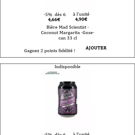
à l'unité
-5%
dès 6
4,90
€
4,66€
Bière Mad Scientist -
Coconut Margarita -Gose-
can 33 cl
AJOUTER
Gagnez 2 points fidélité !
Indisponible
à l'unité
-5%
dès 6