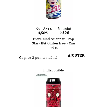
à l'unité
-5%
dès 6
4,80
€
4,56€
Bière Mad Scientist - Pop
Star- IPA Gluten free - Can
44 cl
AJOUTER
Gagnez 2 points fidélité !
Indisponible