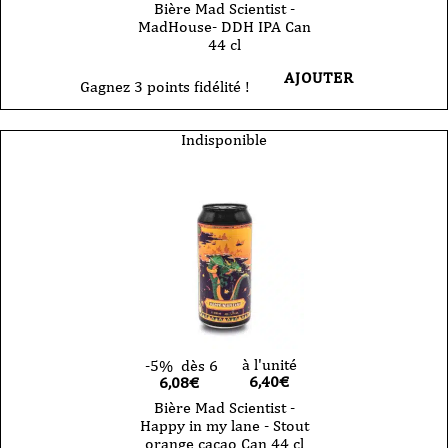
Bière Mad Scientist -
MadHouse- DDH IPA Can
44 cl
AJOUTER
Gagnez 3 points fidélité !
Indisponible
à l'unité
-5%
dès 6
6,40
€
6,08€
Bière Mad Scientist -
Happy in my lane - Stout
orange cacao Can 44 cl