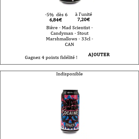
à l'unité
-5%
dès 6
7,20
€
6,84€
Bière - Mad Scientist -
Candyman - Stout
Marshmallows - 33cl -
CAN
AJOUTER
Gagnez 4 points fidélité !
Indisponible