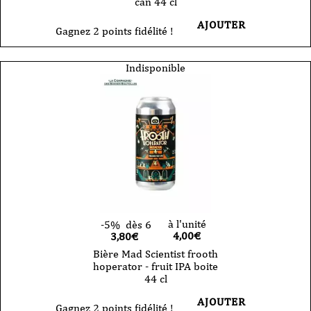
can 44 cl
AJOUTER
Gagnez 2 points fidélité !
Indisponible
à l'unité
-5%
dès 6
4,00
€
3,80€
Bière Mad Scientist frooth
hoperator - fruit IPA boite
44 cl
AJOUTER
Gagnez 2 points fidélité !