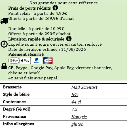
Nos garanties pour cette référence
Frais de ports réduits
Point relais :
à partir de 4,90
€
Offerts à partir de
269.9
€ d’achat
Domicile :
à partir de 10.99
€
Offerts à partir de
290
€ d’achat
Livraison rapide & sécurisée
Expédié sous
3
jours ouvrés en carton renforcé
Date de livraison estimée : 11/08/2026
Paiement sécurisé
CB, Paypal, Google Pay, Apple Pay, virement bancaire,
chèque et AmeX
4x sans frais avec paypal
Brasserie
Mad Scientist
Style de bière
IPA
Contenance
44 cl
Degré (% vol)
7.2°
Provenance
Hongrie
Infos allergènes
gluten