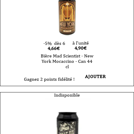
à l'unité
-5%
dès 6
4,90
€
4,66€
Bière Mad Scientist - New
York Mocaccino - Can 44
cl
AJOUTER
Gagnez 2 points fidélité !
Indisponible