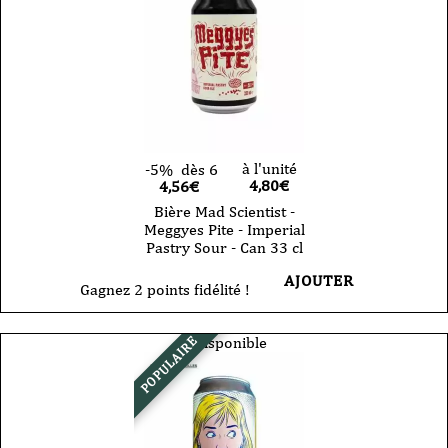
à l'unité
-5%
dès 6
4,80
€
4,56€
Bière Mad Scientist -
Meggyes Pite - Imperial
Pastry Sour - Can 33 cl
AJOUTER
Gagnez 2 points fidélité !
Indisponible
POPULAIRE