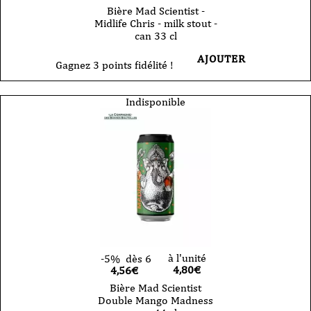
Bière Mad Scientist -
Midlife Chris - milk stout -
can 33 cl
AJOUTER
Gagnez 3 points fidélité !
Indisponible
à l'unité
-5%
dès 6
4,80
€
4,56€
Bière Mad Scientist
Double Mango Madness