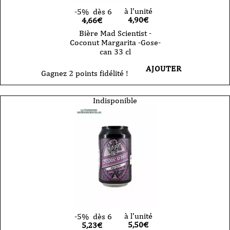
à l'unité
-5%
dès 6
4,90
€
4,66€
Bière Mad Scientist -
Coconut Margarita -Gose-
can 33 cl
AJOUTER
Gagnez 2 points fidélité !
Indisponible
à l'unité
-5%
dès 6
5,50
€
5,23€