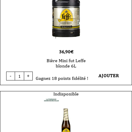
36,90
€
Bière Mini fut Leffe
blonde 6L
quantité
AJOUTER
-
+
de
Gagnez 18 points fidélité !
Bière
Mini
fut
Indisponible
Leffe
blonde
6L