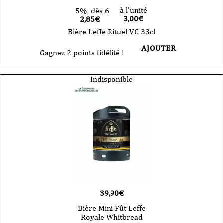
à l'unité
-5%
dès 6
3,00
€
2,85€
Bière Leffe Rituel VC 33cl
AJOUTER
Gagnez 2 points fidélité !
Indisponible
39,90
€
Bière Mini Fût Leffe
Royale Whitbread