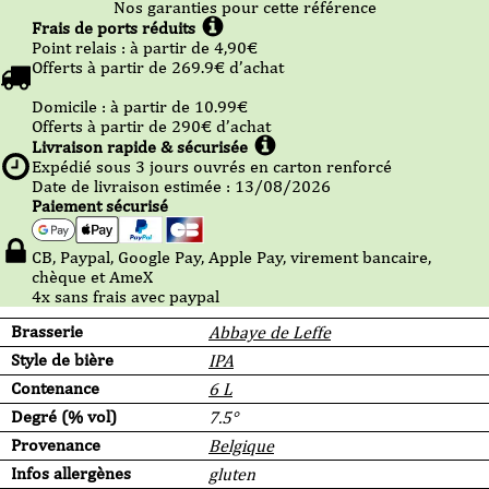
Nos garanties pour cette référence
Frais de ports réduits
Point relais :
à partir de 4,90
€
Offerts à partir de
269.9
€ d’achat
Domicile :
à partir de 10.99
€
Offerts à partir de
290
€ d’achat
Livraison rapide & sécurisée
Expédié sous
3
jours ouvrés en carton renforcé
Date de livraison estimée : 13/08/2026
Paiement sécurisé
CB, Paypal, Google Pay, Apple Pay, virement bancaire,
chèque et AmeX
4x sans frais avec paypal
Brasserie
Abbaye de Leffe
Style de bière
IPA
Contenance
6 L
Degré (% vol)
7.5°
Provenance
Belgique
Infos allergènes
gluten