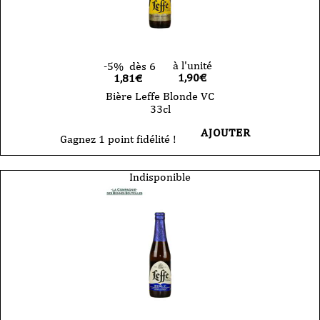
à l'unité
-5%
dès 6
1,90
€
1,81€
Bière Leffe Blonde VC
33cl
AJOUTER
Gagnez 1 point fidélité !
Indisponible