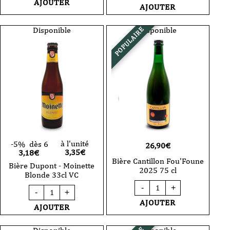
AJOUTER
Bière
AJOUTER
Cantillon
Cantillon
Sang
Gueuze
Bleu
Bio
Disponible
Disponible
POPULAIRE
2025
Bouteille
75
2025
cl
75
cl
à l'unité
-5%
dès 6
26,90
€
3,35
€
3,18€
Bière Cantillon Fou'Foune
Bière Dupont - Moinette
2025 75 cl
Blonde 33cl VC
quantité
quantité
-
+
de
-
+
de
Bière
AJOUTER
Bière
AJOUTER
Cantillon
Dupont
Fou'Foune
-
2025
Moinette