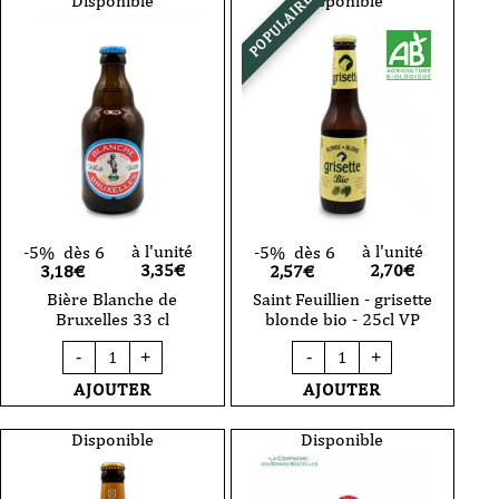
Disponible
Disponible
POPULAIRE
75
Blonde
cl
33cl
VC
à l'unité
à l'unité
-5%
dès 6
-5%
dès 6
3,35
€
2,70
€
3,18€
2,57€
Bière Blanche de
Saint Feuillien - grisette
Bruxelles 33 cl
blonde bio - 25cl VP
quantité
quantité
-
+
-
+
de
de
Bière
Saint
AJOUTER
AJOUTER
Blanche
Feuillien
de
-
Bruxelles
grisette
Disponible
Disponible
33
blonde
cl
bio
-