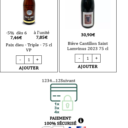
à l'unité
-5%
dès 6
30,90
€
7,85
€
7,46€
Bière Cantillon Saint
Paix dieu - Triple - 75 cl
Lamvinus 2023 75 cl
VP
quantité
quantité
-
+
-
+
de
de
Bière
Paix
AJOUTER
AJOUTER
Cantillon
dieu
Saint
-
Lamvinus
Triple
1
2
3
4
…
12
Suivant
2023
-
75
75
cl
cl
VP
PAIEMENT
100% SÉCURISÉ