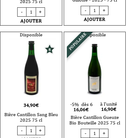
2025 75 cl
quantité
quantité
-
+
-
+
de
de
Bière
Bière
AJOUTER
AJOUTER
Cantillon
Cantillon
Saint-
Kriek
Gilloise
Bio
Disponible
Disponible
POPULAIRE
-
2025
2025
75
-
cl
75
cl
à l'unité
-5%
dès 6
34,90
€
16,90
€
16,06€
Bière Cantillon Sang Bleu
Bière Cantillon Gueuze
2025 75 cl
Bio Bouteille 2025 75 cl
quantité
-
+
quantité
de
-
+
de
Bière