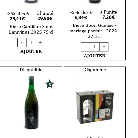
à l'unité
-5%
dès 6
à l'unité
-5%
dès 6
7,20
€
6,84€
29,90
€
28,41€
Bière Boon Gueuze -
Bière Cantillon Saint
mariage parfait - 2022 -
Lamvinus 2025 75 cl
37.5 cl
quantité
-
+
quantité
de
-
+
de
Bière
AJOUTER
Bière
Cantillon
AJOUTER
Boon
Saint
Gueuze
Lamvinus
-
Disponible
Disponible
2025
mariage
75
parfait
cl
-
2022
-
37.5
cl