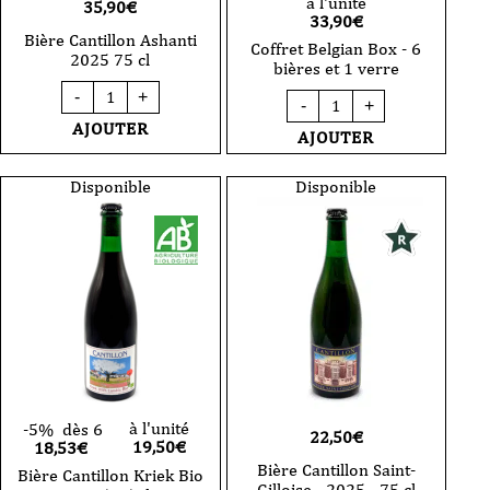
à l'unité
35,90
€
33,90
€
Bière Cantillon Ashanti
Coffret Belgian Box - 6
2025 75 cl
bières et 1 verre
quantité
quantité
-
+
de
-
+
de
Bière
AJOUTER
Coffret
AJOUTER
Cantillon
Belgian
Ashanti
Box
2025
-
Disponible
Disponible
75
6
cl
bières
et
1
verre
à l'unité
-5%
dès 6
22,50
€
19,50
€
18,53€
Bière Cantillon Saint-
Bière Cantillon Kriek Bio
Gilloise - 2025 - 75 cl