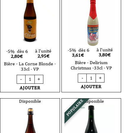
25cl
VP
à l'unité
-5%
dès 6
à l'unité
-5%
dès 6
3,80
€
3,61€
2,95
€
2,80€
Bière - Delirium
Bière - La Corne Blonde -
Christmas -33cl - VP
33cl - VP
quantité
quantité
-
+
-
+
de
de
Bière
Bière
AJOUTER
AJOUTER
-
-
Delirium
La
Christmas
Corne
Disponible
Indisponible
POPULAIRE
-33cl
Blonde
-
-
VP
33cl
-
VP