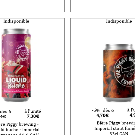
Piggy
brewing
-
Pig
Indisponible
Indisponible
-
IPA
-
33cl
-
CAN
à l'
-5%
dès 6
à l'unité
dès 6
4,
4,70€
7,30
€
94€
Bière Piggy brewin
ère Piggy brewing -
Imperial stout fumé
uid buche - imperial
33cl CAN
try gose 44 cl CAN