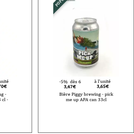
unité
à l'unité
-5%
dès 6
70
€
3,65
€
3,47€
g -
Bière Piggy brewing - pick
 cl -
me up APA can 33cl
quantité
de
Bière
Piggy
brewing
-