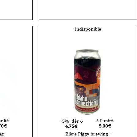
Indisponible
unité
à l'unité
-5%
dès 6
70
€
5,00
€
4,75€
g -
Bière Piggy brewing -