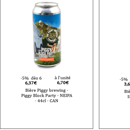
à l'unité
-5%
dès 6
-5%
6,70
€
6,37€
3,
Bière Piggy brewing -
Bi
Piggy Block Party - NEIPA
S
- 44cl - CAN
quantité
quantité
de
de
Bière
Bière
Piggy
Piggy
brewing
brewing
-