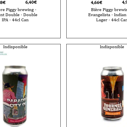
6,40
€
4,
08€
4,66€
ère Piggy brewing -
Bière Piggy brewin
nt Double - Double
Evangelista - Indian
IPA - 44cl Can
Lager - 44cl Ca
Indisponible
Indisponible