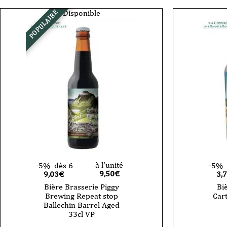
-
Sepia
Piggy
-
Disponible
POPULAIRE
Block
33
Party
cl
-
-
NEIPA
CAN
-
44cl
-
CAN
à l'unité
-5%
dès 6
-5%
9,50
€
9,03€
3,
Bière Brasserie Piggy
Bi
Brewing Repeat stop
Car
Ballechin Barrel Aged
quantité
33cl VP
de
Bière