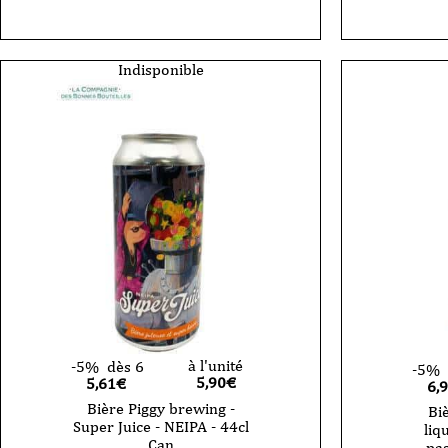
Piggy
brewing
-
Carte
Indisponible
blanche
Can
33cl
à l'unité
-5%
dès 6
-5%
5,90
€
5,61€
6,
Bière Piggy brewing -
Bi
Super Juice - NEIPA - 44cl
liq
Can
pas