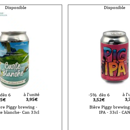
-
tsunami
Disponible
Disponible
-
triple
-
33
cl
-
CAN
à l'unité
à l'
dès 6
-5%
dès 6
3,95
€
3,
75€
3,52€
ère Piggy brewing -
Bière Piggy brewing 
te blanche- Can 33cl
IPA - 33cl - CA
quantité
de
Bière