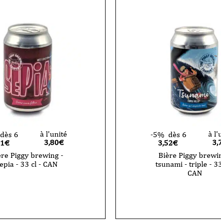
à l'unité
à l'
dès 6
-5%
dès 6
3,80
€
3,
61€
3,52€
ère Piggy brewing -
Bière Piggy brewin
epia - 33 cl - CAN
tsunami - triple - 33
CAN
quantité
de
Bière
Piggy
brewing