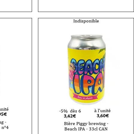
Indisponible
unité
à l'unité
-5%
dès 6
95
€
3,60
€
3,42€
g -
Bière Piggy brewing -
 n°4
Beach IPA - 33cl CAN