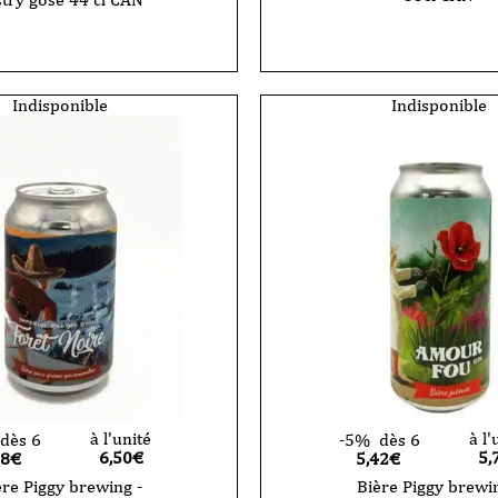
Indisponible
Indisponible
à l'unité
à l'
dès 6
-5%
dès 6
6,50
€
5,
18€
5,42€
ère Piggy brewing -
Bière Piggy brewin