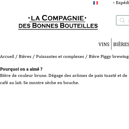
Expédi
FRANÇAIS
▼
Recherc
de
produits
VINS
BIÈRE
Accueil
/
Bières
/
Puissantes et complexes
/ Bière Piggy brewing
Pourquoi on a aimé ?
Bière de couleur brune. Dégage des arômes de pain toasté et de
café au lait. Se montre sèche en bouche.