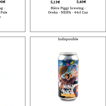
90
€
5,40
€
5,13€
g -
Bière Piggy brewing -
 Pale
Oreka - NEIPA - 44cl Can
n
Indisponible