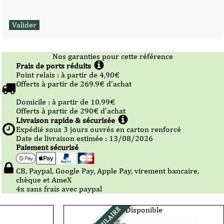
Nos garanties pour cette référence
Frais de ports réduits
Point relais :
à partir de 4,90
€
Offerts à partir de
269.9
€ d’achat
Domicile :
à partir de 10.99
€
Offerts à partir de
290
€ d’achat
Livraison rapide & sécurisée
Expédié sous
3
jours ouvrés en carton renforcé
Date de livraison estimée : 13/08/2026
Paiement sécurisé
CB, Paypal, Google Pay, Apple Pay, virement bancaire,
chèque et AmeX
4x sans frais avec paypal
Disponible
POPULAIRE