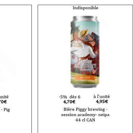
pick
me
Indisponible
up
APA
can
33cl
à l'unité
unité
-5%
dès 6
4,95
€
70
€
4,70€
Bière Piggy brewing -
- Pig
session academy- neipa
N
44 cl CAN