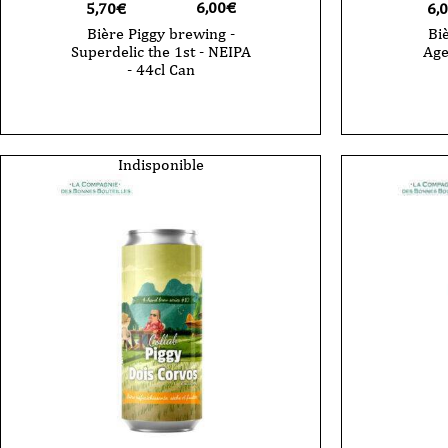
6,00
€
5,70€
6,
Bière Piggy brewing -
Bi
Superdelic the 1st - NEIPA
Age
- 44cl Can
Indisponible