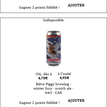
AJOUTER
Gagnez 2 points fidélité !
Indisponible
à l'unité
-5%
dès 6
4,95
€
4,70€
Bière Piggy brewing -
winter fury - scotch ale -
44cl - CAN
AJOUTER
Gagnez 2 points fidélité !