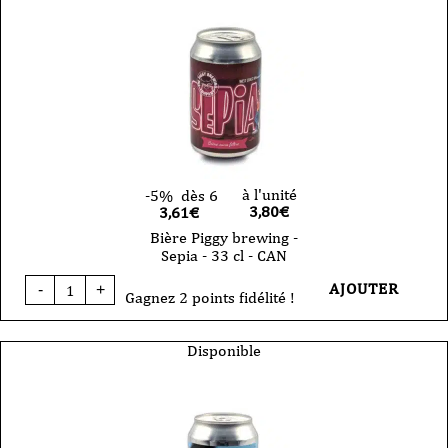
Block
Party
-
NEIPA
-
44cl
-
CAN
à l'unité
-5%
dès 6
3,80
€
3,61€
Bière Piggy brewing -
Sepia - 33 cl - CAN
quantité
AJOUTER
-
+
de
Gagnez 2 points fidélité !
Bière
Piggy
brewing
Disponible
-
Sepia
-
33
cl
-