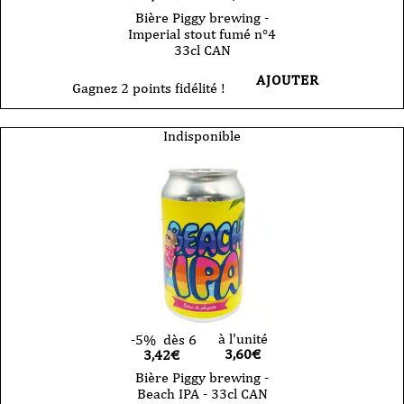
Bière Piggy brewing -
Imperial stout fumé n°4
33cl CAN
AJOUTER
Gagnez 2 points fidélité !
Indisponible
à l'unité
-5%
dès 6
3,60
€
3,42€
Bière Piggy brewing -
Beach IPA - 33cl CAN