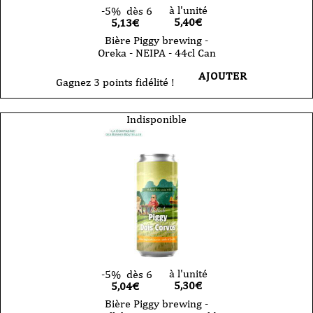
à l'unité
-5%
dès 6
5,40
€
5,13€
Bière Piggy brewing -
Oreka - NEIPA - 44cl Can
AJOUTER
Gagnez 3 points fidélité !
Indisponible
à l'unité
-5%
dès 6
5,30
€
5,04€
Bière Piggy brewing -