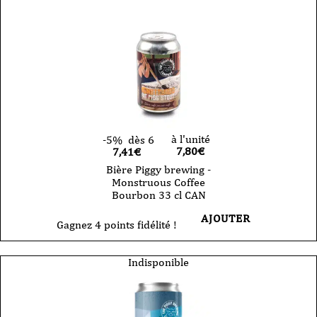
à l'unité
-5%
dès 6
7,80
€
7,41€
Bière Piggy brewing -
Monstruous Coffee
Bourbon 33 cl CAN
AJOUTER
Gagnez 4 points fidélité !
Indisponible