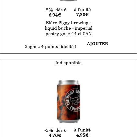
à l'unité
-5%
dès 6
7,30
€
6,94€
Bière Piggy brewing -
liquid buche - imperial
pastry gose 44 cl CAN
AJOUTER
Gagnez 4 points fidélité !
Indisponible
à l'unité
-5%
dès 6
4,95
€
4,70€