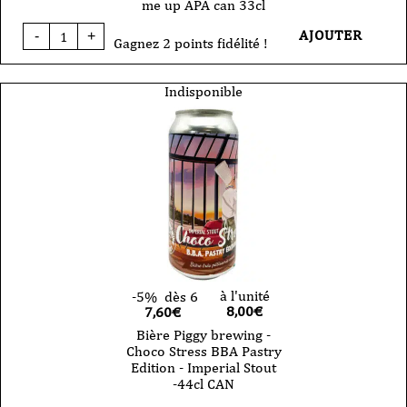
me up APA can 33cl
quantité
AJOUTER
-
+
de
Gagnez 2 points fidélité !
Bière
Piggy
brewing
Indisponible
-
pick
me
up
APA
can
33cl
à l'unité
-5%
dès 6
8,00
€
7,60€
Bière Piggy brewing -
Choco Stress BBA Pastry
Edition - Imperial Stout
-44cl CAN