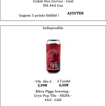
Collab Dos Corvos - Cold
IPA 44cl Can
AJOUTER
Gagnez 3 points fidélité !
Indisponible
à l'unité
-5%
dès 6
6,30
€
5,99€
Bière Piggy brewing -
Cryo Pop Tifo - NEIPA -
44cl - CAN