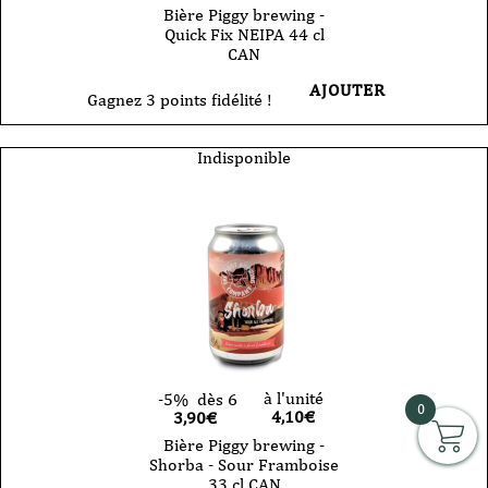
Bière Piggy brewing -
Quick Fix NEIPA 44 cl
CAN
AJOUTER
Gagnez 3 points fidélité !
Indisponible
à l'unité
-5%
dès 6
0
4,10
€
3,90€
Bière Piggy brewing -
Shorba - Sour Framboise
33 cl CAN