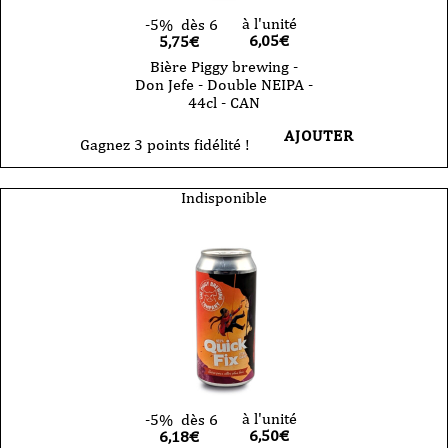
à l'unité
-5%
dès 6
6,05
€
5,75€
Bière Piggy brewing -
Don Jefe - Double NEIPA -
44cl - CAN
AJOUTER
Gagnez 3 points fidélité !
Indisponible
à l'unité
-5%
dès 6
6,50
€
6,18€