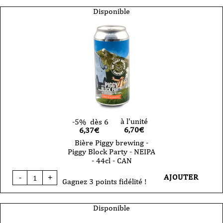
Disponible
à l'unité
-5%
dès 6
6,70
€
6,37€
Bière Piggy brewing -
Piggy Block Party - NEIPA
- 44cl - CAN
quantité
AJOUTER
-
+
de
Gagnez 3 points fidélité !
Bière
Piggy
brewing
Disponible
-
Piggy