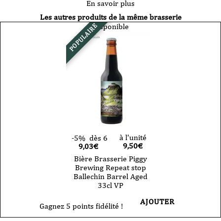
En savoir plus
Les autres produits de la même brasserie
Disponible
POPULAIRE
à l'unité
-5%
dès 6
9,50
€
9,03€
Bière Brasserie Piggy
Brewing Repeat stop
Ballechin Barrel Aged
33cl VP
AJOUTER
Gagnez 5 points fidélité !