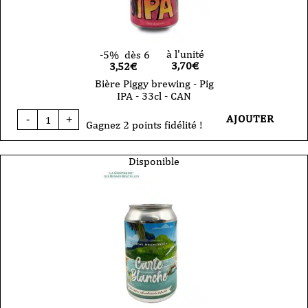
à l'unité
-5%
dès 6
3,70
€
3,52€
Bière Piggy brewing - Pig
IPA - 33cl - CAN
quantité
AJOUTER
-
+
de
Gagnez 2 points fidélité !
Bière
Piggy
brewing
Disponible
-
Pig
IPA
-
33cl
-
CAN