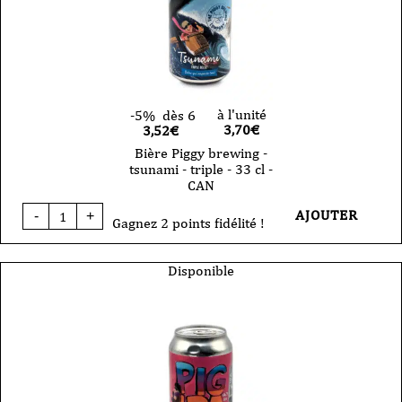
CAN
à l'unité
-5%
dès 6
3,70
€
3,52€
Bière Piggy brewing -
tsunami - triple - 33 cl -
CAN
quantité
AJOUTER
-
+
de
Gagnez 2 points fidélité !
Bière
Piggy
brewing
Disponible
-
tsunami
-
triple
-
33
cl
-
CAN