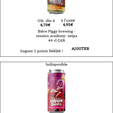
à l'unité
-5%
dès 6
4,95
€
4,70€
Bière Piggy brewing -
session academy- neipa
44 cl CAN
AJOUTER
Gagnez 2 points fidélité !
Indisponible