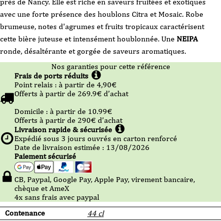
près de Nancy. Elle est riche en saveurs fruitées et exotiques
avec une forte présence des houblons Citra et Mosaic. Robe
brumeuse, notes d'agrumes et fruits tropicaux caractérisent
cette bière juteuse et intensément houblonnée. Une
NEIPA
ronde, désaltérante et gorgée de saveurs aromatiques.
Nos garanties pour cette référence
Frais de ports réduits
Point relais :
à partir de 4,90
€
Offerts à partir de
269.9
€ d’achat
Domicile :
à partir de 10.99
€
Offerts à partir de
290
€ d’achat
Livraison rapide & sécurisée
Expédié sous
3
jours ouvrés en carton renforcé
Date de livraison estimée : 13/08/2026
Paiement sécurisé
CB, Paypal, Google Pay, Apple Pay, virement bancaire,
chèque et AmeX
4x sans frais avec paypal
Contenance
44 cl