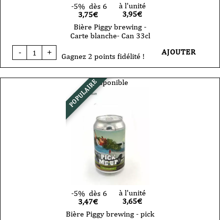
à l'unité
-5%
dès 6
3,95
€
3,75€
Bière Piggy brewing -
Carte blanche- Can 33cl
quantité
AJOUTER
-
+
de
Gagnez 2 points fidélité !
Bière
Piggy
brewing
Disponible
POPULAIRE
-
Carte
blanche-
Can
33cl
à l'unité
-5%
dès 6
3,65
€
3,47€
Bière Piggy brewing - pick