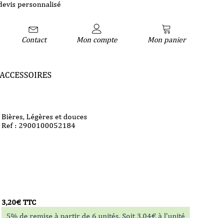
devis personnalisé
Contact
Mon compte
Mon panier
ACCESSOIRES
Bières
,
Légères et douces
Ref : 2900100052184
3,20
€
TTC
5% de remise à partir de 6 unités. Soit
3,04
€
à l'unité