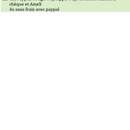
chèque et AmeX
4x sans frais avec paypal