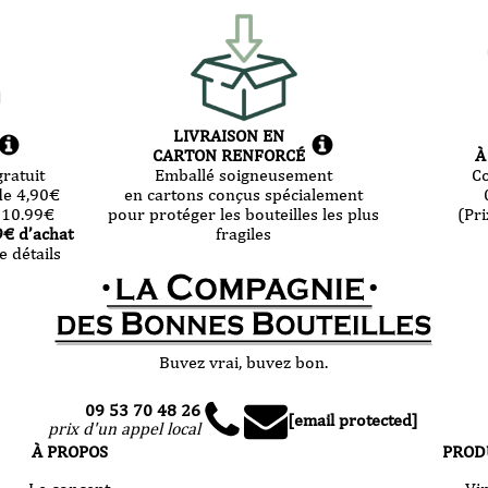
LIVRAISON EN
CARTON RENFORCÉ
À
ratuit
Emballé soigneusement
C
de 4,90
€
en cartons conçus spécialement
 10.99
€
pour protéger les bouteilles les plus
(Pri
9
€ d’achat
fragiles
e détails
Buvez vrai, buvez bon.
09 53 70 48 26
[email protected]
prix d'un appel local
À PROPOS
PROD