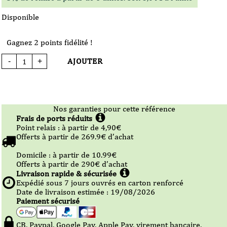
Disponible
Gagnez 2 points fidélité !
AJOUTER
-
+
quantité
de
Bière
Se
Canto
blanche
33
cl
Nos garanties pour cette référence
Frais de ports réduits
Point relais :
à partir de 4,90
€
Offerts à partir de
269.9
€ d’achat
Domicile :
à partir de 10.99
€
Offerts à partir de
290
€ d’achat
Livraison rapide & sécurisée
Expédié sous
7
jours ouvrés en carton renforcé
Date de livraison estimée : 19/08/2026
Paiement sécurisé
CB, Paypal, Google Pay, Apple Pay, virement bancaire,