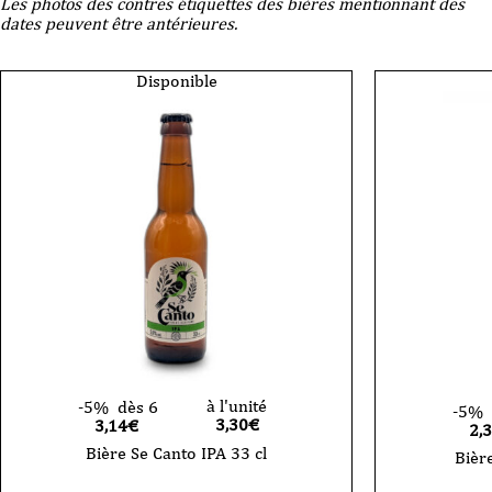
Les photos des contres étiquettes des bières mentionnant des
dates peuvent être antérieures.
Disponible
à l'unité
-5%
dès 6
-5%
3,30
€
3,14€
2,
Bière Se Canto IPA 33 cl
Bièr
quantité