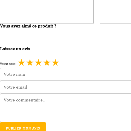
de
quantit
Bière
de
Se
Bière
Canto
Se
IPA
Canto
33
Vous avez aimé ce produit ?
blonde
cl
33
cl
Laissez un avis
★
★
★
★
★
Votre note :
PUBLIER MON AVIS