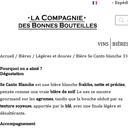
Expédi
FRANÇAIS
▼
Recherc
de
produits
VINS
BIÈRE
Accueil
/
Bières
/
Légères et douces
/ Bière Se Canto blanche 33 
Pourquoi on a aimé ?
Dégustation
Se Canto Blanche
est une bière blanche
fraîche, nette et précise
,
pensée comme une vraie
bière de soif
. Le nez se montre
gourmand sur les
agrumes
, tandis que la bouche séduit par sa
texture soyeuse
, apportée par le
blé
, avec une finale légère et
désaltérante.
Accompagnement