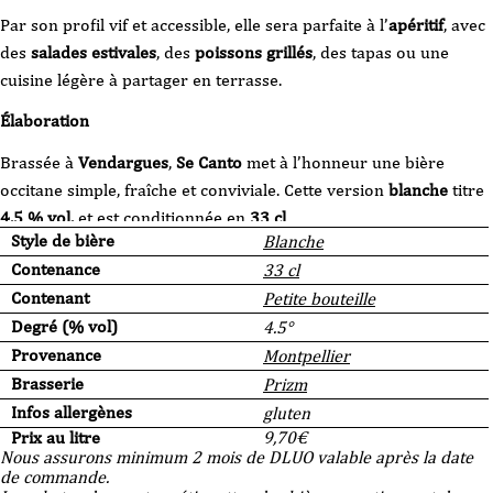
Par son profil vif et accessible, elle sera parfaite à l’
apéritif
, avec
des
salades estivales
, des
poissons grillés
, des tapas ou une
cuisine légère à partager en terrasse.
Élaboration
Brassée à
Vendargues
,
Se Canto
met à l’honneur une bière
occitane simple, fraîche et conviviale. Cette version
blanche
titre
4,5 % vol.
et est conditionnée en
33 cl
.
Style de bière
Blanche
Contenance
33 cl
Contenant
Petite bouteille
Degré (% vol)
4.5°
Provenance
Montpellier
Brasserie
Prizm
Infos allergènes
gluten
Prix au litre
9,70
€
Nous assurons minimum 2 mois de DLUO valable après la date
de commande.