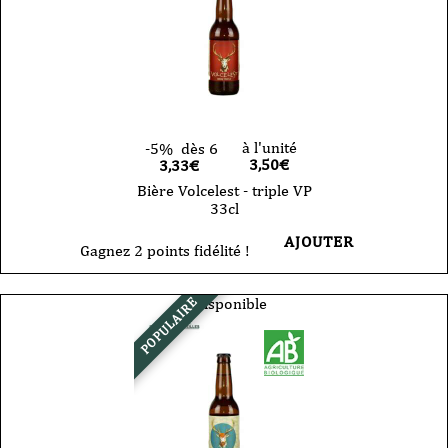
à l'unité
-5%
dès 6
3,50
€
3,33€
Bière Volcelest - triple VP
33cl
AJOUTER
Gagnez 2 points fidélité !
Indisponible
POPULAIRE