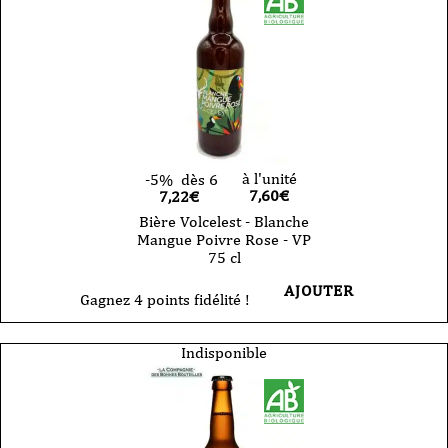
à l'unité
-5%
dès 6
7,60
€
7,22€
Bière Volcelest - Blanche
Mangue Poivre Rose - VP
75 cl
AJOUTER
Gagnez 4 points fidélité !
Indisponible