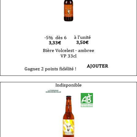
à l'unité
-5%
dès 6
3,50
€
3,33€
Bière Volcelest - ambree
VP 33cl
AJOUTER
Gagnez 2 points fidélité !
Indisponible