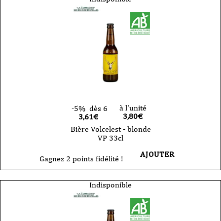
à l'unité
-5%
dès 6
3,80
€
3,61€
Bière Volcelest - blonde
VP 33cl
AJOUTER
Gagnez 2 points fidélité !
Indisponible