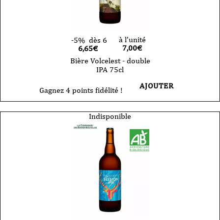
à l'unité
-5%
dès 6
7,00
€
6,65€
Bière Volcelest - double
IPA 75cl
AJOUTER
Gagnez 4 points fidélité !
Indisponible