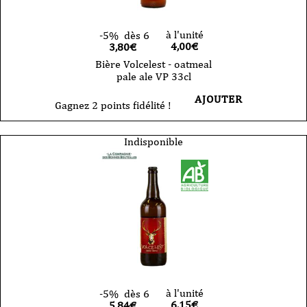
à l'unité
-5%
dès 6
4,00
€
3,80€
Bière Volcelest - oatmeal
pale ale VP 33cl
AJOUTER
Gagnez 2 points fidélité !
Indisponible
à l'unité
-5%
dès 6
6,15
€
5,84€