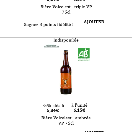
Bière Volcelest - triple VP
75cl
AJOUTER
Gagnez 3 points fidélité !
Indisponible
à l'unité
-5%
dès 6
6,15
€
5,84€
Bière Volcelest - ambrée
VP 75cl