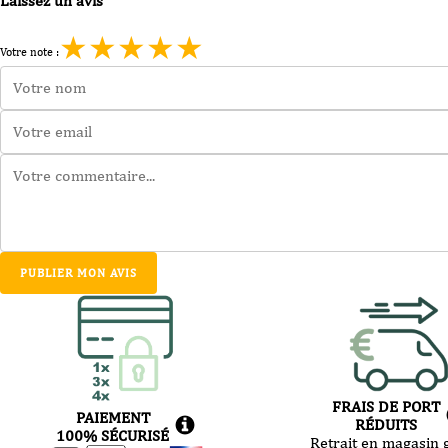
Laissez un avis
★
★
★
★
★
Votre note :
PUBLIER MON AVIS
FRAIS DE PORT
PAIEMENT
RÉDUITS
100% SÉCURISÉ
Retrait en magasin g