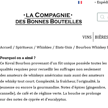
Expédi
FRANÇAIS
▼
Recherc
de
produits
VINS
BIÈRE
Accueil
/
Spiritueux
/
Whiskies
/
Etats-Unis
/ Bourbon Whiskey Ko
Pourquoi on a aimé ?
Ce Koval Bourbon provenant d’un fût unique possède toutes les
qualités requises pour recueillir les suffrages non seulement
des amateurs de whiskeys américains mais aussi des amateurs
de whisky tout court. Complexité, la fraîcheur, l’originalité, la
jeunesse ou encore la gourmandise. Notes d’épices (gingembre,
cannelle), de café et de réglisse verte. La bouche se prolonge
sur des notes de cyprée et d’eucalyptus.