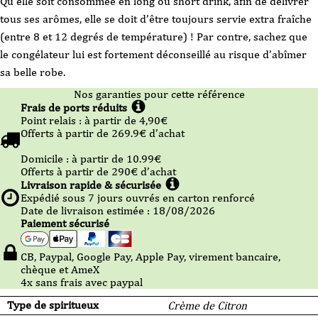
Qu’elle soit consommée en long ou short drink, afin de délivrer
tous ses arômes, elle se doit d’être toujours servie extra fraîche
(entre 8 et 12 degrés de température) ! Par contre, sachez que
le congélateur lui est fortement déconseillé au risque d’abîmer
sa belle robe.
Nos garanties pour cette référence
Frais de ports réduits
Point relais :
à partir de 4,90
€
Offerts à partir de
269.9
€ d’achat
Domicile :
à partir de 10.99
€
Offerts à partir de
290
€ d’achat
Livraison rapide & sécurisée
Expédié sous
7
jours ouvrés en carton renforcé
Date de livraison estimée : 18/08/2026
Paiement sécurisé
CB, Paypal, Google Pay, Apple Pay, virement bancaire,
chèque et AmeX
4x sans frais avec paypal
Type de spiritueux
Crème de Citron