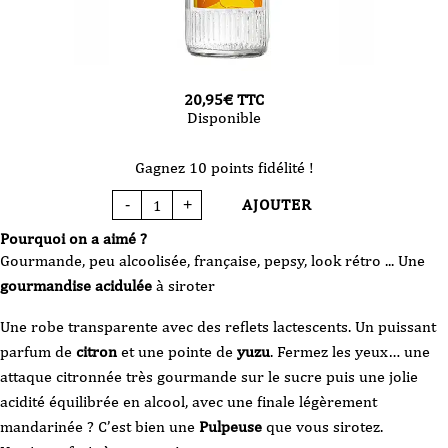
20,95
€
TTC
Disponible
Gagnez 10 points fidélité !
AJOUTER
-
+
quantité
de
Crème
Pourquoi on a aimé ?
de
citron
Gourmande, peu alcoolisée, française, pepsy, look rétro ... Une
-
La
gourmandise acidulée
à siroter
Pulpeuse
-
100
Une robe transparente avec des reflets lactescents. Un puissant
cl
parfum de
citron
et une pointe de
yuzu
. Fermez les yeux… une
attaque citronnée très gourmande sur le sucre puis une jolie
acidité équilibrée en alcool, avec une finale légèrement
mandarinée ? C’est bien une
Pulpeuse
que vous sirotez.