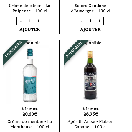
Crème de citron - La
Salers Gentiane
Pulpeuse - 100 cl
d'Auvergne - 100 cl
quantité
quantité
-
+
-
+
de
de
Crème
Salers
AJOUTER
AJOUTER
de
Gentiane
citron
d'Auvergne
-
-
Disponible
Disponible
POPULAIRE
POPULAIRE
La
100
Pulpeuse
cl
-
100
cl
à l'unité
à l'unité
20,60
€
28,95
€
Crème de menthe - La
Apéritif Anisé - Maison
Mentheuse - 100 cl
Cabanel - 100 cl