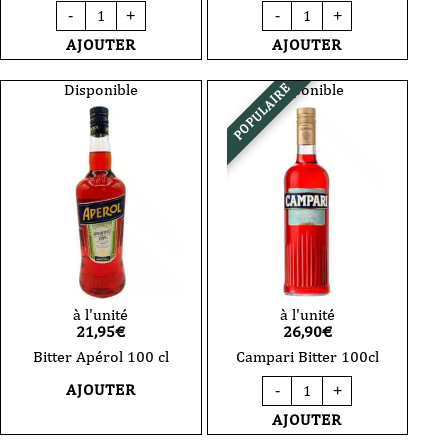
quantité
quantité
-
+
-
+
de
de
Crème
Apéritif
AJOUTER
AJOUTER
de
Anisé
menthe
-
-
Maison
Disponible
Disponible
POPULAIRE
La
Cabanel
Mentheuse
-
-
100
100
cl
cl
à l'unité
à l'unité
21,95
€
26,90
€
Bitter Apérol 100 cl
Campari Bitter 100cl
quantité
AJOUTER
-
+
de
Campari
AJOUTER
Bitter
100cl