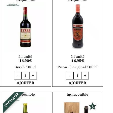
100
Domaine
cl
Hering-
Clos
de
la
Folie
Marco-
Riesling
2025
100
cl
à l'unité
à l'unité
16,90
€
16,95
€
Byrrh 100 cl
Picon - l'original 100 cl
quantité
quantité
-
+
-
+
de
de
Byrrh
Picon
AJOUTER
AJOUTER
100
-
cl
l'original
100
Disponible
Indisponible
POPULAIRE
cl