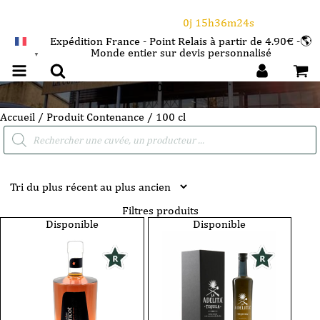
⌛Ce Week-end : 10€ de remise dès 150€ d'achat
avec le code CANICULE
0j 15h36m24s
Expédition France - Point Relais à partir de 4.90€ -🌎
Monde entier sur devis personnalisé
FRANÇAIS
▼
100 cl
Accueil
/ Produit Contenance / 100 cl
Recherche
de
produits
Filtres produits
Disponible
Disponible