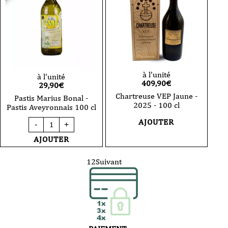
à l'unité
à l'unité
409,90
€
29,90
€
Chartreuse VEP Jaune -
Pastis Marius Bonal -
2025 - 100 cl
Pastis Aveyronnais 100 cl
quantité
AJOUTER
-
+
de
Pastis
AJOUTER
Marius
Bonal
-
1
2
Suivant
Pastis
Aveyronnais
100
cl