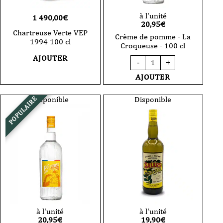
à l'unité
1 490,00
€
20,95
€
Chartreuse Verte VEP
Crème de pomme - La
1994 100 cl
Croqueuse - 100 cl
AJOUTER
quantité
-
+
de
Crème
AJOUTER
de
pomme
-
Disponible
Disponible
POPULAIRE
La
Croqueuse
-
100
cl
à l'unité
à l'unité
20,95
€
19,90
€