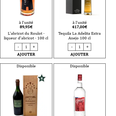
à l'unité
à l'unité
89,95
€
417,00
€
L'abricot du Roulot -
Tequila La Adelita Extra
liqueur d'abricot - 100 cl
Anejo 100 cl
quantité
quantité
-
+
-
+
de
de
L'abricot
Tequila
AJOUTER
AJOUTER
du
La
Roulot
Adelita
-
Extra
Disponible
Disponible
liqueur
Anejo
d'abricot
100
-
cl
100
cl