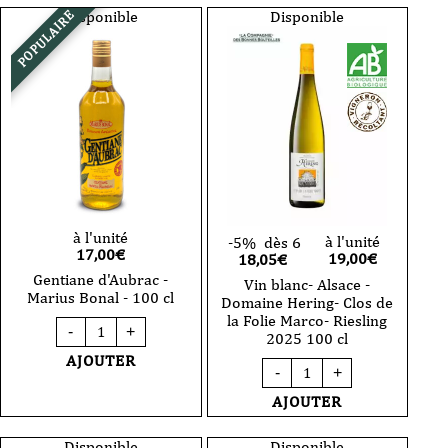
Disponible
Disponible
POPULAIRE
à l'unité
à l'unité
-5%
dès 6
17,00
€
19,00
€
18,05€
Gentiane d'Aubrac -
Vin blanc- Alsace -
Marius Bonal - 100 cl
Domaine Hering- Clos de
la Folie Marco- Riesling
quantité
-
+
2025 100 cl
de
Gentiane
AJOUTER
quantité
d'Aubrac
-
+
de
-
Vin
AJOUTER
Marius
blanc-
Bonal
Alsace
-
-
Disponible
Disponible