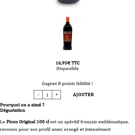
16,95
€
TTC
Disponible
Gagnez 8 points fidélité !
AJOUTER
-
+
quantité
de
Picon
Pourquoi on a aimé ?
-
l'original
Dégustation
100
cl
Le
Picon Original 100 cl
est un apéritif français emblématique,
reconnu pour son profil amer, orangé et intensément