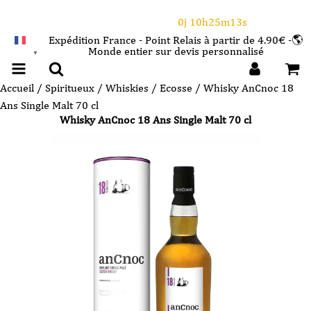
⌛Ce Week-end : 10€ de remise dès 150€ d'achat
avec le code CANICULE
0j 10h25m12s
Expédition France - Point Relais à partir de 4.90€ -🌎
Monde entier sur devis personnalisé
FRANÇAIS
▼
Accueil
/
Spiritueux
/
Whiskies
/
Ecosse
/ Whisky AnCnoc 18
Ans Single Malt 70 cl
Whisky AnCnoc 18 Ans Single Malt 70 cl