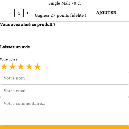
Single Malt 70 cl
quantité
AJOUTER
-
+
de
Gagnez 27 points fidélité !
Whisky
Vous avez aimé ce produit ?
AnCnoc
12
Ans
Single
Malt
Laissez un avis
70
cl
Votre note :
★
★
★
★
★