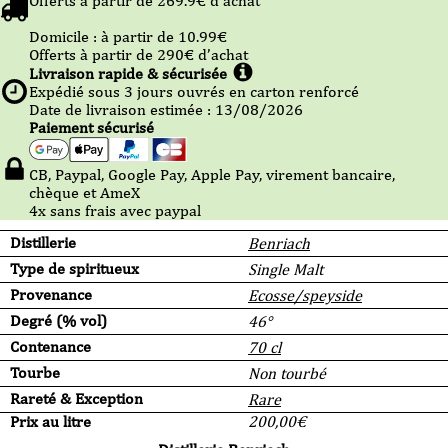
Offerts à partir de
269.9
€ d’achat
Domicile :
à partir de 10.99
€
Offerts à partir de
290
€ d’achat
Livraison rapide & sécurisée
Expédié sous
3
jours ouvrés en carton renforcé
Date de livraison estimée : 13/08/2026
Paiement sécurisé
CB, Paypal, Google Pay, Apple Pay, virement bancaire,
chèque et AmeX
4x sans frais avec paypal
Distillerie
Benriach
Type de spiritueux
Single Malt
Provenance
Ecosse/speyside
Degré (% vol)
46°
Contenance
70 cl
Tourbe
Non tourbé
Rareté & Exception
Rare
Prix au litre
200,00
€