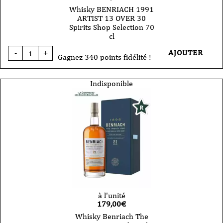
Whisky BENRIACH 1991
ARTIST 13 OVER 30
Spirits Shop Selection 70
cl
quantité
AJOUTER
-
+
de
Gagnez 340 points fidélité !
Whisky
BENRIACH
1991
Indisponible
ARTIST
13
OVER
30
Spirits
Shop
Selection
70
cl
à l'unité
179,00
€
Whisky Benriach The