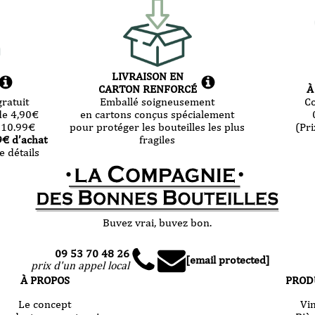
LIVRAISON EN
CARTON RENFORCÉ
À
ratuit
Emballé soigneusement
C
de 4,90
€
en cartons conçus spécialement
 10.99
€
pour protéger les bouteilles les plus
(Pri
9
€ d’achat
fragiles
e détails
Buvez vrai, buvez bon.
09 53 70 48 26
[email protected]
prix d'un appel local
À PROPOS
PROD
Le concept
Vi