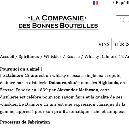
Expédi
FRANÇAIS
▼
Recherc
de
produits
VINS
BIÈRE
Accueil
/
Spiritueux
/
Whiskies
/
Ecosse
/ Whisky Dalmore 12 Ans
Pourquoi on a aimé ?
Le
Dalmore 12 ans
est un whisky écossais single malt réputé,
élaboré par la distillerie
Dalmore
, située dans les
Highlands
, en
Écosse. Fondée en 1839 par
Alexander Matheson
, cette
distillerie est célèbre pour son savoir-faire et la qualité de ses
whiskies. Le Dalmore 12 ans est une expression classique de la
gamme, apprécié pour son profil aromatique riche et complexe.
Processus de Fabrication