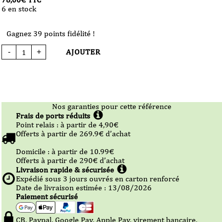
6 en stock
Gagnez 39 points fidélité !
AJOUTER
-
+
quantité
de
Whisky
Dalmore
12
Ans
Single
Malt
70
cl
Nos garanties pour cette référence
Frais de ports réduits
Point relais :
à partir de 4,90
€
Offerts à partir de
269.9
€ d’achat
Domicile :
à partir de 10.99
€
Offerts à partir de
290
€ d’achat
Livraison rapide & sécurisée
Expédié sous
3
jours ouvrés en carton renforcé
Date de livraison estimée : 13/08/2026
Paiement sécurisé
CB, Paypal, Google Pay, Apple Pay, virement bancaire,