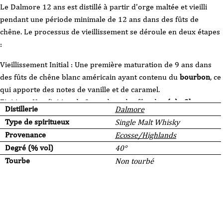
Le Dalmore 12 ans est distillé à partir d'orge maltée et vieilli
pendant une période minimale de 12 ans dans des fûts de
chêne. Le processus de vieillissement se déroule en deux étapes
:
Vieillissement Initial : Une première maturation de 9 ans dans
des fûts de chêne blanc américain ayant contenu du
bourbon
, ce
qui apporte des notes de vanille et de caramel.
Finition : Une finition de 3 ans dans des fûts de
xérès Oloroso
Distillerie
Dalmore
d'origine espagnole, ajoutant des couches de fruits secs, de
Type de spiritueux
Single Malt Whisky
chocolat et d'épices.
Provenance
Ecosse/Highlands
Profil Aromatique et Gustatif
Degré (% vol)
40°
Tourbe
Non tourbé
Nez : Le nez est complexe et riche, avec des arômes de zeste
d'orange, de chocolat noir, et de café moulu, complétés par des
notes de vanille et de fruits secs.
Bouche : En bouche, le Dalmore 12 ans se distingue par sa
douceur et sa richesse. On retrouve des saveurs de chocolat au