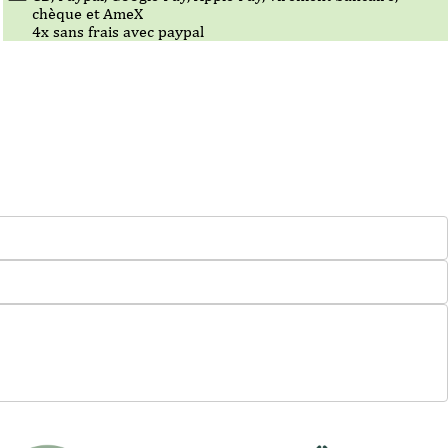
chèque et AmeX
4x sans frais avec paypal