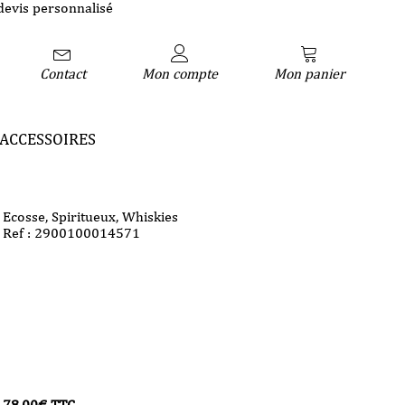
devis personnalisé
Contact
Mon compte
Mon panier
ACCESSOIRES
Ecosse
,
Spiritueux
,
Whiskies
Ref : 2900100014571
78,00
€
TTC