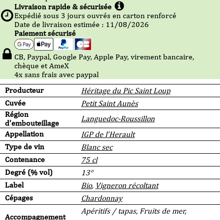
Livraison rapide & sécurisée
Expédié sous
3
jours ouvrés en carton renforcé
Date de livraison estimée : 11/08/2026
Paiement sécurisé
CB, Paypal, Google Pay, Apple Pay, virement bancaire,
chèque et AmeX
4x sans frais avec paypal
Producteur
Héritage du Pic Saint Loup
Cuvée
Petit Saint Aunès
Région
Languedoc-Roussillon
d'embouteillage
Appellation
IGP de l’Herault
Type de vin
Blanc sec
Contenance
75 cl
Degré (% vol)
13°
Label
Bio
,
Vigneron récoltant
Cépages
Chardonnay
Apéritifs / tapas, Fruits de mer,
Accompagnement