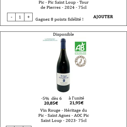
Pic - Pic Saint Loup - Tour
de Pierres - 2024 - 75cl
quantité
AJOUTER
-
+
de
Gagnez 8 points fidélité !
Vin
Rouge
-
Disponible
Héritage
du
Pic
-
Pic
Saint
Loup
-
Tour
de
Pierres
-
2024
-
à l'unité
-5%
dès 6
75cl
21,95
€
20,85€
Vin Rouge - Héritage du
Pic - Saint Agnes - AOC Pic
Saint Loup - 2023- 75cl