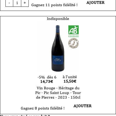
quantité
AJOUTER
-
+
de
Gagnez 11 points fidélité !
Vin
Rouge
-
Indisponible
Héritage
du
Pic
-
Saint
Agnes
-
AOC
Pic
Saint
Loup
-
2023-
75cl
à l'unité
-5%
dès 6
15,50
€
14,73€
Vin Rouge - Héritage du
Pic - Pic Saint Loup - Tour
de Pierres - 2023 - 150cl
AJOUTER
Gagnez 8 points fidélité !