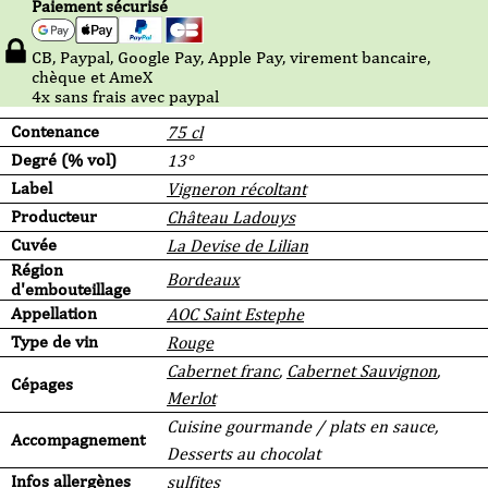
Paiement sécurisé
CB, Paypal, Google Pay, Apple Pay, virement bancaire,
chèque et AmeX
4x sans frais avec paypal
Contenance
75 cl
Degré (% vol)
13°
Label
Vigneron récoltant
Producteur
Château Ladouys
Cuvée
La Devise de Lilian
Région
Bordeaux
d'embouteillage
Appellation
AOC Saint Estephe
Type de vin
Rouge
Cabernet franc
,
Cabernet Sauvignon
,
Cépages
Merlot
Cuisine gourmande / plats en sauce,
Accompagnement
Desserts au chocolat
Infos allergènes
sulfites