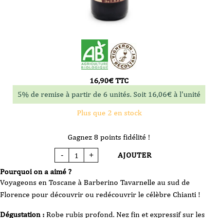
16,90
€
TTC
5% de remise à partir de 6 unités. Soit
16,06
€
à l'unité
Plus que 2 en stock
Gagnez 8 points fidélité !
AJOUTER
-
+
quantité
de
Vin
Pourquoi on a aimé ?
Rouge
-
Voyageons en Toscane à Barberino Tavarnelle au sud de
Fattoria
Majnoni
Florence pour découvrir ou redécouvrir le célèbre Chianti !
Guicciardini
-
Chianti
Dégustation :
Robe rubis profond. Nez fin et expressif sur les
-