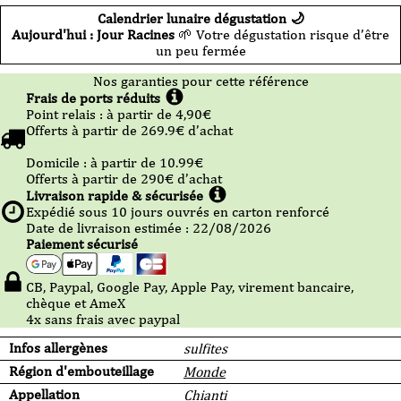
Calendrier lunaire dégustation 🌙
Aujourd'hui : Jour Racines
🌱 Votre dégustation risque d’être
un peu fermée
Nos garanties pour cette référence
Frais de ports réduits
Point relais :
à partir de 4,90
€
Offerts à partir de
269.9
€ d’achat
Domicile :
à partir de 10.99
€
Offerts à partir de
290
€ d’achat
Livraison rapide & sécurisée
Expédié sous
10
jours ouvrés en carton renforcé
Date de livraison estimée : 22/08/2026
Paiement sécurisé
CB, Paypal, Google Pay, Apple Pay, virement bancaire,
chèque et AmeX
4x sans frais avec paypal
Infos allergènes
sulfites
Région d'embouteillage
Monde
Appellation
Chianti