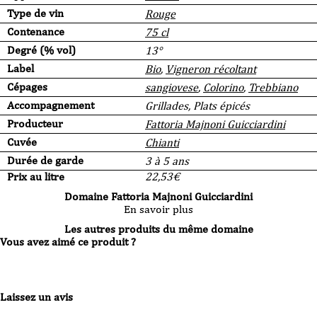
Type de vin
Rouge
Contenance
75 cl
Degré (% vol)
13°
Label
Bio
,
Vigneron récoltant
Cépages
sangiovese
,
Colorino
,
Trebbiano
Accompagnement
Grillades, Plats épicés
Producteur
Fattoria Majnoni Guicciardini
Cuvée
Chianti
Durée de garde
3 à 5 ans
Prix au litre
22,53
€
Domaine Fattoria Majnoni Guicciardini
En savoir plus
Les autres produits du même domaine
Vous avez aimé ce produit ?
Laissez un avis