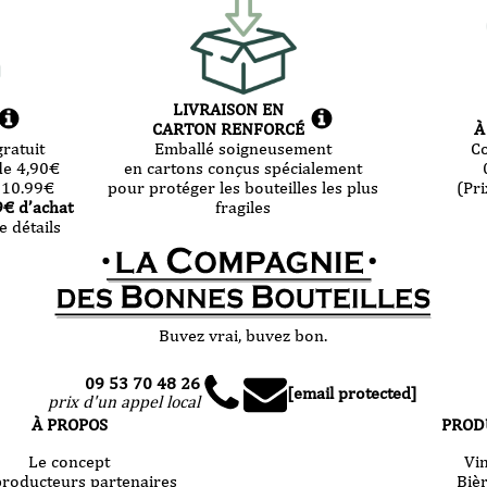
LIVRAISON EN
CARTON RENFORCÉ
À
ratuit
Emballé soigneusement
C
de 4,90
€
en cartons conçus spécialement
 10.99
€
pour protéger les bouteilles les plus
(Pri
9
€ d’achat
fragiles
e détails
Buvez vrai, buvez bon.
09 53 70 48 26
[email protected]
prix d'un appel local
À PROPOS
PROD
Le concept
Vi
producteurs partenaires
Biè