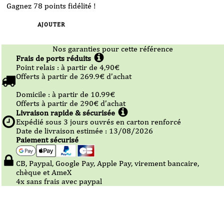
Gagnez 78 points fidélité !
AJOUTER
Nos garanties pour cette référence
Frais de ports réduits
Point relais :
à partir de 4,90
€
Offerts à partir de
269.9
€ d’achat
Domicile :
à partir de 10.99
€
Offerts à partir de
290
€ d’achat
Livraison rapide & sécurisée
Expédié sous
3
jours ouvrés en carton renforcé
Date de livraison estimée : 13/08/2026
Paiement sécurisé
CB, Paypal, Google Pay, Apple Pay, virement bancaire,
chèque et AmeX
4x sans frais avec paypal