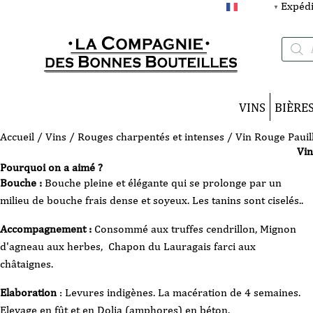
Expédi
FRANÇAIS
▼
Recherc
de
produits
VINS
BIÈRE
Accueil
/
Vins
/
Rouges charpentés et intenses
/ Vin Rouge Pauil
Vin
Pourquoi on a aimé ?
Bouche :
Bouche pleine et élégante qui se prolonge par un
milieu de bouche frais dense et soyeux. Les tanins sont ciselés..
Accompagnement :
Consommé aux truffes cendrillon, Mignon
d'agneau aux herbes, Chapon du Lauragais farci aux
châtaignes.
Elaboration
: Levures indigènes. La macération de 4 semaines.
Elevage en fût et en Dolia (amphores) en béton.