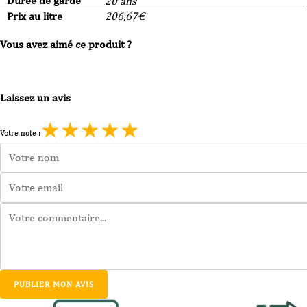
Durée de garde
20 ans
Prix au litre
206,67
€
Vous avez aimé ce produit ?
Laissez un avis
★
★
★
★
★
Votre note :
PUBLIER MON AVIS