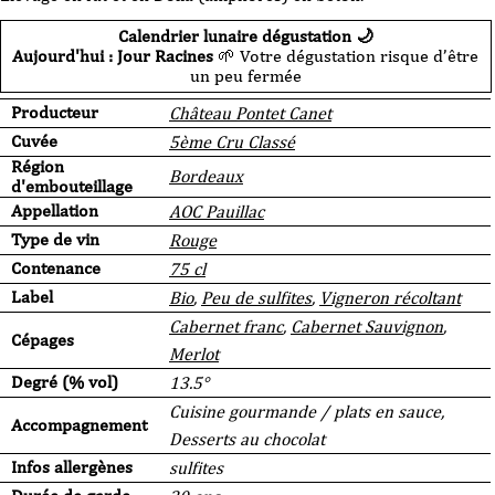
Calendrier lunaire dégustation 🌙
Aujourd'hui : Jour Racines
🌱 Votre dégustation risque d’être
un peu fermée
Producteur
Château Pontet Canet
Cuvée
5ème Cru Classé
Région
Bordeaux
d'embouteillage
Appellation
AOC Pauillac
Type de vin
Rouge
Contenance
75 cl
Label
Bio
,
Peu de sulfites
,
Vigneron récoltant
Cabernet franc
,
Cabernet Sauvignon
,
Cépages
Merlot
Degré (% vol)
13.5°
Cuisine gourmande / plats en sauce,
Accompagnement
Desserts au chocolat
Infos allergènes
sulfites