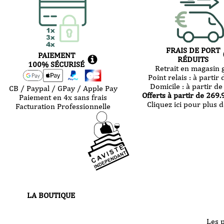
FRAIS DE PORT
PAIEMENT
RÉDUITS
100% SÉCURISÉ
Retrait en magasin g
Point relais :
à partir 
Domicile :
à partir de
CB / Paypal / GPay / Apple Pay
Offerts à partir de
269.
Paiement en 4x sans frais
Cliquez ici pour plus d
Facturation Professionnelle
LA BOUTIQUE
30 route de Castres
81000 Albi
Les 