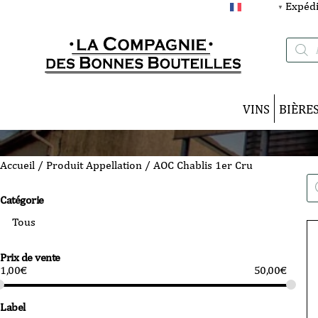
Expédi
FRANÇAIS
▼
Recherc
de
produits
VINS
BIÈRE
Accueil
/ Produit Appellation / AOC Chablis 1er Cru
Re
de
Catégorie
pro
Prix de vente
1,00
€
50,00
€
Label