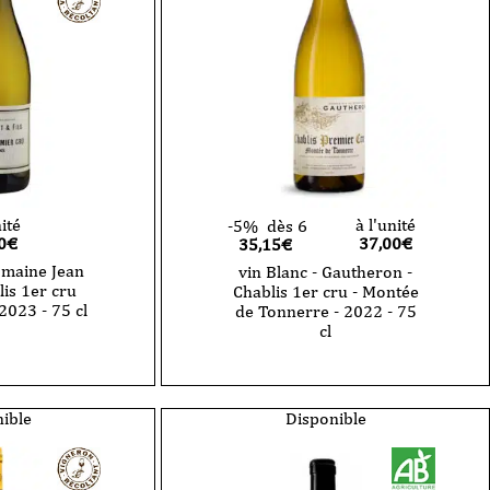
cru
-
Les
Fôrets
-
2023
-
75
cl
nité
à l'unité
-5%
dès 6
0
€
37,00
€
35,15€
omaine Jean
vin Blanc - Gautheron -
lis 1er cru
Chablis 1er cru - Montée
 2023 - 75 cl
de Tonnerre - 2022 - 75
cl
quantité
de
vin
Blanc
ible
Disponible
-
Gautheron
-
Chablis