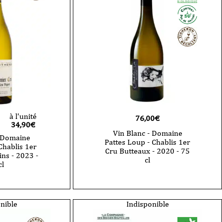
1er
cru
-
Montée
de
Tonnerre
-
2022
-
75
cl
à l'unité
76,00
€
34,90
€
Vin Blanc - Domaine
- Domaine
Pattes Loup - Chablis 1er
Chablis 1er
Cru Butteaux - 2020 - 75
ns - 2023 -
cl
cl
quantité
de
Vin
Blanc
nible
Indisponible
-
Domaine
Pattes