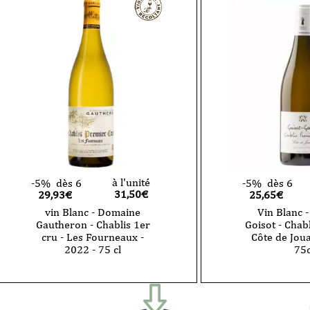
Gautheron
Gautheron
-
-
Chablis
Chablis
1er
1er
cru
cru
-
-
Mont-
Montmains
de-
-
Milieu
2023
-
-
2021
75
-
cl
75
cl
à l'unité
-5%
dès 6
-5%
dès 6
31,50
€
29,93€
25,65€
vin Blanc - Domaine
Vin Blanc -
Gautheron - Chablis 1er
Goisot - Chabl
cru - Les Fourneaux -
Côte de Joua
2022 - 75 cl
75c