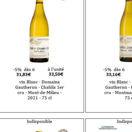
Chablis
Chablis
1er
1er
cru
cru
Les
-
Vaillons
Montée
-
de
2023
Tonnerre
-
-
75
2023
cl
-
75
cl
à l'unité
-5%
dès 6
-5%
dès 6
33,50
€
31,83€
33,16€
vin Blanc - Domaine
vin Blanc 
Gautheron - Chablis 1er
Gautheron - 
cru - Mont-de-Milieu -
cru - Montmai
2021 - 75 cl
75 
quantité
quantité
de
de
vin
vin
Blanc
Blanc
Indisponible
Indispo
-
-
Domaine
Domaine