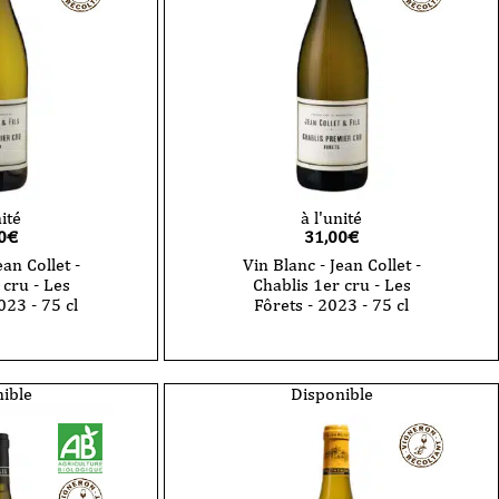
1er
cru
Les
Vaillons
-
2023
-150
cl
nité
à l'unité
0
€
31,00
€
ean Collet -
Vin Blanc - Jean Collet -
 cru - Les
Chablis 1er cru - Les
023 - 75 cl
Fôrets - 2023 - 75 cl
quantité
de
Vin
Blanc
ible
Disponible
-
Jean
Collet
-
Chablis
1er