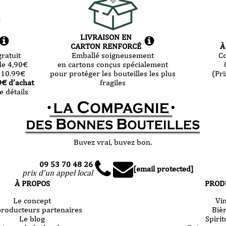
LIVRAISON EN
CARTON RENFORCÉ
À
ratuit
Emballé soigneusement
C
de 4,90
€
en cartons conçus spécialement
 10.99
€
pour protéger les bouteilles les plus
(Pri
9
€ d’achat
fragiles
e détails
Buvez vrai, buvez bon.
09 53 70 48 26
[email protected]
prix d'un appel local
À PROPOS
PROD
Le concept
Vi
producteurs partenaires
Biè
Le blog
Spiri