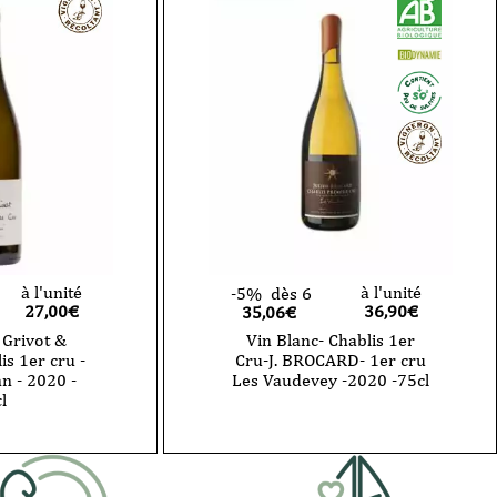
Loup
-
Chablis
1er
Cru
Butteaux
-
2020
-
75
cl
à l'unité
à l'unité
-5%
dès 6
27,00
€
36,90
€
35,06€
 Grivot &
Vin Blanc- Chablis 1er
is 1er cru -
Cru-J. BROCARD- 1er cru
n - 2020 -
Les Vaudevey -2020 -75cl
l