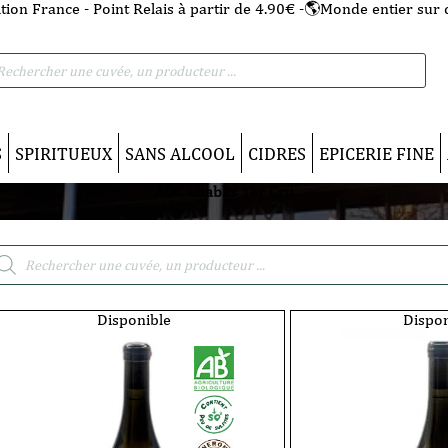
tion France - Point Relais à partir de 4.90€ -🌎Monde entier sur 
he
S
SPIRITUEUX
SANS ALCOOL
CIDRES
EPICERIE FINE
AOC Chablis 1er Cru
cherche
duits
Disponible
Dispon