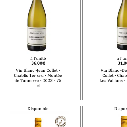
cru
cru
-
-
Les
Les
Montmains
Butteaux
-
-
2024
2023
-
-
75
75
cl
cl
à l'unité
à l'u
36,00
€
31,0
Vin Blanc -Jean Collet -
Vin Blanc -D
Chablis 1er cru - Montée
Collet - Chab
de Tonnerre - 2023 - 75
Les Vaillons -
cl
quantité
de
quantité
Vin
de
Blanc
Vin
-
Blanc
Disponible
Dispon
Domaine
-
Jean
Jean
Collet
Collet
-
-