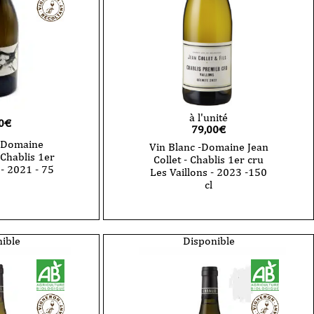
à l'unité
0
€
79,00
€
- Domaine
Vin Blanc -Domaine Jean
 Chablis 1er
Collet - Chablis 1er cru
- 2021 - 75
Les Vaillons - 2023 -150
cl
quantité
de
Vin
Blanc
ible
Disponible
-
Domaine
Jean
Collet
-
Chablis