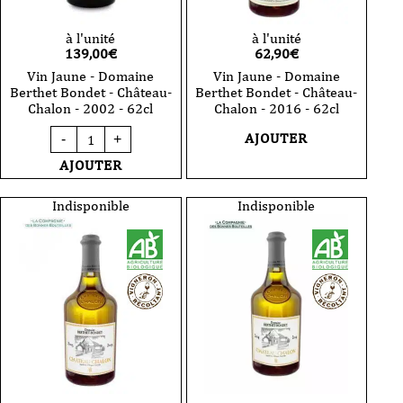
à l'unité
à l'unité
139,00
€
62,90
€
Vin Jaune - Domaine
Vin Jaune - Domaine
Berthet Bondet - Château-
Berthet Bondet - Château-
Chalon - 2002 - 62cl
Chalon - 2016 - 62cl
quantité
AJOUTER
-
+
de
Vin
AJOUTER
Jaune
-
Domaine
Indisponible
Indisponible
Berthet
Bondet
-
Château-
Chalon
-
2002
-
62cl