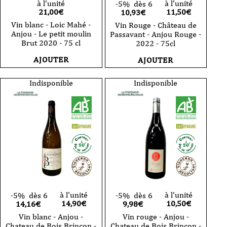
à l'unité
à l'unité
-5%
dès 6
21,00
€
11,50
€
10,93€
Vin blanc - Loic Mahé -
Vin Rouge - Château de
Anjou - Le petit moulin
Passavant - Anjou Rouge -
Brut 2020 - 75 cl
2022 - 75cl
AJOUTER
AJOUTER
Indisponible
Indisponible
à l'unité
à l'unité
-5%
dès 6
-5%
dès 6
14,90
€
10,50
€
14,16€
9,98€
Vin blanc - Anjou -
Vin rouge - Anjou -
Chateau de Bois Brinçon -
Chateau de Bois Brinçon -