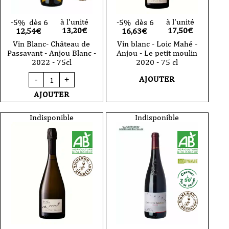
à l'unité
à l'unité
-5%
dès 6
-5%
dès 6
13,20
€
17,50
€
12,54€
16,63€
Vin Blanc- Château de
Vin blanc - Loic Mahé -
Passavant - Anjou Blanc -
Anjou - Le petit moulin
2022 - 75cl
2020 - 75 cl
quantité
AJOUTER
-
+
de
Vin
AJOUTER
Blanc-
Château
de
Indisponible
Indisponible
Passavant
-
Anjou
Blanc
-
2022
-
75cl