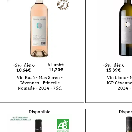
à l'unité
-5%
dès 6
-5%
dès 6
11,20
€
10,64€
15,39€
Vin Rosé - Mas Seren -
Vin blanc - 
Cévennes - Etincelle
IGP Cévenne
Nomade - 2024 - 75cl
2024 - 
quantité
quantité
de
de
Vin
Vin
Rosé
blanc
Disponible
Dispon
-
-
Mas
Mas
Seren
Seren-
-
IGP