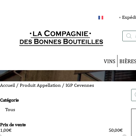
Expédi
FRANÇAIS
▼
Recherc
de
produits
VINS
BIÈRE
Accueil
/ Produit Appellation / IGP Cevennes
Re
de
Catégorie
pro
Prix de vente
1,00
€
50,00
€