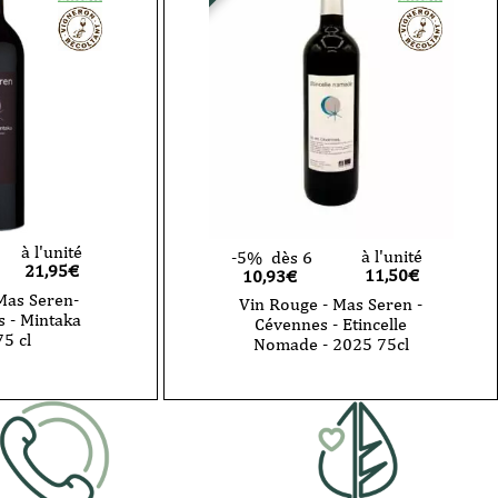
Cévennes
-
Etincelle
Nomade
-
2025
-
75cl
à l'unité
à l'unité
-5%
dès 6
21,95
€
11,50
€
10,93€
Mas Seren-
Vin Rouge - Mas Seren -
 - Mintaka
Cévennes - Etincelle
5 cl
Nomade - 2025 75cl
quantité
de
Vin
Rouge
-
Mas
Seren
-