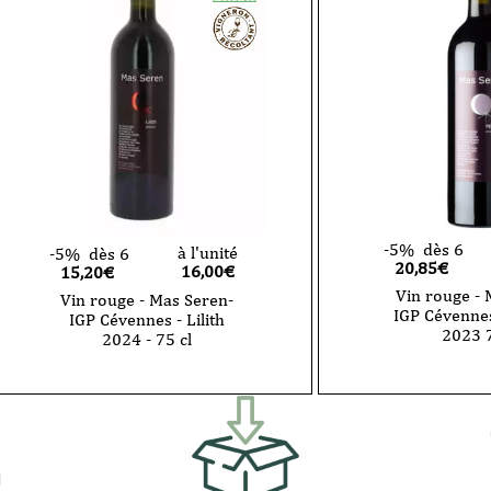
Cévennes
Cévennes
-
-
Etincelle
Etamin
Nomade
2024
-
-
2024
75
-
cl
75cl
-5%
dès 6
à l'unité
-5%
dès 6
20,85€
16,00
€
15,20€
Vin rouge - 
Vin rouge - Mas Seren-
IGP Cévennes
IGP Cévennes - Lilith
2023 7
2024 - 75 cl
quantité
quantité
de
de
Vin
Vin
rouge
rouge
-
-
Mas
Mas
Seren-
Seren-
IGP
IGP