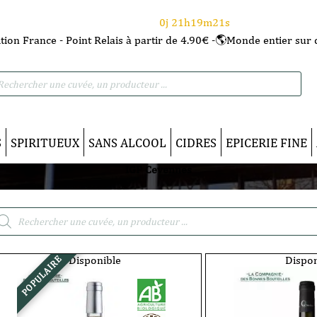
⌛Ce Week-end : 10€ de remise dès 150€ d'achat
avec le code CANICULE
0j 21h19m20s
tion France - Point Relais à partir de 4.90€ -🌎Monde entier sur 
he
S
SPIRITUEUX
SANS ALCOOL
CIDRES
EPICERIE FINE
IGP Cevennes
cherche
duits
Disponible
Dispon
POPULAIRE