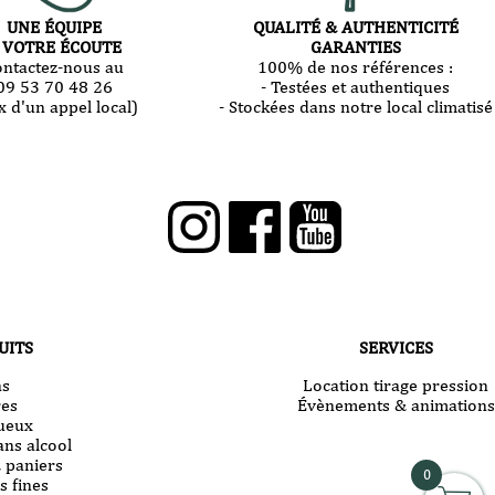
Cévennes
UNE ÉQUIPE
QUALITÉ & AUTHENTICITÉ
-
 VOTRE ÉCOUTE
GARANTIES
Etincelle
ontactez-nous au
100% de nos références :
Nomade
09 53 70 48 26
- Testées et authentiques
-
2025
x d'un appel local)
- Stockées dans notre local climatisé
75cl
UITS
SERVICES
ns
Location tirage pression
res
Évènements & animations
tueux
ans alcool
& paniers
0
s fines