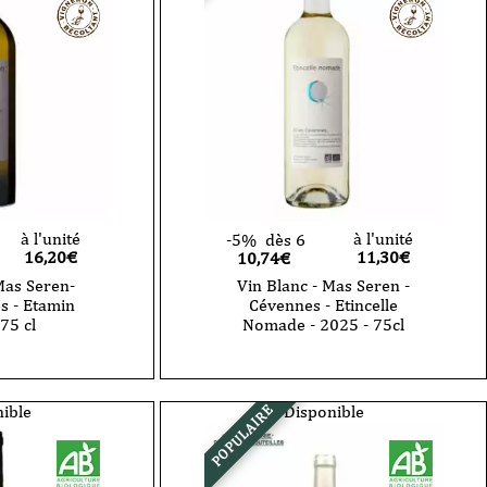
à l'unité
à l'unité
-5%
dès 6
16,20
€
11,30
€
10,74€
Mas Seren-
Vin Blanc - Mas Seren -
s - Etamin
Cévennes - Etincelle
75 cl
Nomade - 2025 - 75cl
quantité
de
Vin
Blanc
ible
Disponible
POPULAIRE
-
Mas
Seren
-