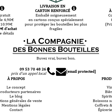
Cévennes
Cévennes
LIVRAISON EN
-
-
CARTON RENFORCÉ
À
Mintaka
Lilith
2023
ratuit
Emballé soigneusement
C
2024
75
de 4,90
€
en cartons conçus spécialement
-
cl
75
 10.99
€
pour protéger les bouteilles les plus
(Pri
cl
9
€ d’achat
fragiles
e détails
Buvez vrai, buvez bon.
09 53 70 48 26
[email protected]
prix d'un appel local
À PROPOS
PROD
Le concept
Vi
producteurs partenaires
Biè
Le blog
Spiri
tions générales de vente
Boissons s
Mentions légales
Coffrets 
Contact
Épicerie