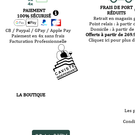
FRAIS DE PORT
PAIEMENT
RÉDUITS
100% SÉCURISÉ
Retrait en magasin g
Point relais :
à partir 
Domicile :
à partir de
CB / Paypal / GPay / Apple Pay
Offerts à partir de
269.
Paiement en 4x sans frais
Cliquez ici pour plus d
Facturation Professionnelle
LA BOUTIQUE
30 route de Castres
81000 Albi
Les 
Votre boutique vous accueille
Condi
du
mardi au samedi
de 10h à 13h