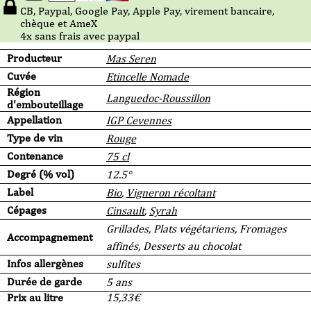
CB, Paypal, Google Pay, Apple Pay, virement bancaire,
chèque et AmeX
4x sans frais avec paypal
Producteur
Mas Seren
Cuvée
Etincelle Nomade
Région
Languedoc-Roussillon
d'embouteillage
Appellation
IGP Cevennes
Type de vin
Rouge
Contenance
75 cl
Degré (% vol)
12.5°
Label
Bio
,
Vigneron récoltant
Cépages
Cinsault
,
Syrah
Grillades, Plats végétariens, Fromages
Accompagnement
affinés, Desserts au chocolat
Infos allergènes
sulfites
Durée de garde
5 ans
Prix au litre
15,33
€