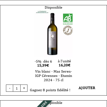
Blanc
-
Disponible
Mas
Seren
-
Cévennes
-
Etincelle
Nomade
-
2025
-
75cl
à l'unité
-5%
dès 6
16,20
€
15,39€
Vin blanc - Mas Seren-
IGP Cévennes - Etamin
2024 - 75 cl
quantité
AJOUTER
-
+
de
Gagnez 8 points fidélité !
Vin
blanc
-
Disponible
Mas