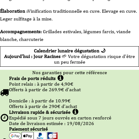
Etincelle
Nomade
-
Élaboration :
Vinification traditionnelle en cuve. Elevage en cuve.
2025
75cl
Leger sulfitage à la mise.
Accompagnements:
Grillades estivales, légumes farcis, viande
blanche, charcuterie
Calendrier lunaire dégustation 🌙
Aujourd'hui : Jour Racines
🌱 Votre dégustation risque d’être
un peu fermée
Nos garanties pour cette référence
Frais de ports réduits
Point relais :
à partir de 4,90
€
Offerts à partir de
269.9
€ d’achat
Domicile :
à partir de 10.99
€
Offerts à partir de
290
€ d’achat
Livraison rapide & sécurisée
Expédié sous
7
jours ouvrés en carton renforcé
Date de livraison estimée : 19/08/2026
Paiement sécurisé