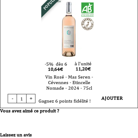
POPULAIRE
Seren-
IGP
Cévennes
-
Etamin
2024
-
75
cl
à l'unité
-5%
dès 6
11,20
€
10,64€
Vin Rosé - Mas Seren -
Cévennes - Etincelle
Nomade - 2024 - 75cl
quantité
AJOUTER
-
+
de
Gagnez 6 points fidélité !
Vin
Vous avez aimé ce produit ?
Rosé
-
Mas
Seren
-
Laissez un avis
Cévennes