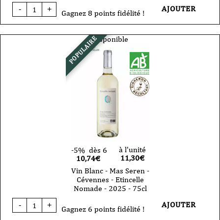
quantité
AJOUTER
-
+
de
Gagnez 8 points fidélité !
Vin
rouge
-
Disponible
POPULAIRE
Mas
Seren-
IGP
Cévennes
-
Lilith
2024
-
75
cl
à l'unité
-5%
dès 6
11,30
€
10,74€
Vin Blanc - Mas Seren -
Cévennes - Etincelle
Nomade - 2025 - 75cl
quantité
AJOUTER
-
+
de
Gagnez 6 points fidélité !
Vin