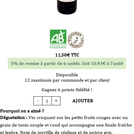
11,50
€
TTC
5% de remise à partir de 6 unités. Soit
10,93
€
à l'unité
Disponible
12 maximum par commande et par client
Gagnez 6 points fidélité !
AJOUTER
-
+
quantité
de
Vin
Pourquoi on a aimé ?
Rouge
-
Dégustation :
Vin croquant sur les petits fruits rouges avec un
Mas
Seren
grain de tanin souple et rond qui accompagne une finale fraîche
-
Cévennes
et legère. Note de myrtille de réglisse et de poivre gris.
-