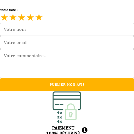
-
Etincelle
Votre note :
Nomade
★
★
★
★
★
-
2024
-
75cl
PUBLIER MON AVIS
PAIEMENT
100% SÉCURISÉ