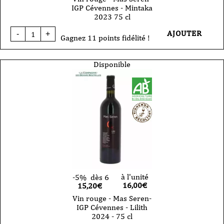
IGP Cévennes - Mintaka
2023 75 cl
quantité
AJOUTER
-
+
de
Gagnez 11 points fidélité !
Vin
rouge
-
Disponible
Mas
Seren-
IGP
Cévennes
-
Mintaka
2023
75
cl
à l'unité
-5%
dès 6
16,00
€
15,20€
Vin rouge - Mas Seren-
IGP Cévennes - Lilith
2024 - 75 cl