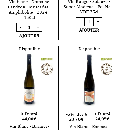
Vin Rouge - Sulauze -
Vin blanc - Domaine
Super Modeste - Pet Nat -
Landron - Muscadet -
VDF 75cl
Amphibolite - 2024 -
150cl
quantité
-
+
de
quantité
-
+
Vin
de
AJOUTER
Rouge
Vin
AJOUTER
-
blanc
Sulauze
-
-
Domaine
Disponible
Disponible
Super
Landron
Modeste
-
-
Muscadet
Pet
-
Nat
Amphibolite
-
-
VDF
2024
75cl
-
150cl
à l'unité
à l'unité
-5%
dès 6
44,00
€
24,95
€
23,70€
Vin Blanc - Barmès-
Vin Blanc - Barmès-