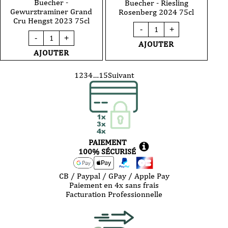
Buecher -
Buecher - Riesling
Gewurztraminer Grand
Rosenberg 2024 75cl
Cru Hengst 2023 75cl
quantité
-
+
de
quantité
-
+
Vin
de
AJOUTER
Blanc
Vin
AJOUTER
-
Blanc
Barmès-
-
Buecher
Barmès-
1
2
3
4
…
15
Suivant
-
Buecher
Riesling
-
Rosenberg
Gewurztraminer
2024
Grand
75cl
Cru
Hengst
2023
75cl
PAIEMENT
100% SÉCURISÉ
CB / Paypal / GPay / Apple Pay
Paiement en 4x sans frais
Facturation Professionnelle