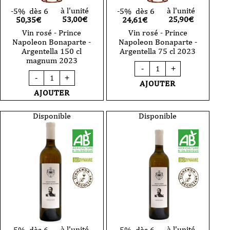
à l'unité
à l'unité
-5%
dès 6
-5%
dès 6
53,00
€
25,90
€
50,35€
24,61€
Vin rosé - Prince
Vin rosé - Prince
Napoleon Bonaparte -
Napoleon Bonaparte -
Argentella 150 cl
Argentella 75 cl 2023
magnum 2023
quantité
-
+
de
quantité
-
+
Vin
de
AJOUTER
rosé
Vin
AJOUTER
-
rosé
Prince
-
Napoleon
Prince
Disponible
Disponible
Bonaparte
Napoleon
-
Bonaparte
Argentella
-
75
Argentella
cl
150
2023
cl
magnum
2023
à l'unité
à l'unité
-5%
dès 6
-5%
dès 6