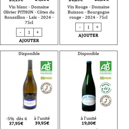
Vin blanc - Domaine
Vin Rouge - Domaine
Olivier PITHON - Côtes du
Buisson - Bourgogne
Roussillon - Laïs - 2024 -
rouge - 2024 - 75cl
75cl
quantité
-
+
de
quantité
-
+
Vin
de
AJOUTER
Rouge
Vin
AJOUTER
-
blanc
Domaine
-
Buisson
Domaine
Disponible
Disponible
-
Olivier
Bourgogne
PITHON
rouge
-
-
Côtes
2024
du
-
Roussillon
75cl
-
Laïs
-
2024
-
75cl
à l'unité
à l'unité
-5%
dès 6
39,95
€
19,00
€
37,95€