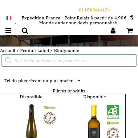
⌛Ce Week-end : 10€ de remise dès 150€ d'achat
avec le code CANICULE
0j 18h06m11s
Expédition France - Point Relais à partir de 4.90€ -🌎
Monde entier sur devis personnalisé
FRANÇAIS
▼
Biodynamie
Accueil
/ Produit Label / Biodynamie
Recherche
de
produits
Filtres produits
Disponible
Disponible