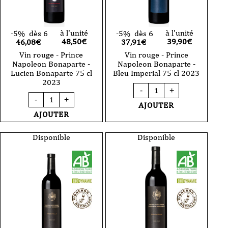
à l'unité
à l'unité
-5%
dès 6
-5%
dès 6
48,50
€
39,90
€
46,08€
37,91€
Vin rouge - Prince
Vin rouge - Prince
Napoleon Bonaparte -
Napoleon Bonaparte -
Lucien Bonaparte 75 cl
Bleu Imperial 75 cl 2023
2023
quantité
-
+
de
quantité
-
+
Vin
de
AJOUTER
rouge
Vin
AJOUTER
-
rouge
Prince
-
Napoleon
Prince
Disponible
Disponible
Bonaparte
Napoleon
-
Bonaparte
Bleu
-
Imperial
Lucien
75
Bonaparte
cl
75
2023
cl
2023