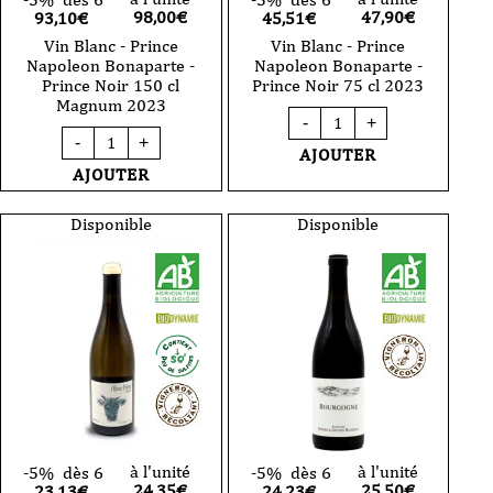
98,00
€
47,90
€
93,10€
45,51€
Vin Blanc - Prince
Vin Blanc - Prince
Napoleon Bonaparte -
Napoleon Bonaparte -
Prince Noir 150 cl
Prince Noir 75 cl 2023
Magnum 2023
quantité
-
+
de
quantité
-
+
Vin
de
AJOUTER
Blanc
Vin
AJOUTER
-
Blanc
Prince
-
Napoleon
Prince
Disponible
Disponible
Bonaparte
Napoleon
-
Bonaparte
Prince
-
Noir
Prince
75
Noir
cl
150
2023
cl
Magnum
2023
à l'unité
à l'unité
-5%
dès 6
-5%
dès 6
24,35
€
25,50
€
23,13€
24,23€