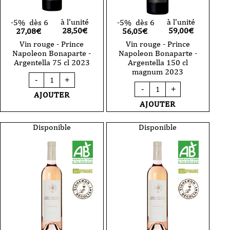
à l'unité
à l'unité
-5%
dès 6
-5%
dès 6
28,50
€
59,00
€
27,08€
56,05€
Vin rouge - Prince
Vin rouge - Prince
Napoleon Bonaparte -
Napoleon Bonaparte -
Argentella 75 cl 2023
Argentella 150 cl
magnum 2023
quantité
-
+
de
quantité
-
+
Vin
de
AJOUTER
rouge
Vin
AJOUTER
-
rouge
Prince
-
Napoleon
Prince
Disponible
Disponible
Bonaparte
Napoleon
-
Bonaparte
Argentella
-
75
Argentella
cl
150
2023
cl
magnum
2023