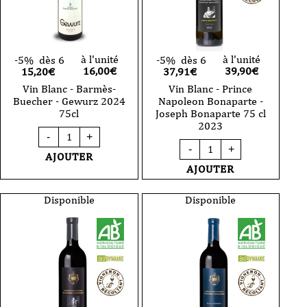
à l'unité
à l'unité
-5%
dès 6
-5%
dès 6
16,00
€
39,90
€
15,20€
37,91€
Vin Blanc - Barmès-
Vin Blanc - Prince
Buecher - Gewurz 2024
Napoleon Bonaparte -
75cl
Joseph Bonaparte 75 cl
2023
quantité
-
+
de
quantité
-
+
Vin
de
AJOUTER
Blanc
Vin
AJOUTER
-
Blanc
Barmès-
-
Buecher
Prince
Disponible
Disponible
-
Napoleon
Gewurz
Bonaparte
2024
-
75cl
Joseph
Bonaparte
75
cl
2023