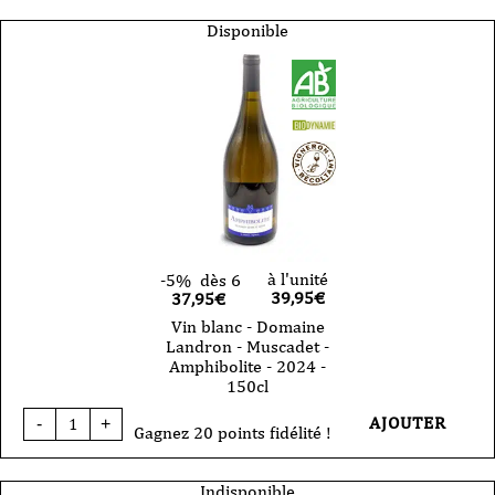
blanc
-
Disponible
Domaine
Landron
-
Muscadet
-
Fief
du
Breil
-
2020
-
75cl
à l'unité
-5%
dès 6
39,95
€
37,95€
Vin blanc - Domaine
Landron - Muscadet -
Amphibolite - 2024 -
150cl
quantité
AJOUTER
-
+
de
Gagnez 20 points fidélité !
Vin
blanc
-
Indisponible