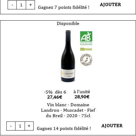
quantité
AJOUTER
-
+
de
Gagnez 7 points fidélité !
Vin
blanc
-
Disponible
Domaine
Landron
-
Muscadet
-
La
Louvetrie
-
2023
-
75cl
à l'unité
-5%
dès 6
28,90
€
27,46€
Vin blanc - Domaine
Landron - Muscadet - Fief
du Breil - 2020 - 75cl
quantité
AJOUTER
-
+
de
Gagnez 14 points fidélité !
Vin