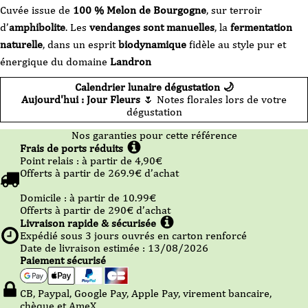
Cuvée issue de
100 % Melon de Bourgogne
, sur terroir
d’
amphibolite
. Les
vendanges sont manuelles
, la
fermentation
naturelle
, dans un esprit
biodynamique
fidèle au style pur et
énergique du domaine
Landron
Calendrier lunaire dégustation 🌙
Aujourd'hui : Jour Fleurs
🌷 Notes florales lors de votre
dégustation
Nos garanties pour cette référence
Frais de ports réduits
Point relais :
à partir de 4,90
€
Offerts à partir de
269.9
€ d’achat
Domicile :
à partir de 10.99
€
Offerts à partir de
290
€ d’achat
Livraison rapide & sécurisée
Expédié sous
3
jours ouvrés en carton renforcé
Date de livraison estimée : 13/08/2026
Paiement sécurisé
CB, Paypal, Google Pay, Apple Pay, virement bancaire,
chèque et AmeX