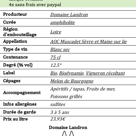
4x sans frais avec paypal
Producteur
Domaine Landron
Cuvée
amphibolite
Région
Loire
d'embouteillage
Appellation
AOC Muscadet Sèvre et Maine sur lie
Type de vin
Blanc sec
Contenance
75 cl
Degré (% vol)
12.5°
Label
Bio
,
Biodynamie
,
Vigneron récoltant
Cépages
Melon de Bourgogne
Apéritifs / tapas, Fruits de mer,
Accompagnement
Poissons grillés
Infos allergènes
sulfites
Durée de garde
3 à 5 ans
Prix au litre
23,93
€
Domaine Landron