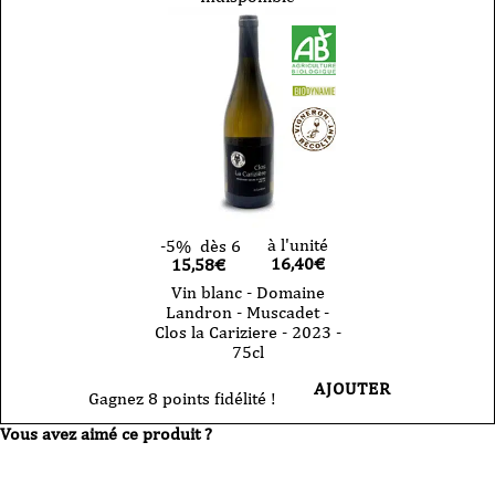
Domaine
Landron
-
Muscadet
-
Amphibolite
-
2024
-
150cl
à l'unité
-5%
dès 6
16,40
€
15,58€
Vin blanc - Domaine
Landron - Muscadet -
Clos la Cariziere - 2023 -
75cl
AJOUTER
Gagnez 8 points fidélité !
Vous avez aimé ce produit ?