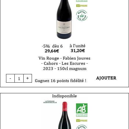
-
Les
Escures
-
2024
-
75cl
à l'unité
-5%
dès 6
31,20
€
29,64€
Vin Rouge - Fabien Jouves
- Cahors - Les Escures -
2023 - 150cl magnum
quantité
AJOUTER
-
+
de
Gagnez 16 points fidélité !
Vin
Rouge
-
Indisponible
Fabien
Jouves
-
Cahors
-
Les
Escures