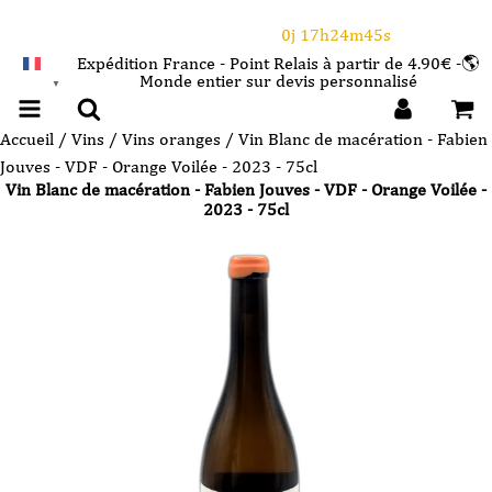
⌛Ce Week-end : 10€ de remise dès 150€ d'achat
avec le code CANICULE
0j 17h24m45s
Expédition France - Point Relais à partir de 4.90€ -🌎
Monde entier sur devis personnalisé
FRANÇAIS
▼
Accueil
/
Vins
/
Vins oranges
/ Vin Blanc de macération - Fabien
Jouves - VDF - Orange Voilée - 2023 - 75cl
Vin Blanc de macération - Fabien Jouves - VDF - Orange Voilée -
2023 - 75cl