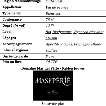
Région d'embouteillage
Sud-Ouest
Appellation
Vin de France
Type de vin
Blanc sec
Contenance
75 cl
Degré (% vol)
12.5°
Label
Bio
,
Biodynamie
,
Vigneron récoltant
Cépages
Chenin
Accompagnement
Apéritifs / tapas, Fromages affinés
Infos allergènes
sulfites
Durée de garde
5 ans
Prix au litre
40,27
€
Domaine Mas del Périé - Fabien Jouves
En savoir plus