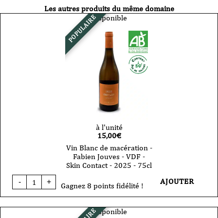
Les autres produits du même domaine
Disponible
POPULAIRE
à l'unité
15,00
€
Vin Blanc de macération -
Fabien Jouves - VDF -
Skin Contact - 2025 - 75cl
quantité
AJOUTER
-
+
de
Gagnez 8 points fidélité !
Vin
Blanc
de
Disponible
macération