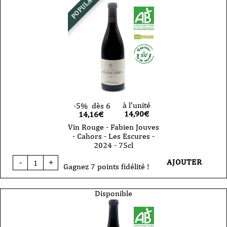
POPULAIRE
-
Fabien
Jouves
-
VDF
-
Skin
Contact
-
2025
-
75cl
à l'unité
-5%
dès 6
14,90
€
14,16€
Vin Rouge - Fabien Jouves
- Cahors - Les Escures -
2024 - 75cl
quantité
AJOUTER
-
+
de
Gagnez 7 points fidélité !
Vin
Rouge
-
Disponible
Fabien
Jouves
-
Cahors