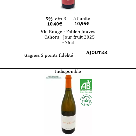
à l'unité
-5%
dès 6
10,95
€
10,40€
Vin Rouge - Fabien Jouves
- Cahors - Jour fruit 2025
- 75cl
AJOUTER
Gagnez 5 points fidélité !
Indisponible