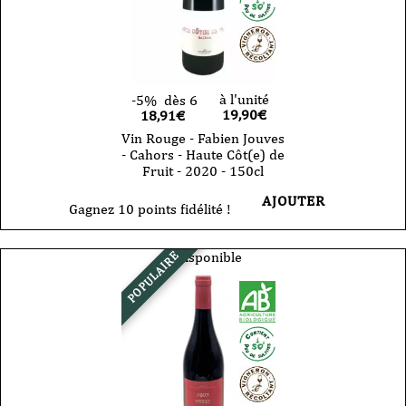
-
2023
-
150cl
magnum
à l'unité
-5%
dès 6
19,90
€
18,91€
Vin Rouge - Fabien Jouves
- Cahors - Haute Côt(e) de
Fruit - 2020 - 150cl
AJOUTER
Gagnez 10 points fidélité !
Indisponible
POPULAIRE