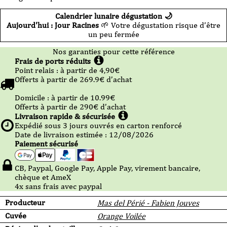
Calendrier lunaire dégustation 🌙
Aujourd'hui : Jour Racines
🌱 Votre dégustation risque d’être
un peu fermée
Nos garanties pour cette référence
Frais de ports réduits
Point relais :
à partir de 4,90
€
Offerts à partir de
269.9
€ d’achat
Domicile :
à partir de 10.99
€
Offerts à partir de
290
€ d’achat
Livraison rapide & sécurisée
Expédié sous
3
jours ouvrés en carton renforcé
Date de livraison estimée : 12/08/2026
Paiement sécurisé
CB, Paypal, Google Pay, Apple Pay, virement bancaire,
chèque et AmeX
4x sans frais avec paypal
Producteur
Mas del Périé - Fabien Jouves
Cuvée
Orange Voilée