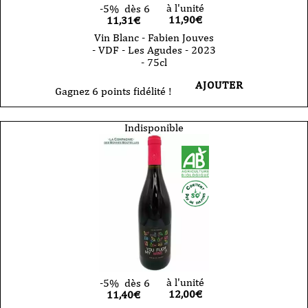
à l'unité
-5%
dès 6
11,90
€
11,31€
Vin Blanc - Fabien Jouves
- VDF - Les Agudes - 2023
- 75cl
AJOUTER
Gagnez 6 points fidélité !
Indisponible
à l'unité
-5%
dès 6
12,00
€
11,40€