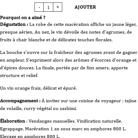
AJOUTER
-
+
quantité
de
Vin
Pourquoi on a aimé ?
Blanc
de
Dégustation :
La robe de cette macération affiche un jaune léger,
macération
-
presque aérien. Au nez, le vin dévoile des notes d’agrumes, de
Fabien
Jouves
fruits à chair blanche et de délicates touches florales.
-
VDF
-
Orange
La bouche s’ouvre sur la fraîcheur des agrumes avant de gagner
Voilée
-
en ampleur. S’expriment alors des arômes d’écorces d’orange et
2023
-
d’épices douces. La finale, portée par de fins amers, apporte
75cl
structure et relief.
Un vin orange frais, délicat et épuré.
Accompagnement :
À inviter sur une cuisine de voyageur : tajine
de volaille, curry végétal ou sashimi.
Élaboration
: Vendanges manuelles. Vinification naturelle.
Egrappage. Macération 1 an sous marc en amphores 800 L.
Elevage en amphores 800 L.