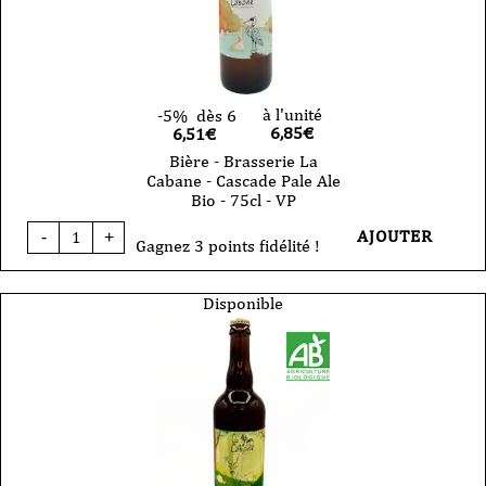
-
33cl
-
VP
à l'unité
-5%
dès 6
6,85
€
6,51€
Bière - Brasserie La
Cabane - Cascade Pale Ale
Bio - 75cl - VP
quantité
AJOUTER
-
+
de
Gagnez 3 points fidélité !
Bière
-
Brasserie
Disponible
La
Cabane
-
Cascade
Pale
Ale
Bio
-
75cl
-