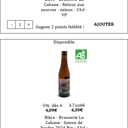
Cabane - Retour aux
sources - saison - 33cl -
VP
quantité
AJOUTER
-
+
de
Gagnez 2 points fidélité !
Bière
-
Brasserie
Disponible
La
Cabane
-
Retour
aux
sources
-
saison
-
33cl
-
VP
à l'unité
-5%
dès 6
4,30
€
4,09€
Bière - Brasserie La
Cabane - Saison de
foudre 2024 Bio - 33cl -