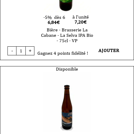
VP
à l'unité
-5%
dès 6
7,20
€
6,84€
Bière - Brasserie La
Cabane - La Selva IPA Bio
- 75cl - VP
quantité
AJOUTER
-
+
de
Gagnez 4 points fidélité !
Bière
-
Brasserie
Disponible
La
Cabane
-
La
Selva
IPA
Bio
-
75cl
-
VP