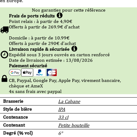
en Europe.
Bio
-
33cl
Nos garanties pour cette référence
-
Frais de ports réduits
VP
Point relais :
à partir de 4,90
€
Offerts à partir de
269.9
€ d’achat
Domicile :
à partir de 10.99
€
Offerts à partir de
290
€ d’achat
Livraison rapide & sécurisée
Expédié sous
3
jours ouvrés en carton renforcé
Date de livraison estimée : 13/08/2026
Paiement sécurisé
CB, Paypal, Google Pay, Apple Pay, virement bancaire,
chèque et AmeX
4x sans frais avec paypal
Brasserie
La Cabane
Style de bière
IPA
Contenance
33 cl
Contenant
Petite bouteille
Degré (% vol)
6°