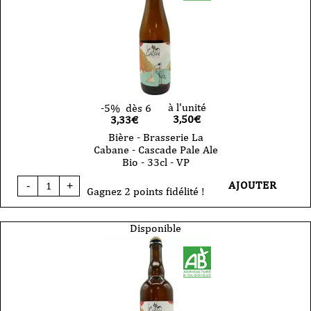
Weissbier
Bio
-
33cl
-
VP
à l'unité
-5%
dès 6
3,50
€
3,33€
Bière - Brasserie La
Cabane - Cascade Pale Ale
Bio - 33cl - VP
quantité
AJOUTER
-
+
de
Gagnez 2 points fidélité !
Bière
-
Brasserie
Disponible
La
Cabane
-
Cascade
Pale
Ale
Bio