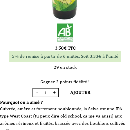
3,50
€
TTC
5% de remise à partir de 6 unités. Soit
3,33
€
à l'unité
29 en stock
Gagnez 2 points fidélité !
AJOUTER
-
+
quantité
de
Bière
Pourquoi on a aimé ?
-
Brasserie
Cuivrée, amère et fortement houblonnée, la Selva est une IPA
La
Cabane
type West Coast (tu peux dire old school, ça me va aussi) aux
-
La
arômes résineux et fruités, brassée avec des houblons cultivés
Selva
IPA