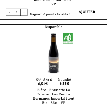
VP
quantité
AJOUTER
-
+
de
Gagnez 2 points fidélité !
Bière
-
Brasserie
Disponible
La
Cabane
-
Saison
de
foudre
2024
Bio
-
33cl
-
VP
à l'unité
-5%
dès 6
6,85
€
6,51€
Bière - Brasserie La
Cabane - Los Cerdos
Hermanos Imperial Stout
Bio - 33cl - VP