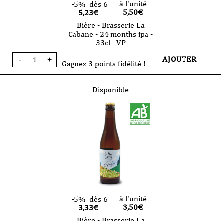
à l'unité
-5%
dès 6
5,50
€
5,23€
Bière - Brasserie La
Cabane - 24 months ipa -
33cl - VP
quantité
AJOUTER
-
+
de
Gagnez 3 points fidélité !
Bière
-
Brasserie
Disponible
La
Cabane
-
24
months
ipa
-
33cl
-
VP
à l'unité
-5%
dès 6
3,50
€
3,33€
Bière - Brasserie La