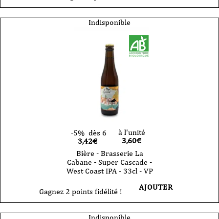
Bière
-
Brasserie
Indisponible
La
Cabane
-
Riverside
Sour
Passion
Ananas
-
33cl
-
VP
à l'unité
-5%
dès 6
3,60
€
3,42€
Bière - Brasserie La
Cabane - Super Cascade -
West Coast IPA - 33cl - VP
AJOUTER
Gagnez 2 points fidélité !
Indisponible