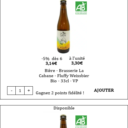
à l'unité
-5%
dès 6
3,30
€
3,14€
Bière - Brasserie La
Cabane - Fluffy Weissbier
Bio - 33cl - VP
quantité
AJOUTER
-
+
de
Gagnez 2 points fidélité !
Bière
-
Brasserie
Disponible
La
Cabane
-
Fluffy