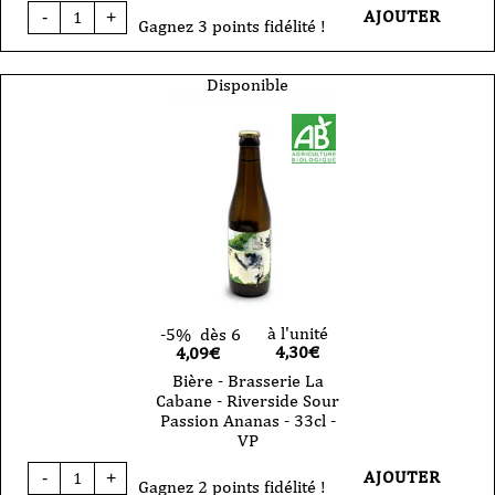
quantité
AJOUTER
-
+
de
Gagnez 3 points fidélité !
Bière
-
Brasserie
Disponible
La
Cabane
-
Los
Cerdos
Hermanos
Imperial
Stout
Bio
-
33cl
-
VP
à l'unité
-5%
dès 6
4,30
€
4,09€
Bière - Brasserie La
Cabane - Riverside Sour
Passion Ananas - 33cl -
VP
quantité
AJOUTER
-
+
de
Gagnez 2 points fidélité !