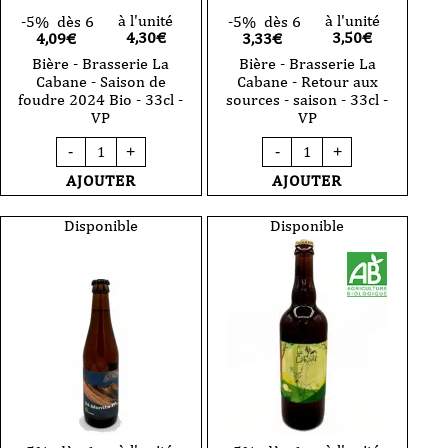
à l'unité
à l'unité
-5%
dès 6
-5%
dès 6
4,30
€
3,50
€
4,09€
3,33€
Bière - Brasserie La
Bière - Brasserie La
Cabane - Saison de
Cabane - Retour aux
foudre 2024 Bio - 33cl -
sources - saison - 33cl -
VP
VP
quantité
quantité
-
+
-
+
de
de
Bière
Bière
AJOUTER
AJOUTER
-
-
Brasserie
Brasserie
La
La
Disponible
Disponible
Cabane
Cabane
-
-
Saison
Retour
de
aux
foudre
sources
2024
-
Bio
saison
-
-
33cl
33cl
-
-
VP
VP