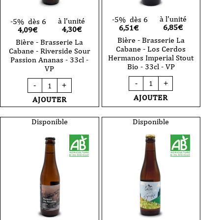
à l'unité
-5%
dès 6
à l'unité
-5%
dès 6
6,85
€
6,51€
4,30
€
4,09€
Bière - Brasserie La
Bière - Brasserie La
Cabane - Los Cerdos
Cabane - Riverside Sour
Hermanos Imperial Stout
Passion Ananas - 33cl -
Bio - 33cl - VP
VP
quantité
quantité
-
+
-
+
de
de
Bière
Bière
AJOUTER
AJOUTER
-
-
Brasserie
Brasserie
La
La
Disponible
Disponible
Cabane
Cabane
-
-
Los
Riverside
Cerdos
Sour
Hermanos
Passion
Imperial
Ananas
Stout
-
Bio
33cl
-
-
33cl
VP
-
VP