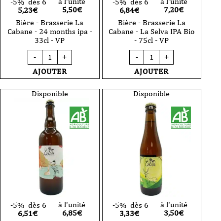
à l'unité
à l'unité
-5%
dès 6
-5%
dès 6
5,50
€
7,20
€
5,23€
6,84€
Bière - Brasserie La
Bière - Brasserie La
Cabane - 24 months ipa -
Cabane - La Selva IPA Bio
33cl - VP
- 75cl - VP
quantité
quantité
-
+
-
+
de
de
Bière
Bière
AJOUTER
AJOUTER
-
-
Brasserie
Brasserie
La
La
Disponible
Disponible
Cabane
Cabane
-
-
24
La
months
Selva
ipa
IPA
-
Bio
33cl
-
-
75cl
VP
-
VP
à l'unité
à l'unité
-5%
dès 6
-5%
dès 6
6,85
€
3,50
€
6,51€
3,33€