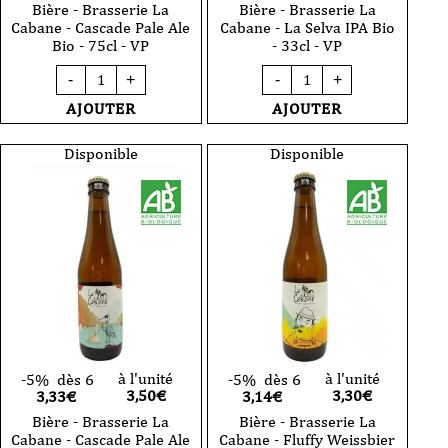
Bière - Brasserie La
Bière - Brasserie La
Cabane - Cascade Pale Ale
Cabane - La Selva IPA Bio
Bio - 75cl - VP
- 33cl - VP
quantité
quantité
-
+
-
+
de
de
Bière
Bière
AJOUTER
AJOUTER
-
-
Brasserie
Brasserie
La
La
Disponible
Disponible
Cabane
Cabane
-
-
Cascade
La
Pale
Selva
Ale
IPA
Bio
Bio
-
-
75cl
33cl
-
-
VP
VP
à l'unité
à l'unité
-5%
dès 6
-5%
dès 6
3,50
€
3,30
€
3,33€
3,14€
Bière - Brasserie La
Bière - Brasserie La
Cabane - Cascade Pale Ale
Cabane - Fluffy Weissbier