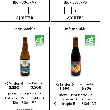
Bio - 33cl - VP
Bio - 33cl - VP
quantité
quantité
-
+
-
+
de
de
Bière
Bière
AJOUTER
AJOUTER
-
-
Brasserie
Brasserie
La
La
Indisponible
Indisponible
Cabane
Cabane
-
-
Cascade
Fluffy
Pale
Weissbier
Ale
Bio
Bio
-
-
33cl
33cl
-
-
VP
VP
à l'unité
-5%
dès 6
à l'unité
-5%
dès 6
3,50
€
3,33€
4,20
€
3,99€
Bière - Brasserie La
Bière - Brasserie La
Cabane - Fario Cold IPA
Cabane - Chronos
Bio - 33cl - VP
Quadruple Bio - 33cl - VP