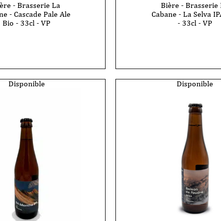
ère - Brasserie La
Bière - Brasserie
e - Cascade Pale Ale
Cabane - La Selva IP
Bio - 33cl - VP
- 33cl - VP
quantité
de
Bière
-
ie
Brasserie
La
Cabane
Disponible
Disponible
-
La
Selva
IPA
Bio
-
33cl
-
VP