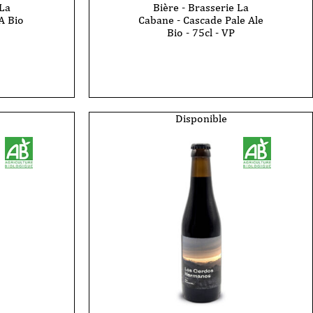
 La
Bière - Brasserie La
A Bio
Cabane - Cascade Pale Ale
Bio - 75cl - VP
quantité
de
Bière
-
Brasserie
La
Cabane
Disponible
-
Cascade
Pale
Ale
Bio
-
75cl
-
VP