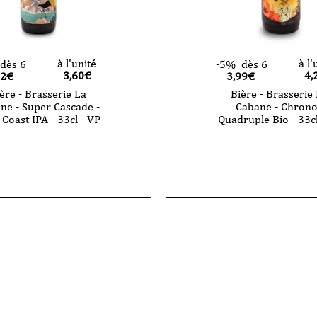
à l'unité
à l'
dès 6
-5%
dès 6
3,60
€
4,
42€
3,99€
ère - Brasserie La
Bière - Brasserie
ne - Super Cascade -
Cabane - Chron
Coast IPA - 33cl - VP
Quadruple Bio - 33cl