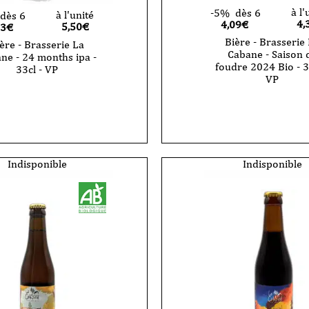
à l'
-5%
dès 6
à l'unité
dès 6
4,
4,09€
5,50
€
23€
Bière - Brasserie
ère - Brasserie La
Cabane - Saison 
ne - 24 months ipa -
foudre 2024 Bio - 3
33cl - VP
VP
quantité
de
Bière
-
ie
Brasserie
La
Cabane
Indisponible
Indisponible
-
Saison
de
foudre
2024
Bio
-
33cl
-
VP