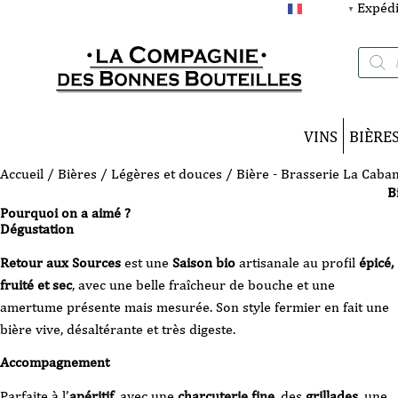
Expédi
FRANÇAIS
▼
Recherc
de
produits
VINS
BIÈRE
Accueil
/
Bières
/
Légères et douces
/ Bière - Brasserie La Caban
B
Pourquoi on a aimé ?
Dégustation
Retour aux Sources
est une
Saison bio
artisanale au profil
épicé,
fruité et sec
, avec une belle fraîcheur de bouche et une
amertume présente mais mesurée. Son style fermier en fait une
bière vive, désaltérante et très digeste.
Accompagnement
Parfaite à l’
apéritif
, avec une
charcuterie fine
, des
grillades
, une