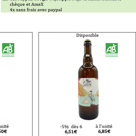
chèque et AmeX
4x sans frais avec paypal
Disponible
unité
à l'unité
-5%
dès 6
50
€
6,85
€
6,51€