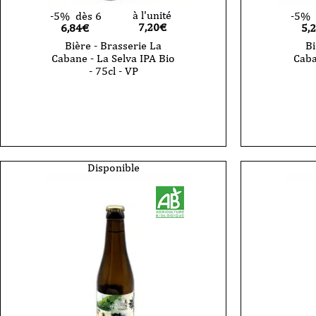
à l'unité
-5%
dès 6
-5%
7,20
€
6,84€
5,
Bière - Brasserie La
Bi
Cabane - La Selva IPA Bio
Caba
- 75cl - VP
quantité
quantité
de
de
Bière
Bière
-
-
Brasserie
Brasser
La
La
Cabane
Cabane
Disponible
-
-
La
24
Selva
months
IPA
ipa
Bio
-
-
33cl
75cl
-
-
VP
VP