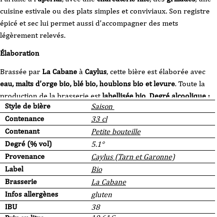
cuisine estivale ou des plats simples et conviviaux. Son registre
épicé et sec lui permet aussi d’accompagner des mets
légèrement relevés.
Élaboration
Brassée par
La Cabane
à
Caylus
, cette bière est élaborée avec
eau, malts d’orge bio, blé bio, houblons bio et levure
. Toute la
production de la brasserie est
labellisée bio
.
Degré alcoolique :
Style de bière
Saison
5,1 % vol.
Disponible en
33 cl
.
Contenance
33 cl
Contenant
Petite bouteille
Degré (% vol)
5.1°
Provenance
Caylus (Tarn et Garonne)
Label
Bio
Brasserie
La Cabane
Infos allergènes
gluten
IBU
38