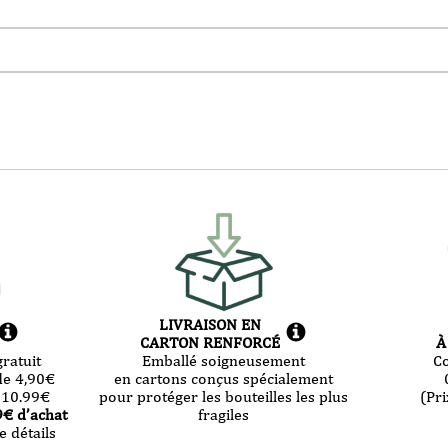
LIVRAISON EN
CARTON RENFORCÉ
À
ratuit
Emballé soigneusement
C
de 4,90
€
en cartons conçus spécialement
 10.99
€
pour protéger les bouteilles les plus
(Pri
9
€ d’achat
fragiles
e détails