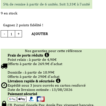
5% de remise à partir de 6 unités. Soit
3,33
€
à l'unité
9 en stock
Gagnez 2 points fidélité !
AJOUTER
-
+
quantité
de
Bière
-
Brasserie
La
Nos garanties pour cette référence
Cabane
-
Frais de ports réduits
Retour
Point relais :
à partir de 4,90
€
aux
sources
Offerts à partir de
269.9
€ d’achat
-
saison
-
Domicile :
à partir de 10.99
€
33cl
Offerts à partir de
290
€ d’achat
-
VP
Livraison rapide & sécurisée
Expédié sous
3
jours ouvrés en carton renforcé
Date de livraison estimée : 13/08/2026
Paiement sécurisé
CB, Paypal, Google Pay, Apple Pay, virement bancaire,