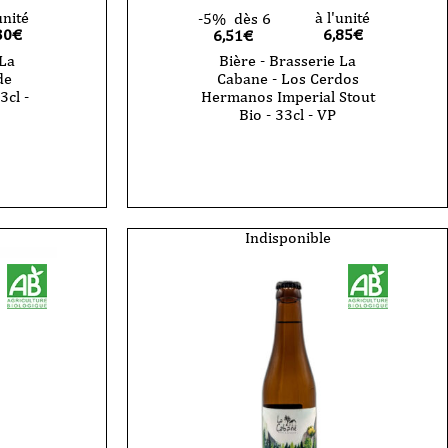
unité
à l'unité
-5%
dès 6
30
€
6,85
€
6,51€
 La
Bière - Brasserie La
de
Cabane - Los Cerdos
3cl -
Hermanos Imperial Stout
Bio - 33cl - VP
quantité
de
Bière
-
Brasserie
La
Cabane
Indisponible
-
Los
Cerdos
Hermanos
Imperial
Stout
Bio
-
33cl
-
VP