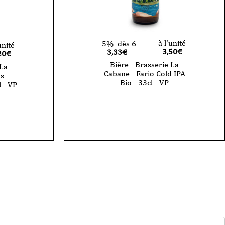
à l'unité
-5%
dès 6
unité
3,50
€
3,33€
20
€
Bière - Brasserie La
 La
Cabane - Fario Cold IPA
os
Bio - 33cl - VP
 - VP