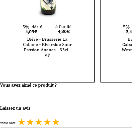
à l'unité
-5%
dès 6
-5%
4,30
€
4,09€
3,
Bière - Brasserie La
Bi
Cabane - Riverside Sour
Caba
Passion Ananas - 33cl -
West 
VP
quantité
de
Bière
-
Brasserie
Vous avez aimé ce produit ?
La
Cabane
-
Riverside
Sour
Laissez un avis
Passion
Ananas
-
★
★
★
★
★
Votre note :
33cl
-