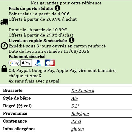
Nos garanties pour cette référence
Frais de ports réduits
Point relais :
à partir de 4,90
€
Offerts à partir de
269.9
€ d’achat
Domicile :
à partir de 10.99
€
Offerts à partir de
290
€ d’achat
Livraison rapide & sécurisée
Expédié sous
3
jours ouvrés en carton renforcé
Date de livraison estimée : 13/08/2026
Paiement sécurisé
CB, Paypal, Google Pay, Apple Pay, virement bancaire,
chèque et AmeX
4x sans frais avec paypal
Brasserie
De Koninck
Style de bière
Ale
Degré (% vol)
5.2°
Provenance
Belgique
Contenance
33 cl
Infos allergènes
gluten