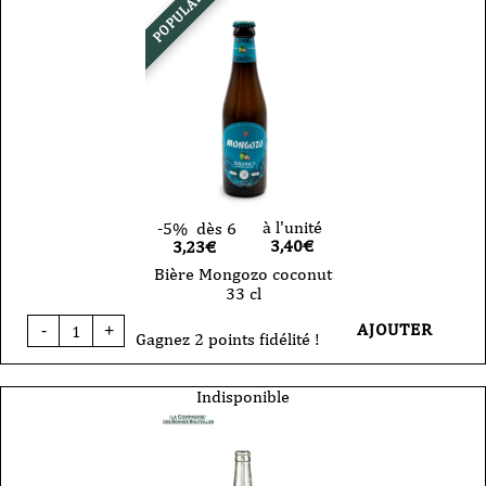
POPULAIRE
33cl
à l'unité
-5%
dès 6
3,40
€
3,23€
Bière Mongozo coconut
33 cl
quantité
AJOUTER
-
+
de
Gagnez 2 points fidélité !
Bière
Mongozo
coconut
Indisponible
33
cl