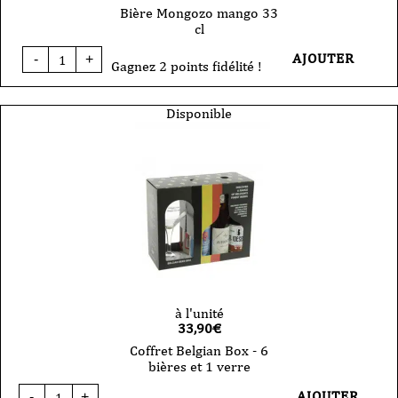
Bière Mongozo mango 33
cl
quantité
AJOUTER
-
+
de
Gagnez 2 points fidélité !
Bière
Mongozo
mango
Disponible
33
cl
à l'unité
33,90
€
Coffret Belgian Box - 6
bières et 1 verre
quantité
AJOUTER
-
+