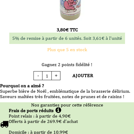
3,80
€
TTC
5% de remise à partir de 6 unités. Soit
3,61
€
à l'unité
Plus que 5 en stock
Gagnez 2 points fidélité !
AJOUTER
-
+
quantité
de
Bière
Pourquoi on a aimé ?
-
Delirium
Superbe bière de Noël , emblématique de la brasserie délirium.
Christmas
Saveurs maltées très fruitées, notes de prunes et de raisins !
-33cl
-
Nos garanties pour cette référence
VP
Frais de ports réduits
Point relais :
à partir de 4,90
€
Offerts à partir de
269.9
€ d’achat
Domicile :
à partir de 10.99
€