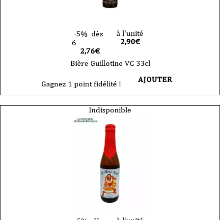
à l'unité
-5%
dès
2,90
€
6
2,76€
Bière Guillotine VC 33cl
AJOUTER
Gagnez 1 point fidélité !
Indisponible