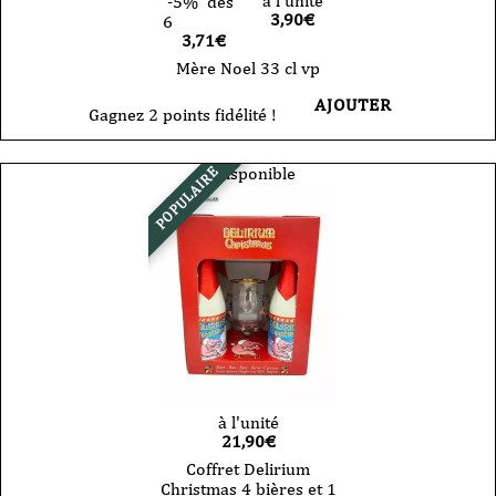
à l'unité
-5%
dès
3,90
€
6
3,71€
Mère Noel 33 cl vp
AJOUTER
Gagnez 2 points fidélité !
Indisponible
POPULAIRE
à l'unité
21,90
€
Coffret Delirium
Christmas 4 bières et 1