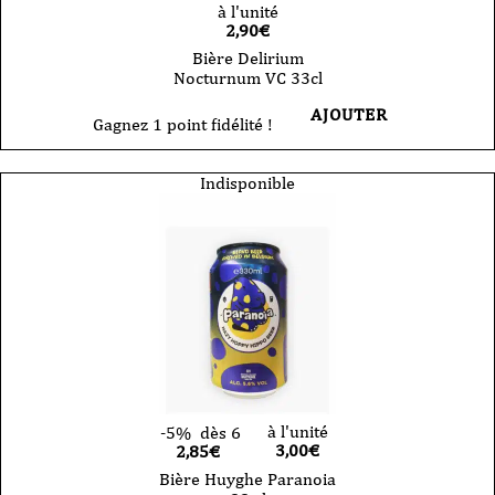
à l'unité
2,90
€
Bière Delirium
Nocturnum VC 33cl
AJOUTER
Gagnez 1 point fidélité !
Indisponible
à l'unité
-5%
dès 6
3,00
€
2,85€
Bière Huyghe Paranoia