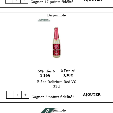
de
Gagnez 17 points fidélité !
Coffret
Belgian
Box
Disponible
-
6
bières
et
1
verre
à l'unité
-5%
dès 6
3,30
€
3,14€
Bière Delirium Red VC
33cl
quantité
AJOUTER
-
+
de
Gagnez 2 points fidélité !
Bière
Delirium
Red
Disponible
VC