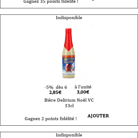
Gagnez 35 points fidélité !
Indisponible
à l'unité
-5%
dès 6
3,00
€
2,85€
Bière Delirium Noël VC
33cl
AJOUTER
Gagnez 2 points fidélité !
Indisponible