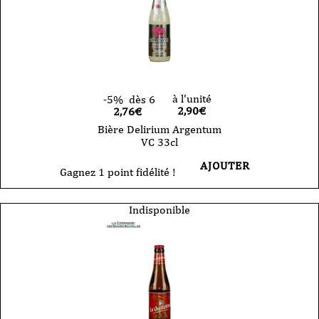
à l'unité
-5%
dès 6
2,90
€
2,76€
Bière Delirium Argentum
VC 33cl
AJOUTER
Gagnez 1 point fidélité !
Indisponible