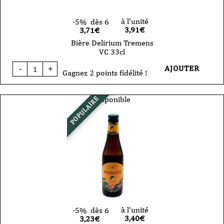
à l'unité
-5%
dès 6
3,91
€
3,71€
Bière Delirium Tremens
VC 33cl
quantité
AJOUTER
-
+
de
Gagnez 2 points fidélité !
Bière
Delirium
Tremens
Disponible
POPULAIRE
VC
33cl
à l'unité
-5%
dès 6
3,40
€
3,23€