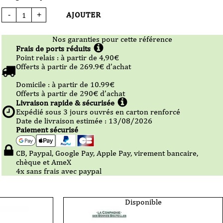
AJOUTER
-
+
quantité
de
Bière
Delirium
Nos garanties pour cette référence
Tremens
VC
Frais de ports réduits
33cl
Point relais :
à partir de 4,90
€
Offerts à partir de
269.9
€ d’achat
Domicile :
à partir de 10.99
€
Offerts à partir de
290
€ d’achat
Livraison rapide & sécurisée
Expédié sous
3
jours ouvrés en carton renforcé
Date de livraison estimée : 13/08/2026
Paiement sécurisé
CB, Paypal, Google Pay, Apple Pay, virement bancaire,
chèque et AmeX
4x sans frais avec paypal
Disponible