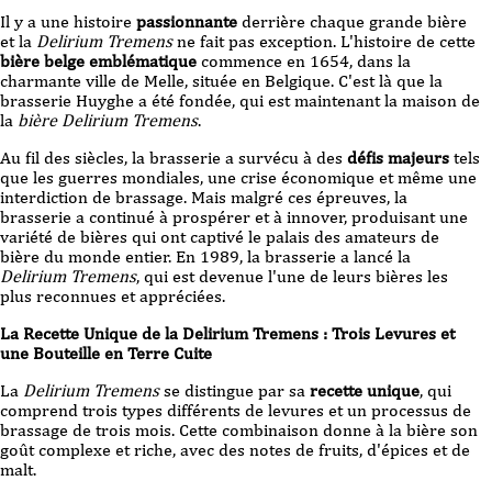
Il y a une histoire
passionnante
derrière chaque grande bière
et la
Delirium Tremens
ne fait pas exception. L'histoire de cette
bière belge emblématique
commence en 1654, dans la
charmante ville de Melle, située en Belgique. C'est là que la
brasserie Huyghe a été fondée, qui est maintenant la maison de
la
bière Delirium Tremens
.
Au fil des siècles, la brasserie a survécu à des
défis majeurs
tels
que les guerres mondiales, une crise économique et même une
interdiction de brassage. Mais malgré ces épreuves, la
brasserie a continué à prospérer et à innover, produisant une
variété de bières qui ont captivé le palais des amateurs de
bière du monde entier. En 1989, la brasserie a lancé la
Delirium Tremens
, qui est devenue l'une de leurs bières les
plus reconnues et appréciées.
La Recette Unique de la Delirium Tremens : Trois Levures et
une Bouteille en Terre Cuite
La
Delirium Tremens
se distingue par sa
recette unique
, qui
comprend trois types différents de levures et un processus de
brassage de trois mois. Cette combinaison donne à la bière son
goût complexe et riche, avec des notes de fruits, d'épices et de
malt.