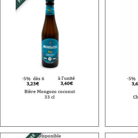
à l'unité
-5%
dès 6
-5%
3,40
€
3,23€
3,
Bière Mongozo coconut
33 cl
Ch
quantité
quantité
de
de
Bière
Bière
Mongozo
-
coconut
Deliriu
33
Christm
cl
-33cl
Disponible