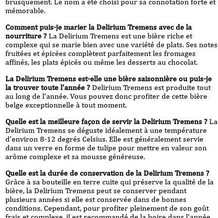
brusquement. Le nom a été choisi pour sa connotation forte et
mémorable.
Comment puis-je marier la Delirium Tremens avec de la
nourriture ?
La Delirium Tremens est une bière riche et
complexe qui se marie bien avec une variété de plats. Ses notes
fruitées et épicées complètent parfaitement les fromages
affinés, les plats épicés ou même les desserts au chocolat.
La Delirium Tremens est-elle une bière saisonnière ou puis-je
la trouver toute l'année ?
Delirium Tremens est produite tout
au long de l'année. Vous pouvez donc profiter de cette bière
belge exceptionnelle à tout moment.
Quelle est la meilleure façon de servir la Delirium Tremens ?
La
Delirium Tremens se déguste idéalement à une température
d'environ 8-12 degrés Celsius. Elle est généralement servie
dans un verre en forme de tulipe pour mettre en valeur son
arôme complexe et sa mousse généreuse.
Quelle est la durée de conservation de la Delirium Tremens ?
Grâce à sa bouteille en terre cuite qui préserve la qualité de la
bière, la Delirium Tremens peut se conserver pendant
plusieurs années si elle est conservée dans de bonnes
conditions. Cependant, pour profiter pleinement de son goût
frais et complexe, il est recommandé de la boire dans l'année