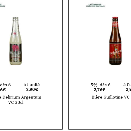
bières
et
1
verre
à l'unité
à l'
dès 6
-5%
dès 6
2,90
€
2,
76€
2,76€
e Delirium Argentum
Bière Guillotine VC
VC 33cl