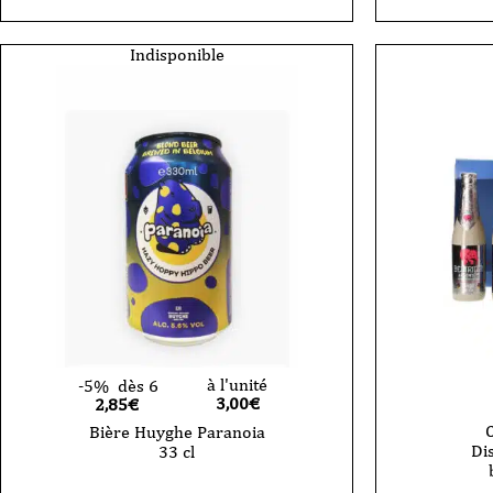
Indisponible
à l'unité
-5%
dès 6
3,00
€
2,85€
C
Bière Huyghe Paranoia
Dis
33 cl