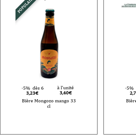
POPULAIRE
-
VP
à l'unité
-5%
dès 6
-5%
3,40
€
3,23€
2,
Bière Mongozo mango 33
Bièr
cl
quantité
de
Bière
Mongozo
mango