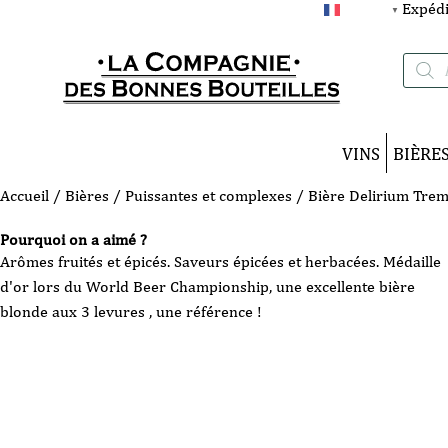
Expédi
FRANÇAIS
▼
Recherc
de
produits
VINS
BIÈRE
Accueil
/
Bières
/
Puissantes et complexes
/ Bière Delirium Trem
Pourquoi on a aimé ?
Arômes fruités et épicés. Saveurs épicées et herbacées. Médaille
d'or lors du World Beer Championship, une excellente bière
blonde aux 3 levures , une référence !