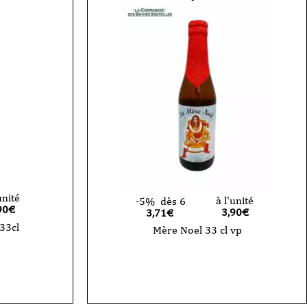
unité
à l'unité
-5%
dès 6
90
€
3,90
€
3,71€
 33cl
Mère Noel 33 cl vp