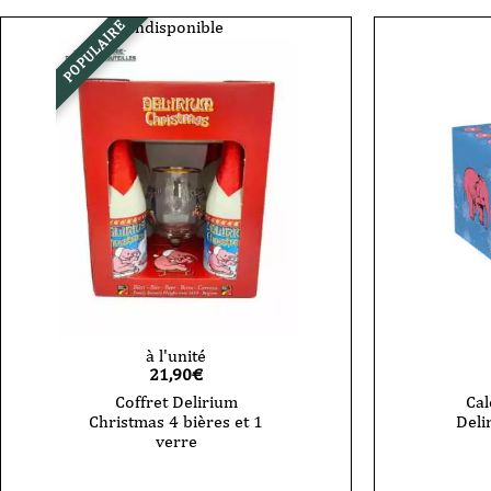
33
cl
Indisponible
POPULAIRE
à l'unité
21,90
€
Coffret Delirium
Cal
Christmas 4 bières et 1
Deli
verre