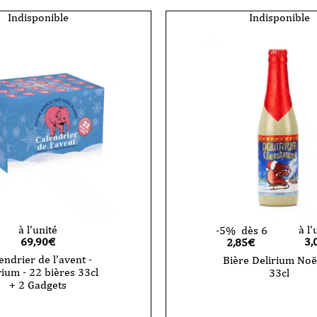
Indisponible
Indisponible
à l'unité
à l'
-5%
dès 6
69,90
€
3,
2,85€
endrier de l'avent -
Bière Delirium Noë
rium - 22 bières 33cl
33cl
+ 2 Gadgets