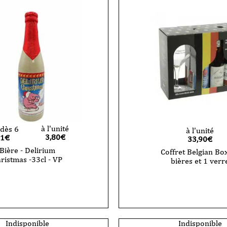
à l'unité
dès 6
à l'unité
3,80
€
61€
33,90
€
Bière - Delirium
Coffret Belgian Box
ristmas -33cl - VP
bières et 1 verr
quantité
de
Coffret
Belgian
m
Box
as
-
6
Indisponible
Indisponible