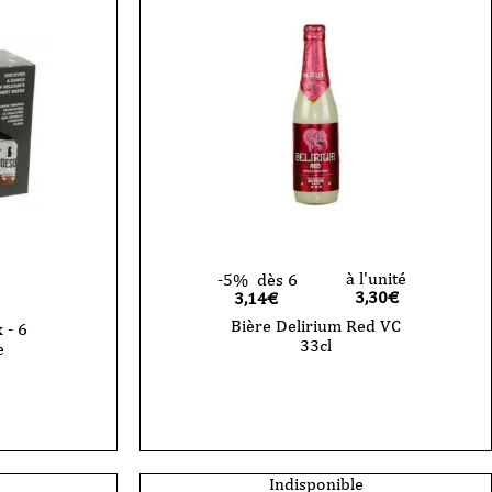
à l'unité
-5%
dès 6
3,30
€
3,14€
Bière Delirium Red VC
 - 6
33cl
e
quantité
de
Bière
Delirium
Red
VC
33cl
Indisponible