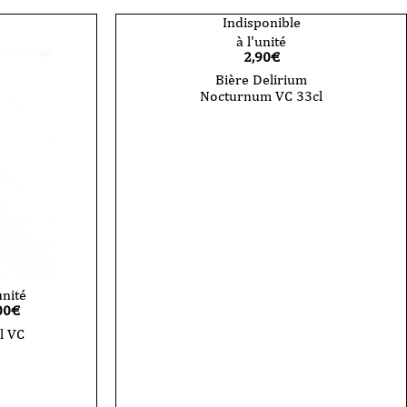
Indisponible
à l'unité
2,90
€
Bière Delirium
Nocturnum VC 33cl
unité
00
€
l VC