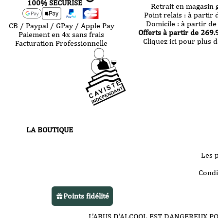
100% SÉCURISÉ
Retrait en magasin g
Point relais :
à partir 
Domicile :
à partir de
CB / Paypal / GPay / Apple Pay
Offerts à partir de
269.
Paiement en 4x sans frais
Cliquez ici pour plus d
Facturation Professionnelle
LA BOUTIQUE
30 route de Castres
81000 Albi
Les 
Votre boutique vous accueille
Condi
du
mardi au samedi
de 10h à 13h
Points fidélité
et de 14h à 22h
L’ABUS D’ALCOOL EST DANGEREUX P