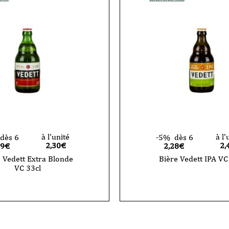
à l'unité
à l'
dès 6
-5%
dès 6
2,30
€
2,
19€
2,28€
 Vedett Extra Blonde
Bière Vedett IPA VC
VC 33cl