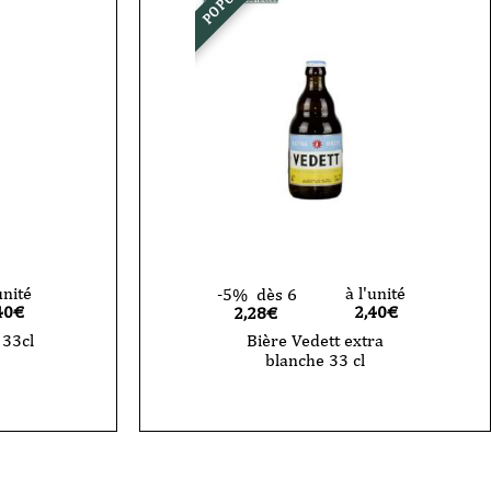
unité
à l'unité
-5%
dès 6
40
€
2,40
€
2,28€
 33cl
Bière Vedett extra
blanche 33 cl