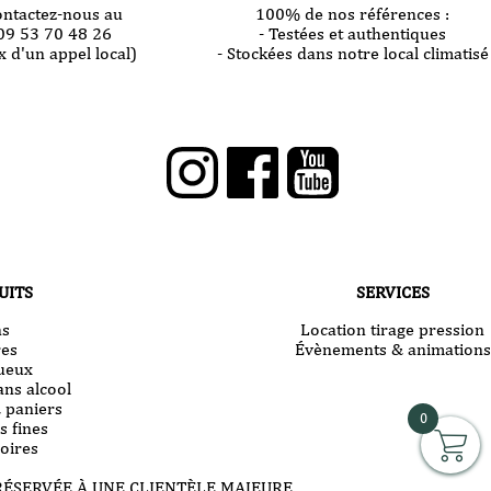
ontactez-nous au
100% de nos références :
09 53 70 48 26
- Testées et authentiques
x d'un appel local)
- Stockées dans notre local climatisé
UITS
SERVICES
ns
Location tirage pression
res
Évènements & animations
tueux
ans alcool
& paniers
0
s fines
oires
RÉSERVÉE À UNE CLIENTÈLE MAJEURE