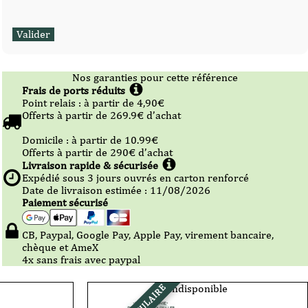
Nos garanties pour cette référence
Frais de ports réduits
Point relais :
à partir de 4,90
€
Offerts à partir de
269.9
€ d’achat
Domicile :
à partir de 10.99
€
Offerts à partir de
290
€ d’achat
Livraison rapide & sécurisée
Expédié sous
3
jours ouvrés en carton renforcé
Date de livraison estimée : 11/08/2026
Paiement sécurisé
CB, Paypal, Google Pay, Apple Pay, virement bancaire,
chèque et AmeX
4x sans frais avec paypal
Indisponible
POPULAIRE