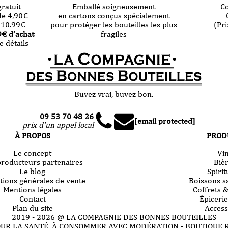
ratuit
Emballé soigneusement
C
de 4,90
€
en cartons conçus spécialement
 10.99
€
pour protéger les bouteilles les plus
(Pri
9
€ d’achat
fragiles
e détails
Buvez vrai, buvez bon.
09 53 70 48 26
[email protected]
prix d'un appel local
À PROPOS
PROD
Le concept
Vi
producteurs partenaires
Biè
Le blog
Spiri
tions générales de vente
Boissons s
Mentions légales
Coffrets 
Contact
Épicerie
Plan du site
Access
2019 -
2026
@ LA COMPAGNIE DES BONNES BOUTEILLES
OUR LA SANTÉ, À CONSOMMER AVEC MODÉRATION - BOUTIQUE 