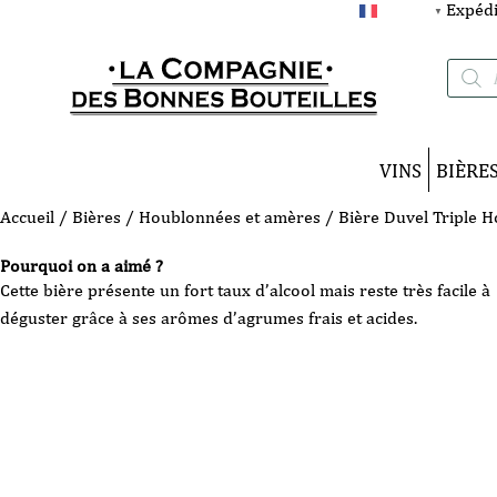
Expédi
FRANÇAIS
▼
Recherc
de
produits
VINS
BIÈRE
Accueil
/
Bières
/
Houblonnées et amères
/ Bière Duvel Triple H
Pourquoi on a aimé ?
Cette bière présente un fort taux d’alcool mais reste très facile à
déguster grâce à ses arômes d’agrumes frais et acides.