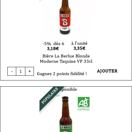
à l'unité
-5%
dès 6
3,35
€
3,18€
Bière La Berlue Blonde
Moderne Taquine VP 33cl
quantité
AJOUTER
-
+
de
Gagnez 2 points fidélité !
Bière
La
Berlue
Disponible
POPULAIRE
Blonde
Moderne
Taquine
VP
33cl