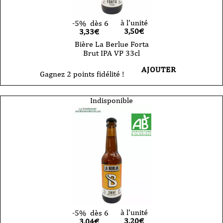
à l'unité
-5%
dès 6
3,50
€
3,33€
Bière La Berlue Forta
Brut IPA VP 33cl
AJOUTER
Gagnez 2 points fidélité !
Indisponible
à l'unité
-5%
dès 6
3,20
€
3,04€