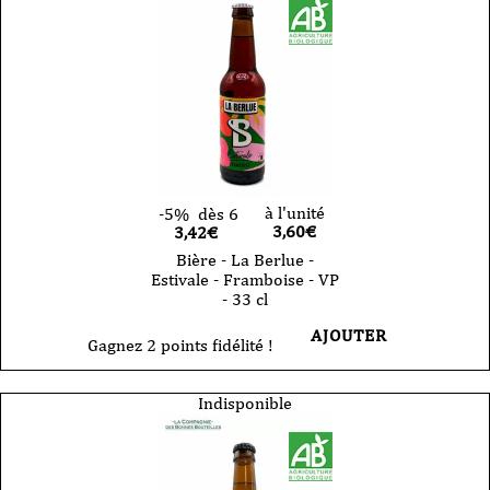
à l'unité
-5%
dès 6
3,60
€
3,42€
Bière - La Berlue -
Estivale - Framboise - VP
- 33 cl
AJOUTER
Gagnez 2 points fidélité !
Indisponible