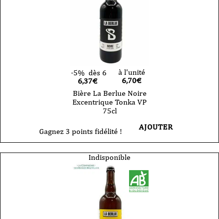
à l'unité
-5%
dès 6
6,70
€
6,37€
Bière La Berlue Noire
Excentrique Tonka VP
75cl
AJOUTER
Gagnez 3 points fidélité !
Indisponible