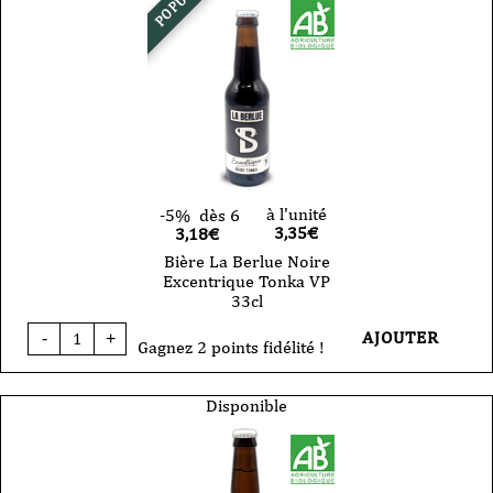
-
Espiègle
-
summer
ipa
-
VP
-
33
cl
à l'unité
-5%
dès 6
3,35
€
3,18€
Bière La Berlue Noire
Excentrique Tonka VP
33cl
quantité
AJOUTER
-
+
de
Gagnez 2 points fidélité !
Bière
La
Berlue
Disponible
Noire
Excentrique
Tonka
VP
33cl