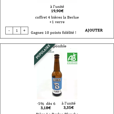
à l'unité
19,90
€
coffret 4 bières la Berlue
+1 verre
quantité
AJOUTER
-
+
de
Gagnez 10 points fidélité !
coffret
4
bières
Disponible
POPULAIRE
la
Berlue
+1
verre
à l'unité
-5%
dès 6
3,35
€
3,18€