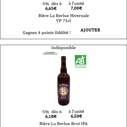
à l'unité
-5%
dès 6
7,00
€
6,65€
Bière La Berlue Hivernale
VP 75cl
AJOUTER
Gagnez 4 points fidélité !
Indisponible
à l'unité
-5%
dès 6
6,50
€
6,18€
Bière La Berlue Brut IPA