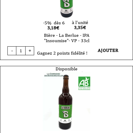
à l'unité
-5%
dès 6
3,35
€
3,18€
Bière - La Berlue - IPA
"Insoumise"- VP - 33cl
quantité
AJOUTER
-
+
de
Gagnez 2 points fidélité !
Bière
-
La
Disponible
Berlue
-
IPA
"Insoumise"-
VP
-
33cl