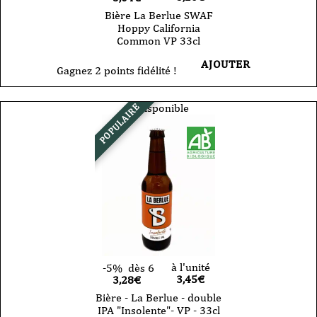
Bière La Berlue SWAF
Hoppy California
Common VP 33cl
AJOUTER
Gagnez 2 points fidélité !
Indisponible
POPULAIRE
à l'unité
-5%
dès 6
3,45
€
3,28€
Bière - La Berlue - double
IPA "Insolente"- VP - 33cl