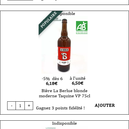
Bière
-
La
Disponible
POPULAIRE
Berlue
-
double
IPA
"Insolente"-
VP
-
75cl
à l'unité
-5%
dès 6
6,50
€
6,18€
Bière La Berlue blonde
moderne Taquine VP 75cl
quantité
AJOUTER
-
+
de
Gagnez 3 points fidélité !
Bière
La
Berlue
Indisponible
blonde