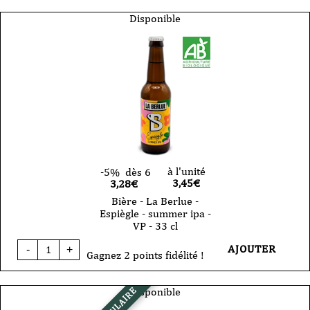
La
Berlue
Disponible
Blanche
désinvolte
VP
75cl
à l'unité
-5%
dès 6
3,45
€
3,28€
Bière - La Berlue -
Espiègle - summer ipa -
VP - 33 cl
quantité
AJOUTER
-
+
de
Gagnez 2 points fidélité !
Bière
-
La
Disponible
POPULAIRE
Berlue