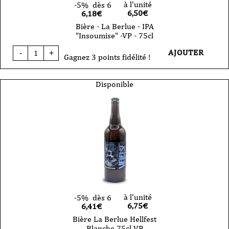
à l'unité
-5%
dès 6
6,50
€
6,18€
Bière - La Berlue - IPA
"Insoumise" -VP - 75cl
quantité
AJOUTER
-
+
de
Gagnez 3 points fidélité !
Bière
-
La
Disponible
Berlue
-
IPA
"Insoumise"
-
VP
-
75cl
à l'unité
-5%
dès 6
6,75
€
6,41€
Bière La Berlue Hellfest
Blanche 75cl VP