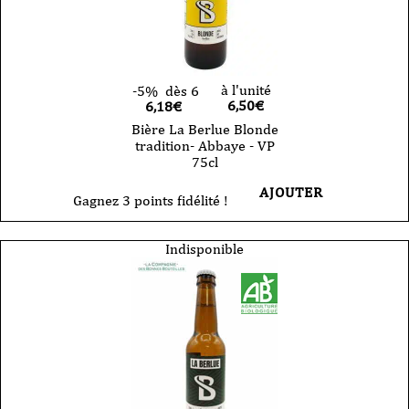
à l'unité
-5%
dès 6
6,50
€
6,18€
Bière La Berlue Blonde
tradition- Abbaye - VP
75cl
AJOUTER
Gagnez 3 points fidélité !
Indisponible