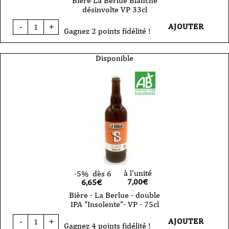
Bière La Berlue Blanche
désinvolte VP 33cl
quantité
AJOUTER
-
+
de
Gagnez 2 points fidélité !
Bière
La
Berlue
Disponible
Blanche
désinvolte
VP
33cl
à l'unité
-5%
dès 6
7,00
€
6,65€
Bière - La Berlue - double
IPA "Insolente"- VP - 75cl
quantité
AJOUTER
-
+
de
Gagnez 4 points fidélité !