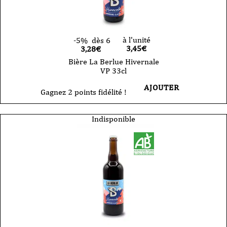
à l'unité
-5%
dès 6
3,45
€
3,28€
Bière La Berlue Hivernale
VP 33cl
AJOUTER
Gagnez 2 points fidélité !
Indisponible