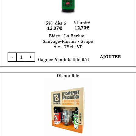
à l'unité
-5%
dès 6
12,70
€
12,07€
Bière - La Berlue -
Sauvage-Raisins - Grape
Ale - 75cl - VP
quantité
AJOUTER
-
+
de
Gagnez 6 points fidélité !
Bière
-
La
Disponible
Berlue
-
Sauvage-
Raisins
-
Grape
Ale
-
75cl
-
VP