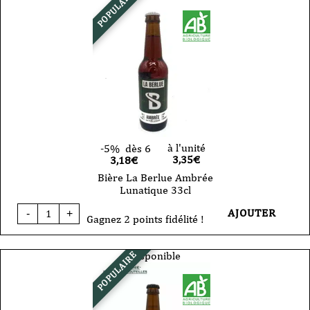
POPULAIRE
à l'unité
-5%
dès 6
3,35
€
3,18€
Bière La Berlue Ambrée
Lunatique 33cl
quantité
AJOUTER
-
+
de
Gagnez 2 points fidélité !
Bière
La
Berlue
Disponible
POPULAIRE
Ambrée
Lunatique
33cl