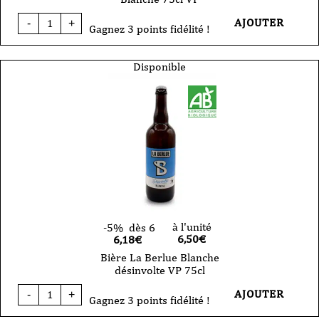
quantité
AJOUTER
-
+
de
Gagnez 3 points fidélité !
Bière
La
Berlue
Disponible
Hellfest
Blanche
75cl
VP
à l'unité
-5%
dès 6
6,50
€
6,18€
Bière La Berlue Blanche
désinvolte VP 75cl
quantité
AJOUTER
-
+
de
Gagnez 3 points fidélité !
Bière