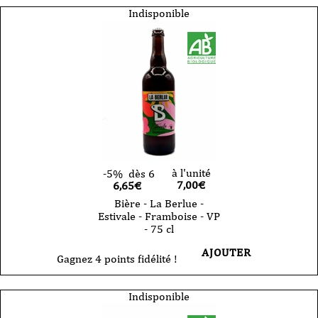
Indisponible
à l'unité
-5%
dès 6
7,00
€
6,65€
Bière - La Berlue -
Estivale - Framboise - VP
- 75 cl
AJOUTER
Gagnez 4 points fidélité !
Indisponible