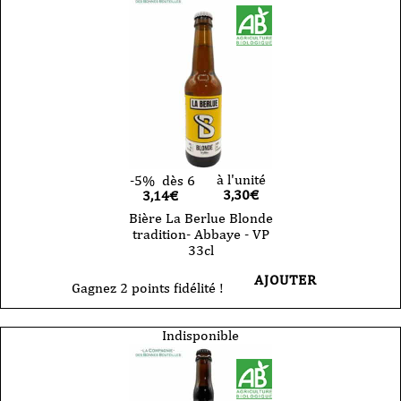
moderne
Taquine
VP
75cl
à l'unité
-5%
dès 6
3,30
€
3,14€
Bière La Berlue Blonde
tradition- Abbaye - VP
33cl
AJOUTER
Gagnez 2 points fidélité !
Indisponible