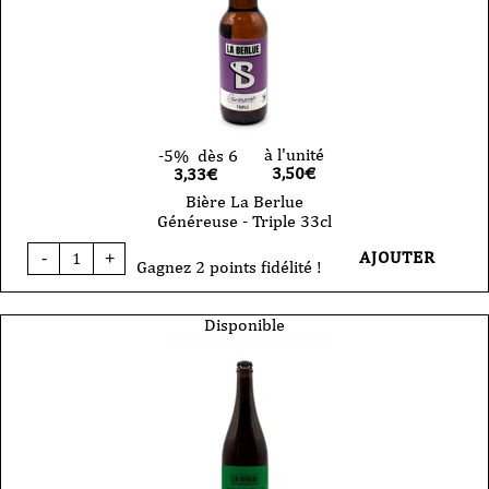
à l'unité
-5%
dès 6
3,50
€
3,33€
Bière La Berlue
Généreuse - Triple 33cl
quantité
AJOUTER
-
+
de
Gagnez 2 points fidélité !
Bière
La
Berlue
Disponible
Généreuse
-
Triple
33cl