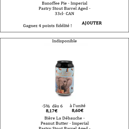
Banoffee Pie - Imperial
Pastry Stout Barrel Aged -
33cl- CAN
AJOUTER
Gagnez 4 points fidélité !
Indisponible
à l'unité
-5%
dès 6
8,60
€
8,17€
Bière La Débauche -
Peanut Butter - Imperial
Pastry Stout Barrel Aged -