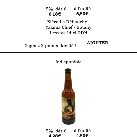
à l'unité
-5%
dès 6
6,50
€
6,18€
Bière La Débauche -
Yakima Chief - Botany
Lesson 44 cl DDH
AJOUTER
Gagnez 3 points fidélité !
Indisponible
à l'unité
-5%
dès 6
4,50
€
4,28€