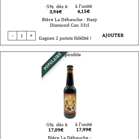
à l'unité
-5%
dès 6
4,15
€
3,94€
Bière La Débauche - Hazy
Diamond Can 33cl
quantité
AJOUTER
-
+
de
Gagnez 2 points fidélité !
Bière
La
Débauche
Disponible
POPULAIRE
-
Hazy
Diamond
Can
33cl
à l'unité
-5%
dès 6
17,99
€
17,09€
Bière La Débauche -