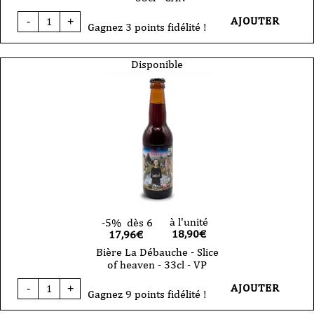
quantité
AJOUTER
-
+
de
Gagnez 3 points fidélité !
Bière
La
Débauche
Disponible
-
Big
Boy
-
Chili
Imperial
Stout
-
33cl
-
CAN
à l'unité
-5%
dès 6
18,90
€
17,96€
Bière La Débauche - Slice
of heaven - 33cl - VP
quantité
AJOUTER
-
+
de
Gagnez 9 points fidélité !
Bière