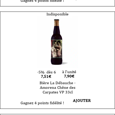
Gagnez 4 points fidélité !
Indisponible
à l'unité
-5%
dès 6
7,90
€
7,51€
Bière La Débauche -
Amorena Chêne des
Carpates VP 33cl
AJOUTER
Gagnez 4 points fidélité !