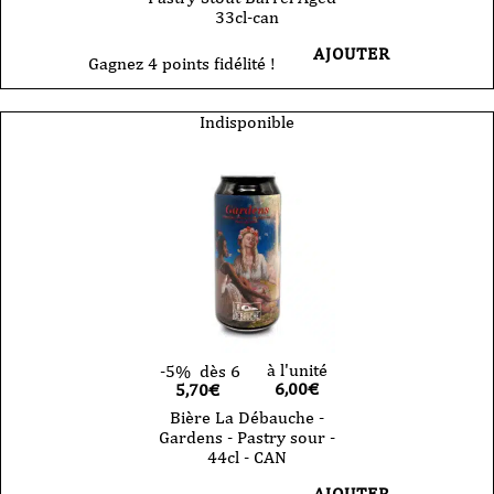
33cl-can
AJOUTER
Gagnez 4 points fidélité !
Indisponible
à l'unité
-5%
dès 6
6,00
€
5,70€
Bière La Débauche -
Gardens - Pastry sour -
44cl - CAN
AJOUTER