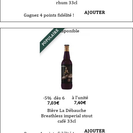
rhum 33cl
AJOUTER
Gagnez 4 points fidélité !
Indisponible
POPULAIRE
à l'unité
-5%
dès 6
7,40
€
7,03€
Bière La Débauche
Breathless imperial stout
café 33cl
AJOUTER