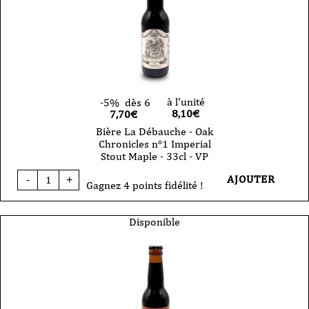
Cognac,
Peated
Whisky
-
33cl
VP
à l'unité
-5%
dès 6
8,10
€
7,70€
Bière La Débauche - Oak
Chronicles n°1 Imperial
Stout Maple - 33cl - VP
quantité
AJOUTER
-
+
de
Gagnez 4 points fidélité !
Bière
La
Débauche
Disponible
-
Oak
Chronicles
n°1
Imperial
Stout
Maple
-