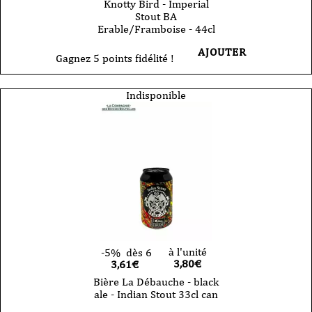
Knotty Bird - Imperial
Stout BA
Erable/Framboise - 44cl
AJOUTER
Gagnez 5 points fidélité !
Indisponible
à l'unité
-5%
dès 6
3,80
€
3,61€
Bière La Débauche - black
ale - Indian Stout 33cl can