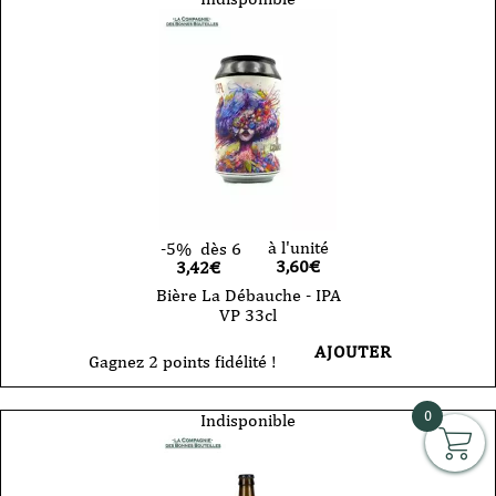
à l'unité
-5%
dès 6
3,60
€
3,42€
Bière La Débauche - IPA
VP 33cl
AJOUTER
Gagnez 2 points fidélité !
0
Indisponible