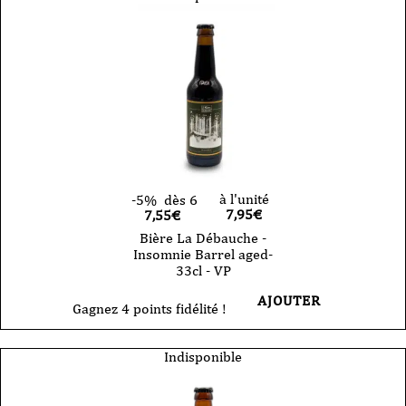
à l'unité
-5%
dès 6
7,95
€
7,55€
Bière La Débauche -
Insomnie Barrel aged-
33cl - VP
AJOUTER
Gagnez 4 points fidélité !
Indisponible