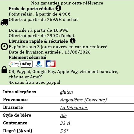
Nos garanties pour cette référence
Frais de ports réduits
Point relais :
à partir de 4,90
€
Offerts à partir de
269.9
€ d’achat
Domicile :
à partir de 10.99
€
Offerts à partir de
290
€ d’achat
Livraison rapide & sécurisée
Expédié sous
3
jours ouvrés en carton renforcé
Date de livraison estimée : 13/08/2026
Paiement sécurisé
CB, Paypal, Google Pay, Apple Pay, virement bancaire,
chèque et AmeX
4x sans frais avec paypal
Infos allergènes
gluten
Provenance
Angoulême (Charente)
Brasserie
La Débauche
Style de bière
Ale
Contenance
33 cl
Degré (% vol)
5.5°