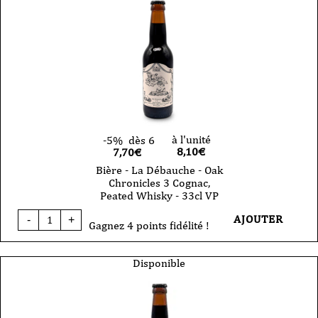
Sacred
Heart
Xl
-
Imperial
Stout
-
Eisbock
-
VP
33cl
à l'unité
-5%
dès 6
8,10
€
7,70€
Bière - La Débauche - Oak
Chronicles 3 Cognac,
Peated Whisky - 33cl VP
quantité
AJOUTER
-
+
de
Gagnez 4 points fidélité !
Bière
-
La
Disponible
Débauche
-
Oak
Chronicles
3