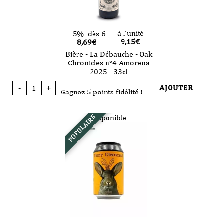
à l'unité
-5%
dès 6
9,15
€
8,69€
Bière - La Débauche - Oak
Chronicles n°4 Amorena
2025 - 33cl
quantité
AJOUTER
-
+
de
Gagnez 5 points fidélité !
Bière
-
La
Disponible
POPULAIRE
Débauche
-
Oak
Chronicles
n°4
Amorena
2025
-
33cl