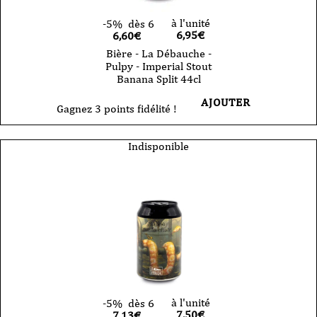
à l'unité
-5%
dès 6
6,95
€
6,60€
Bière - La Débauche -
Pulpy - Imperial Stout
Banana Split 44cl
AJOUTER
Gagnez 3 points fidélité !
Indisponible
à l'unité
-5%
dès 6
7,50
€
7,13€