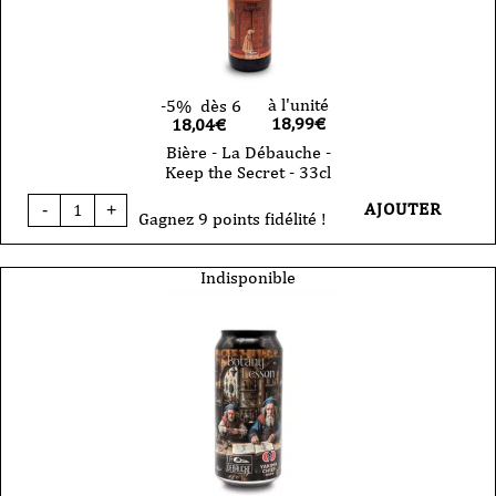
33cl
-
VP
à l'unité
-5%
dès 6
18,99
€
18,04€
Bière - La Débauche -
Keep the Secret - 33cl
quantité
AJOUTER
-
+
de
Gagnez 9 points fidélité !
Bière
-
La
Indisponible
Débauche
-
Keep
the
Secret
-
33cl