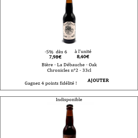
à l'unité
-5%
dès 6
8,40
€
7,98€
Bière - La Débauche - Oak
Chronicles n°2 - 33cl
AJOUTER
Gagnez 4 points fidélité !
Indisponible