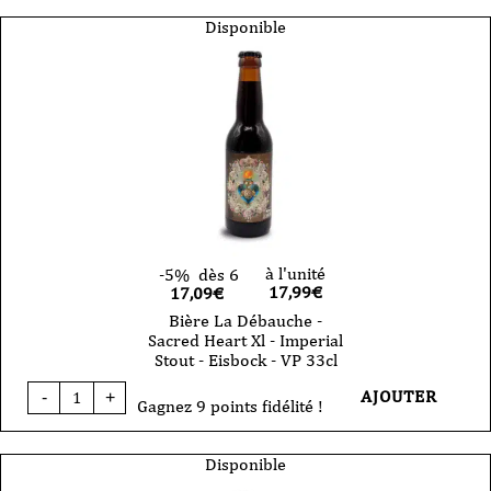
La
Débauche
Disponible
-
Slice
of
heaven
-
33cl
-
VP
à l'unité
-5%
dès 6
17,99
€
17,09€
Bière La Débauche -
Sacred Heart Xl - Imperial
Stout - Eisbock - VP 33cl
quantité
AJOUTER
-
+
de
Gagnez 9 points fidélité !
Bière
La
Débauche
Disponible
-