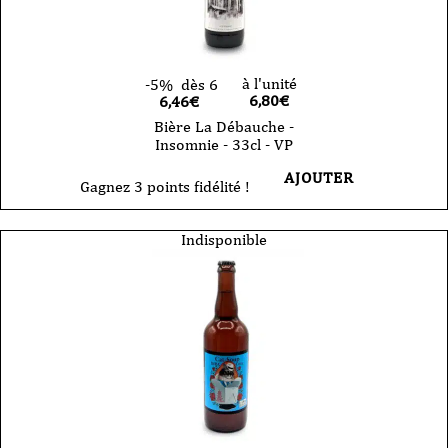
à l'unité
-5%
dès 6
6,80
€
6,46€
Bière La Débauche -
Insomnie - 33cl - VP
AJOUTER
Gagnez 3 points fidélité !
Indisponible