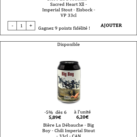
Sacred Heart Xll -
Imperial Stout - Eisbock -
VP 33cl
quantité
AJOUTER
-
+
de
Gagnez 9 points fidélité !
Bière
La
Débauche
Disponible
-
Sacred
Heart
Xll
-
Imperial
Stout
-
Eisbock
-
VP
33cl
à l'unité
-5%
dès 6
6,20
€
5,89€
Bière La Débauche - Big
Boy - Chili Imperial Stout
- 33cl - CAN