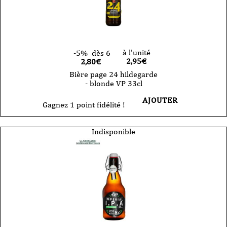
à l'unité
-5%
dès 6
2,95
€
2,80€
Bière page 24 hildegarde
- blonde VP 33cl
AJOUTER
Gagnez 1 point fidélité !
Indisponible