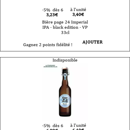
à l'unité
-5%
dès 6
3,40
€
3,23€
Bière page 24 Imperial
IPA - black edition - VP
33cl
AJOUTER
Gagnez 2 points fidélité !
Indisponible
à l'unité
-5%
dès 6