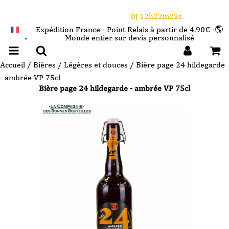
⌛Ce Week-end : 10€ de remise dès 150€ d'achat
avec le code CANICULE
0j 12h22m22s
Expédition France - Point Relais à partir de 4.90€ -🌎
Monde entier sur devis personnalisé
FRANÇAIS
▼
Accueil
/
Bières
/
Légères et douces
/ Bière page 24 hildegarde
- ambrée VP 75cl
Bière page 24 hildegarde - ambrée VP 75cl