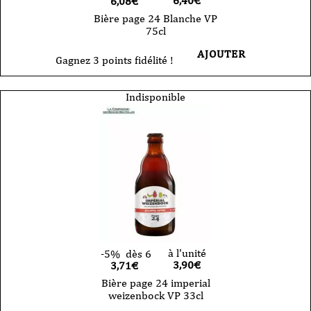
6,40
€
6,08€
Bière page 24 Blanche VP
75cl
AJOUTER
Gagnez 3 points fidélité !
Indisponible
à l'unité
-5%
dès 6
3,90
€
3,71€
Bière page 24 imperial
weizenbock VP 33cl