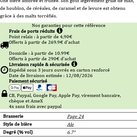
Une bière ambrée et fruitée. Son goût légèrement grillé de malt,
de houblon, de céréales, de caramel et de levure est obtenu
grâce à des malts torréfiés.
Nos garanties pour cette référence
Frais de ports réduits
Point relais :
à partir de 4,90
€
Offerts à partir de
269.9
€ d’achat
Domicile :
à partir de 10.99
€
Offerts à partir de
290
€ d’achat
Livraison rapide & sécurisée
Expédié sous
3
jours ouvrés en carton renforcé
Date de livraison estimée : 12/08/2026
Paiement sécurisé
CB, Paypal, Google Pay, Apple Pay, virement bancaire,
chèque et AmeX
4x sans frais avec paypal
Brasserie
Page 24
Style de bière
Ale
Degré (% vol)
6.7°