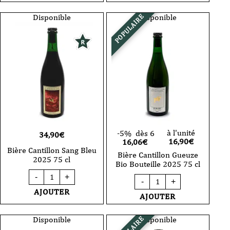
Saint-
Kriek
Gilloise
Bio
Disponible
Disponible
POPULAIRE
-
2025
2025
75
-
cl
75
cl
à l'unité
-5%
dès 6
34,90
€
16,90
€
16,06€
Bière Cantillon Sang Bleu
Bière Cantillon Gueuze
2025 75 cl
Bio Bouteille 2025 75 cl
quantité
-
+
quantité
de
-
+
de
Bière
AJOUTER
Bière
AJOUTER
Cantillon
Cantillon
Sang
Gueuze
Bleu
Bio
Disponible
Disponible
2025
Bouteille