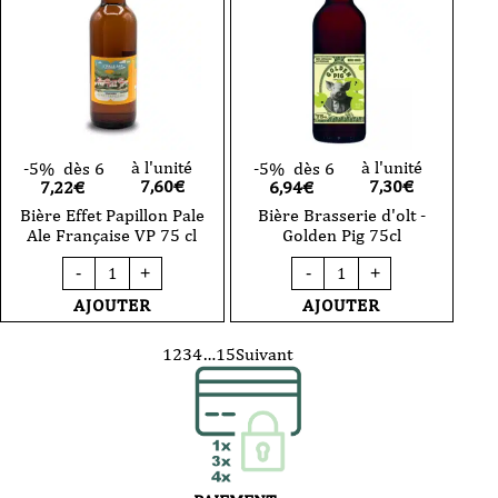
à l'unité
à l'unité
-5%
dès 6
-5%
dès 6
7,60
€
7,30
€
7,22€
6,94€
Bière Effet Papillon Pale
Bière Brasserie d'olt -
Ale Française VP 75 cl
Golden Pig 75cl
quantité
quantité
-
+
-
+
de
de
Bière
Bière
AJOUTER
AJOUTER
Effet
Brasserie
Papillon
d'olt
Pale
-
1
2
3
4
…
15
Suivant
Ale
Golden
Française
Pig
VP
75cl
75
cl