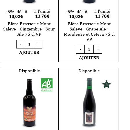
à l'unité
à l'unité
-5%
dès 6
-5%
dès 6
13,70
€
13,70
€
13,02€
13,02€
Bière Brasserie Mont
Bière Brasserie Mont
Saleve - Gingembre - Sour
Saleve - Grape Ale -
Ale 75 cl VP
Mondeuse et Cetera 75 cl
VP
quantité
-
+
de
quantité
-
+
Bière
de
AJOUTER
Brasserie
Bière
AJOUTER
Mont
Brasserie
Saleve
Mont
-
Saleve
Disponible
Disponible
Gingembre
-
-
Grape
Sour
Ale
Ale
-
75
Mondeuse
cl
et
VP
Cetera
75
cl
VP