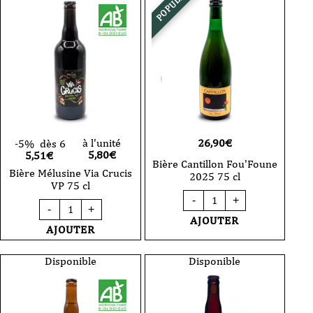
POPULAIRE
75
2025
cl
75
cl
26,90
€
à l'unité
-5%
dès 6
5,80
€
5,51€
Bière Cantillon Fou'Foune
Bière Mélusine Via Crucis
2025 75 cl
VP 75 cl
quantité
-
+
quantité
de
-
+
de
Bière
AJOUTER
Bière
Cantillon
AJOUTER
Mélusine
Fou'Foune
Via
2025
Crucis
Disponible
Disponible
75
VP
cl
75
cl