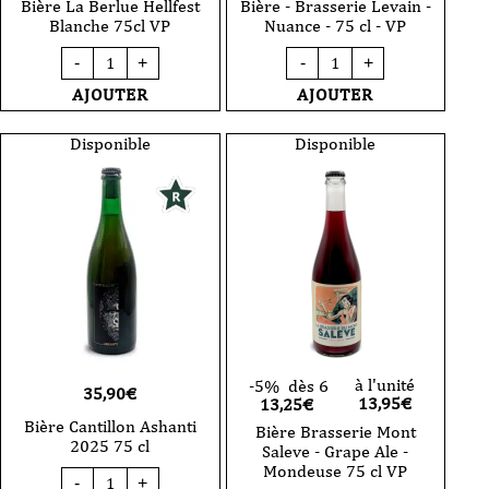
Bière La Berlue Hellfest
Bière - Brasserie Levain -
Blanche 75cl VP
Nuance - 75 cl - VP
quantité
quantité
-
+
-
+
de
de
Bière
Bière
AJOUTER
AJOUTER
La
-
Berlue
Brasserie
Hellfest
Levain
Disponible
Disponible
Blanche
-
75cl
Nuance
VP
-
75
cl
-
VP
à l'unité
-5%
dès 6
35,90
€
13,95
€
13,25€
Bière Cantillon Ashanti
Bière Brasserie Mont
2025 75 cl
Saleve - Grape Ale -
Mondeuse 75 cl VP
quantité
-
+