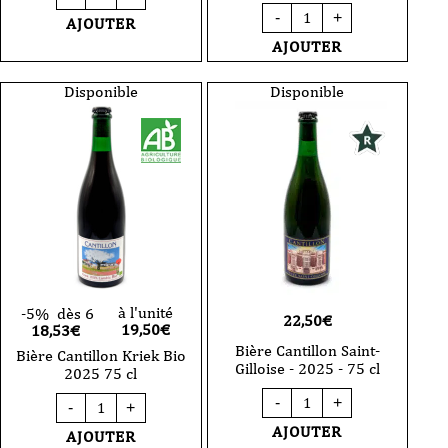
de
quantité
-
+
Bière
AJOUTER
de
Cantillon
Bière
AJOUTER
Ashanti
Brasserie
2025
Mont
75
Saleve
Disponible
Disponible
cl
-
Grape
Ale
-
Mondeuse
75
cl
VP
à l'unité
-5%
dès 6
22,50
€
19,50
€
18,53€
Bière Cantillon Saint-
Bière Cantillon Kriek Bio
Gilloise - 2025 - 75 cl
2025 75 cl
quantité
quantité
-
+
-
+
de
de
Bière
Bière
AJOUTER
AJOUTER
Cantillon
Cantillon