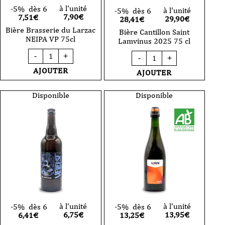
à l'unité
-5%
dès 6
à l'unité
-5%
dès 6
7,90
€
7,51€
29,90
€
28,41€
Bière Brasserie du Larzac
Bière Cantillon Saint
NEIPA VP 75cl
Lamvinus 2025 75 cl
quantité
quantité
-
+
-
+
de
de
Bière
Bière
AJOUTER
AJOUTER
Brasserie
Cantillon
du
Saint
Larzac
Lamvinus
Disponible
Disponible
NEIPA
2025
VP
75
75cl
cl
à l'unité
à l'unité
-5%
dès 6
-5%
dès 6
6,75
€
13,95
€
6,41€
13,25€