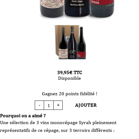
39,95
€
TTC
Disponible
Gagnez 20 points fidélité !
AJOUTER
-
+
quantité
de
Coffret
Pourquoi on a aimé ?
Vin
-
Une sélection de 3 vins monocépage Syrah pleinement
Monocepage
SYRAH
représentatifs de ce cépage, sur 3 terroirs différents :
-
3
bouteilles