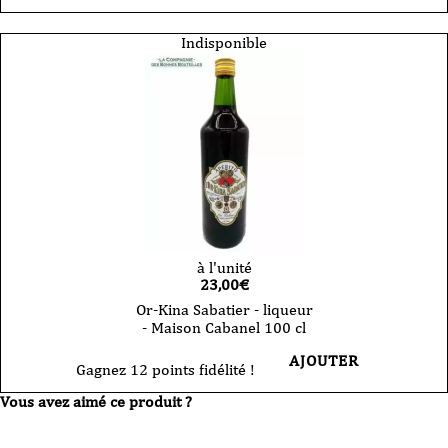
Crème
d'orange
-
Indisponible
Maison
Cabanel
70
cl
à l'unité
23,00
€
Or-Kina Sabatier - liqueur
- Maison Cabanel 100 cl
AJOUTER
Gagnez 12 points fidélité !
Vous avez aimé ce produit ?