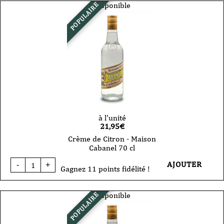
Mandarine
Disponible
POPULAIRE
-
Maison
Cabanel
70
cl
à l'unité
21,95
€
Crème de Citron - Maison
Cabanel 70 cl
quantité
AJOUTER
-
+
de
Gagnez 11 points fidélité !
Crème
de
Citron
Disponible
POPULAIRE
-
Maison
Cabanel