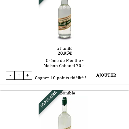
70
cl
à l'unité
20,95
€
Crème de Menthe -
Maison Cabanel 70 cl
quantité
AJOUTER
-
+
de
Gagnez 10 points fidélité !
Crème
de
Menthe
Disponible
POPULAIRE
-
Maison
Cabanel
70
cl