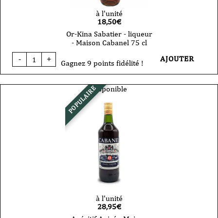
à l'unité
18,50
€
Or-Kina Sabatier - liqueur
- Maison Cabanel 75 cl
quantité
AJOUTER
-
+
de
Gagnez 9 points fidélité !
Or-
Kina
Sabatier
Disponible
POPULAIRE
-
liqueur
-
Maison
Cabanel
75
cl
à l'unité
28,95
€