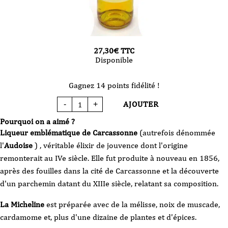
27,30
€
TTC
Disponible
Gagnez 14 points fidélité !
AJOUTER
-
+
quantité
de
Micheline
Pourquoi on a aimé ?
-
jaune
Liqueur emblématique de Carcassonne
(autrefois dénommée
-
liqueur
l'
Audoise
) , véritable
élixir de jouvence dont l'origine
-
Maison
remonterait au IVe siècle. Elle fut produite à nouveau en 1856,
Cabanel
70
après des fouilles dans la cité de Carcassonne et la découverte
cl
d'un parchemin datant du XIIIe siècle, relatant sa composition.
La Micheline
est préparée avec de la mélisse, noix de muscade,
cardamome et, plus d'une dizaine de plantes et d'épices.