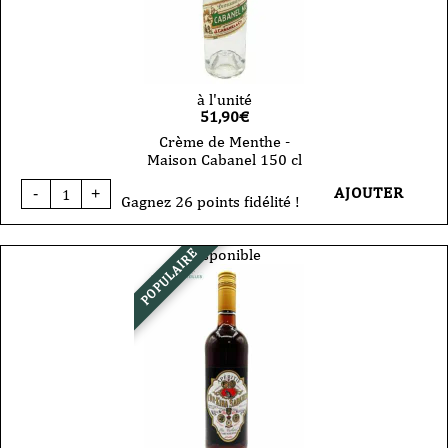
à l'unité
51,90
€
Crème de Menthe -
Maison Cabanel 150 cl
quantité
AJOUTER
-
+
de
Gagnez 26 points fidélité !
Crème
de
Menthe
Disponible
POPULAIRE
-
Maison
Cabanel
150
cl