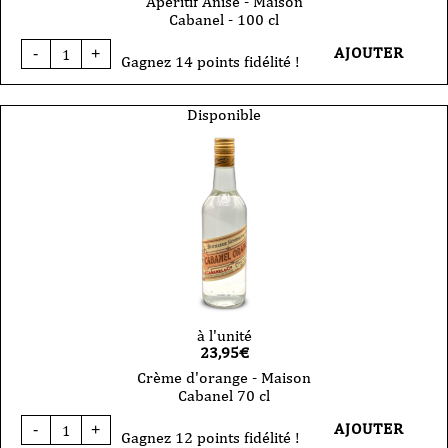
Apéritif Anisé - Maison
Cabanel - 100 cl
quantité
AJOUTER
-
+
de
Gagnez 14 points fidélité !
Apéritif
Anisé
-
Disponible
Maison
Cabanel
-
100
cl
à l'unité
23,95
€
Crème d'orange - Maison
Cabanel 70 cl
quantité
AJOUTER
-
+
de
Gagnez 12 points fidélité !