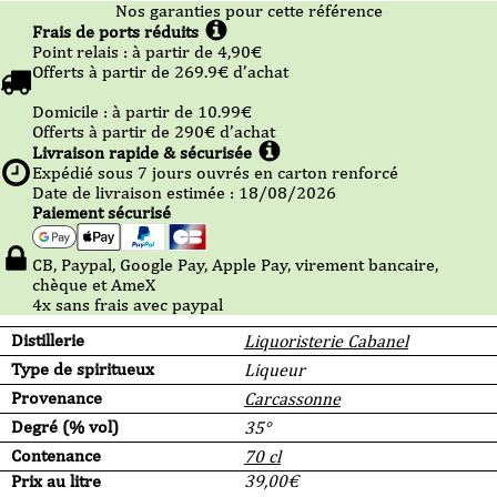
Nos garanties pour cette référence
Frais de ports réduits
Point relais :
à partir de 4,90
€
Offerts à partir de
269.9
€ d’achat
Domicile :
à partir de 10.99
€
Offerts à partir de
290
€ d’achat
Livraison rapide & sécurisée
Expédié sous
7
jours ouvrés en carton renforcé
Date de livraison estimée : 18/08/2026
Paiement sécurisé
CB, Paypal, Google Pay, Apple Pay, virement bancaire,
chèque et AmeX
4x sans frais avec paypal
Distillerie
Liquoristerie Cabanel
Type de spiritueux
Liqueur
Provenance
Carcassonne
Degré (% vol)
35°
Contenance
70 cl
Prix au litre
39,00
€