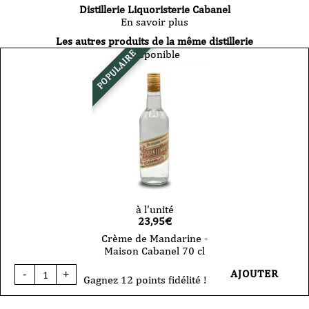
Distillerie Liquoristerie Cabanel
En savoir plus
Les autres produits de la même distillerie
Disponible
POPULAIRE
à l'unité
23,95
€
Crème de Mandarine -
Maison Cabanel 70 cl
quantité
AJOUTER
-
+
de
Gagnez 12 points fidélité !
Crème
de