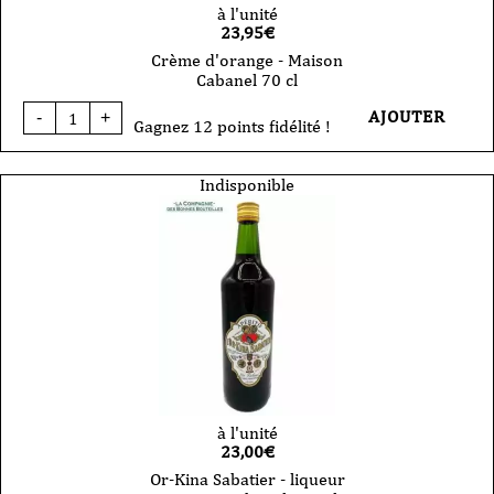
à l'unité
23,95
€
Crème d'orange - Maison
Cabanel 70 cl
quantité
AJOUTER
-
+
de
Gagnez 12 points fidélité !
Crème
d'orange
-
Indisponible
Maison
Cabanel
70
cl
à l'unité
23,00
€
Or-Kina Sabatier - liqueur