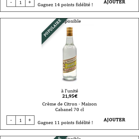
AJOUTER
-
+
de
Gagnez 14 points fidélité !
Micheline
-
jaune
Disponible
POPULAIRE
-
liqueur
-
Maison
Cabanel
70
cl
à l'unité
21,95
€
Crème de Citron - Maison
Cabanel 70 cl
quantité
AJOUTER
-
+
de
Gagnez 11 points fidélité !
Crème
de
Citron
Disponible