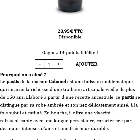
28,95
€
TTC
Disponible
Gagnez 14 points fidélité !
AJOUTER
-
+
quantité
de
Apéritif
Pourquoi on a aimé ?
Anisé
-
Le
pastis
de la maison
Cabanel
est une boisson emblématique
Maison
Cabanel
qui incarne la richesse d'une tradition artisanale vieille de plus
-
100
de 150 ans. Élaboré à partir d'une recette ancestrale, ce
pastis
se
cl
distingue par sa robe ambrée et son nez délicatement anisé, à la
fois subtil et raffiné. En bouche, il offre une vivacité
rafraîchissante avec une longue persistance, caractérisée par
des notes intenses d'anis et une fraîcheur durable.