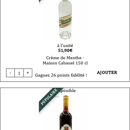
cl
à l'unité
51,90
€
Crème de Menthe -
Maison Cabanel 150 cl
quantité
AJOUTER
-
+
de
Gagnez 26 points fidélité !
Crème
de
Menthe
Disponible
POPULAIRE
-
Maison
Cabanel
150
cl