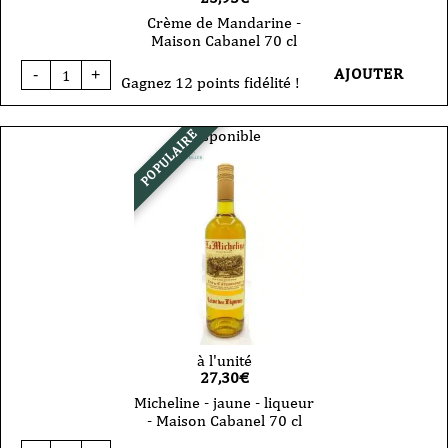
Crème de Mandarine -
Maison Cabanel 70 cl
quantité
AJOUTER
-
+
de
Gagnez 12 points fidélité !
Crème
de
Mandarine
Disponible
POPULAIRE
-
Maison
Cabanel
70
cl
à l'unité
27,30
€
Micheline - jaune - liqueur
- Maison Cabanel 70 cl
quantité