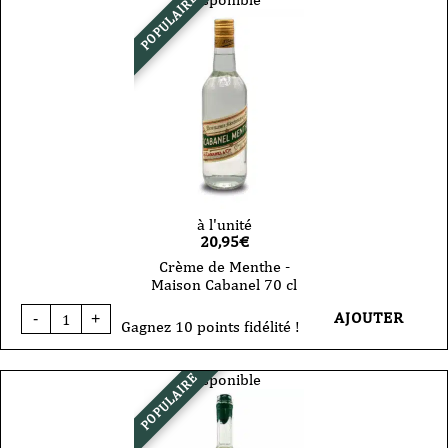
POPULAIRE
-
Maison
Cabanel
70
cl
à l'unité
20,95
€
Crème de Menthe -
Maison Cabanel 70 cl
quantité
AJOUTER
-
+
de
Gagnez 10 points fidélité !
Crème
de
Menthe
Disponible
POPULAIRE
-
Maison
Cabanel
70