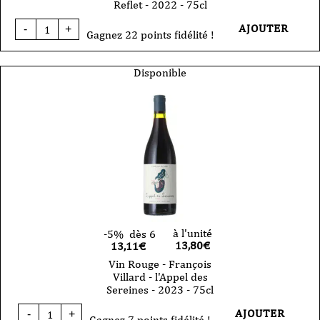
Reflet - 2022 - 75cl
quantité
AJOUTER
-
+
de
Gagnez 22 points fidélité !
Vin
Rouge
-
Disponible
François
Villard
-
Saint-
Joseph
-
Reflet
-
2022
-
75cl
à l'unité
-5%
dès 6
13,80
€
13,11€
Vin Rouge - François
Villard - l'Appel des
Sereines - 2023 - 75cl
quantité
AJOUTER
-
+
de
Gagnez 7 points fidélité !