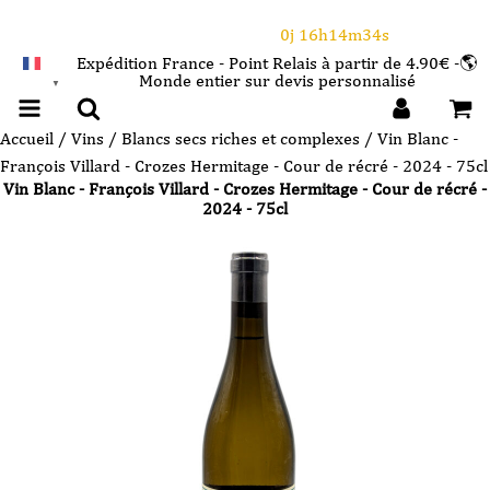
⌛Ce Week-end : 10€ de remise dès 150€ d'achat
avec le code CANICULE
0j 16h14m34s
Expédition France - Point Relais à partir de 4.90€ -🌎
Monde entier sur devis personnalisé
FRANÇAIS
▼
Accueil
/
Vins
/
Blancs secs riches et complexes
/ Vin Blanc -
François Villard - Crozes Hermitage - Cour de récré - 2024 - 75cl
Vin Blanc - François Villard - Crozes Hermitage - Cour de récré -
2024 - 75cl