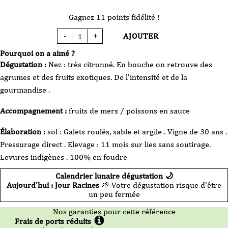
Gagnez 11 points fidélité !
AJOUTER
-
+
quantité
de
Vin
Pourquoi on a aimé ?
Blanc
-
Dégustation :
Nez : très citronné. En bouche on retrouve des
François
Villard
agrumes et des fruits exotiques. De l'intensité et de la
-
Crozes
gourmandise .
Hermitage
-
Cour
de
Accompagnement :
fruits de mers / poissons en sauce
récré
-
2024
Élaboration :
sol : Galets roulés, sable et argile . Vigne de 30 ans .
-
75cl
Pressurage direct . Elevage : 11 mois sur lies sans soutirage.
Levures indigènes . 100% en foudre
Calendrier lunaire dégustation 🌙
Aujourd'hui : Jour Racines
🌱 Votre dégustation risque d’être
un peu fermée
Nos garanties pour cette référence
Frais de ports réduits