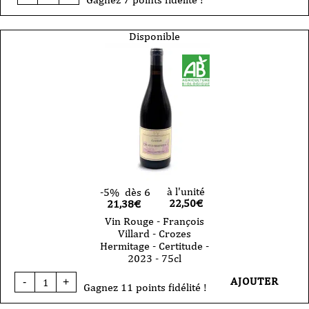
Vin
Rouge
-
Disponible
François
Villard
-
l'Appel
des
Sereines
-
2023
-
75cl
à l'unité
-5%
dès 6
22,50
€
21,38€
Vin Rouge - François
Villard - Crozes
Hermitage - Certitude -
2023 - 75cl
quantité
AJOUTER
-
+
de
Gagnez 11 points fidélité !
Vin