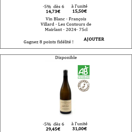
à l'unité
-5%
dès 6
15,50
€
14,73€
Vin Blanc - François
Villard - Les Contours de
Mairlant - 2024- 75cl
AJOUTER
Gagnez 8 points fidélité !
Disponible
à l'unité
-5%
dès 6
31,00
€
29,45€