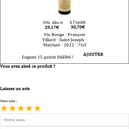
75cl
à l'unité
-5%
dès 6
30,70
€
29,17€
Vin Rouge - François
Villard - Saint-Joseph -
Mairlant - 2022 - 75cl
AJOUTER
Gagnez 15 points fidélité !
Vous avez aimé ce produit ?
Laissez un avis
Votre note :
★
★
★
★
★