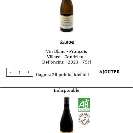
-
Montlys
-
2023
-
75cl
55,90
€
Vin Blanc - François
Villard - Condrieu -
DePoncins - 2023 - 75cl
quantité
AJOUTER
-
+
de
Gagnez 28 points fidélité !
Vin
Blanc
-
Indisponible
François
Villard
-
Condrieu
-
DePoncins
-
2023
-