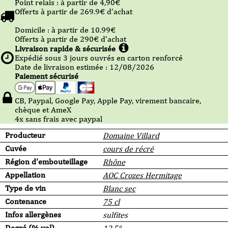
Point relais :
à partir de 4,90
€
Offerts à partir de
269.9
€ d’achat
Domicile :
à partir de 10.99
€
Offerts à partir de
290
€ d’achat
Livraison rapide & sécurisée
Expédié sous
3
jours ouvrés en carton renforcé
Date de livraison estimée : 12/08/2026
Paiement sécurisé
CB, Paypal, Google Pay, Apple Pay, virement bancaire,
chèque et AmeX
4x sans frais avec paypal
Producteur
Domaine Villard
Cuvée
cours de récré
Région d'embouteillage
Rhône
Appellation
AOC Crozes Hermitage
Type de vin
Blanc sec
Contenance
75 cl
Infos allergènes
sulfites
Degré (% vol)