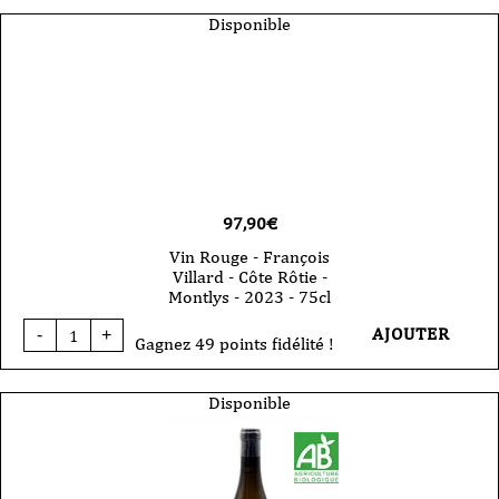
Rouge
-
Disponible
François
Villard
-
Crozes
Hermitage
-
Certitude
-
2023
-
75cl
97,90
€
Vin Rouge - François
Villard - Côte Rôtie -
Montlys - 2023 - 75cl
quantité
AJOUTER
-
+
de
Gagnez 49 points fidélité !
Vin
Rouge
-
Disponible
François
Villard
-
Côte
Rôtie