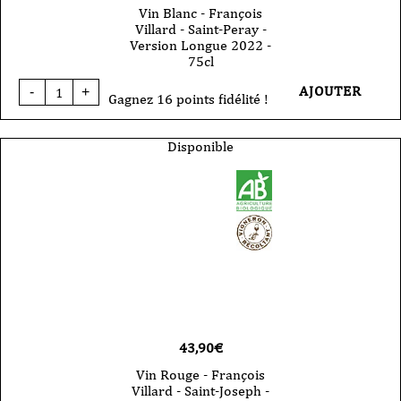
Vin Blanc - François
Villard - Saint-Peray -
Version Longue 2022 -
75cl
quantité
AJOUTER
-
+
de
Gagnez 16 points fidélité !
Vin
Blanc
-
Disponible
François
Villard
-
Saint-
Peray
-
Version
Longue
2022
-
75cl
43,90
€
Vin Rouge - François
Villard - Saint-Joseph -