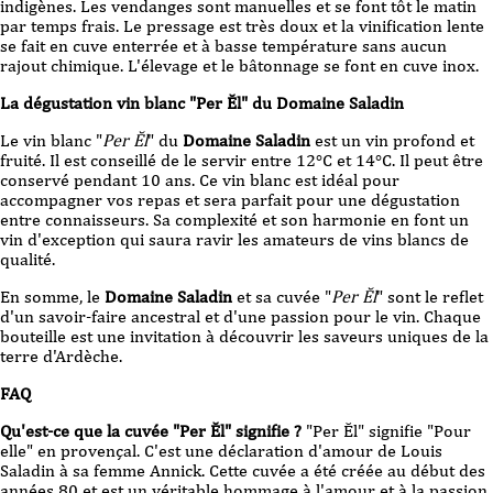
indigènes. Les vendanges sont manuelles et se font tôt le matin
par temps frais. Le pressage est très doux et la vinification lente
se fait en cuve enterrée et à basse température sans aucun
rajout chimique. L'élevage et le bâtonnage se font en cuve inox.
La dégustation vin blanc "Per Ĕl" du Domaine Saladin
Le vin blanc "
Per Ĕl
" du
Domaine Saladin
est un vin profond et
fruité. Il est conseillé de le servir entre 12°C et 14°C. Il peut être
conservé pendant 10 ans. Ce vin blanc est idéal pour
accompagner vos repas et sera parfait pour une dégustation
entre connaisseurs. Sa complexité et son harmonie en font un
vin d'exception qui saura ravir les amateurs de vins blancs de
qualité.
En somme, le
Domaine Saladin
et sa cuvée "
Per Ĕl
" sont le reflet
d'un savoir-faire ancestral et d'une passion pour le vin. Chaque
bouteille est une invitation à découvrir les saveurs uniques de la
terre d'Ardèche.
FAQ
Qu'est-ce que la cuvée "Per Ĕl" signifie ?
"Per Ĕl" signifie "Pour
elle" en provençal. C'est une déclaration d'amour de Louis
Saladin à sa femme Annick. Cette cuvée a été créée au début des
années 80 et est un véritable hommage à l'amour et à la passion.