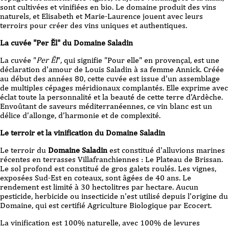
sont cultivées et vinifiées en bio. Le domaine produit des vins
naturels, et Elisabeth et Marie-Laurence jouent avec leurs
terroirs pour créer des vins uniques et authentiques.
La cuvée "Per Ĕl"
du Domaine Saladin
La cuvée "
Per Ĕl
", qui signifie "Pour elle" en provençal, est une
déclaration d'amour de Louis Saladin à sa femme Annick. Créée
au début des années 80, cette cuvée est issue d'un assemblage
de multiples cépages méridionaux complantés. Elle exprime avec
éclat toute la personnalité et la beauté de cette terre d’Ardèche.
Envoûtant de saveurs méditerranéennes, ce vin blanc est un
délice d’allonge, d’harmonie et de complexité.
Le terroir et la vinification du Domaine Saladin
Le terroir du
Domaine Saladin
est constitué d'alluvions marines
récentes en terrasses Villafranchiennes : Le Plateau de Brissan.
Le sol profond est constitué de gros galets roulés. Les vignes,
exposées Sud-Est en coteaux, sont âgées de 40 ans. Le
rendement est limité à 30 hectolitres par hectare. Aucun
pesticide, herbicide ou insecticide n'est utilisé depuis l’origine du
Domaine, qui est certifié Agriculture Biologique par Ecocert.
La vinification est 100% naturelle, avec 100% de levures