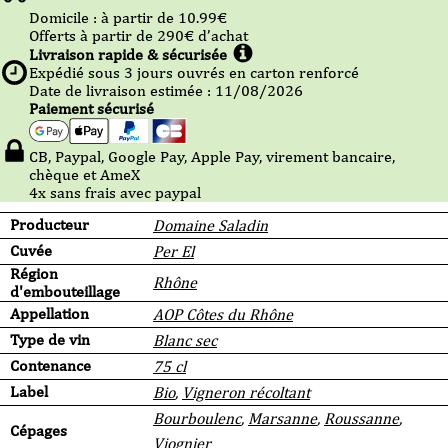
Domicile :
à partir de 10.99
€
Offerts à partir de
290
€ d’achat
Livraison rapide & sécurisée
Expédié sous
3
jours ouvrés en carton renforcé
Date de livraison estimée : 11/08/2026
Paiement sécurisé
CB, Paypal, Google Pay, Apple Pay, virement bancaire,
chèque et AmeX
4x sans frais avec paypal
Producteur
Domaine Saladin
Cuvée
Per El
Région
Rhône
d'embouteillage
Appellation
AOP Côtes du Rhône
Type de vin
Blanc sec
Contenance
75 cl
Label
Bio
,
Vigneron récoltant
Bourboulenc
,
Marsanne
,
Roussanne
,
Cépages
Viognier