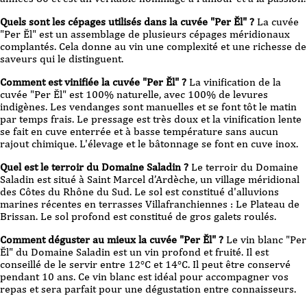
Quels sont les cépages utilisés dans la cuvée "Per Ĕl" ?
La cuvée
"Per Ĕl" est un assemblage de plusieurs cépages méridionaux
complantés. Cela donne au vin une complexité et une richesse de
saveurs qui le distinguent.
Comment est vinifiée la cuvée "Per Ĕl" ?
La vinification de la
cuvée "Per Ĕl" est 100% naturelle, avec 100% de levures
indigènes. Les vendanges sont manuelles et se font tôt le matin
par temps frais. Le pressage est très doux et la vinification lente
se fait en cuve enterrée et à basse température sans aucun
rajout chimique. L'élevage et le bâtonnage se font en cuve inox.
Quel est le terroir du Domaine Saladin ?
Le terroir du Domaine
Saladin est situé à Saint Marcel d’Ardèche, un village méridional
des Côtes du Rhône du Sud. Le sol est constitué d'alluvions
marines récentes en terrasses Villafranchiennes : Le Plateau de
Brissan. Le sol profond est constitué de gros galets roulés.
Comment déguster au mieux la cuvée "Per Ĕl" ?
Le vin blanc "Per
Ĕl" du Domaine Saladin est un vin profond et fruité. Il est
conseillé de le servir entre 12°C et 14°C. Il peut être conservé
pendant 10 ans. Ce vin blanc est idéal pour accompagner vos
repas et sera parfait pour une dégustation entre connaisseurs.