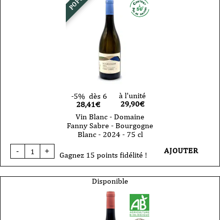
Fanny
Sabre
-
L'Oranger
de
Pierre
-
2023
-
75cl
à l'unité
-5%
dès 6
29,90
€
28,41€
Vin Blanc - Domaine
Fanny Sabre - Bourgogne
Blanc - 2024 - 75 cl
quantité
AJOUTER
-
+
de
Gagnez 15 points fidélité !
Vin
Blanc
-
Disponible
Domaine
Fanny
Sabre
-
Bourgogne