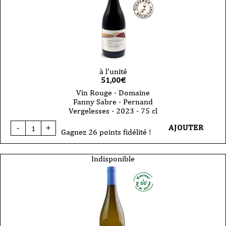
Blanc
-
2024
-
75
cl
à l'unité
51,00
€
Vin Rouge - Domaine
Fanny Sabre - Pernand
Vergelesses - 2023 - 75 cl
quantité
AJOUTER
-
+
de
Gagnez 26 points fidélité !
Vin
Rouge
-
Indisponible
Domaine
Fanny
Sabre
-
Pernand
Vergelesses
-
2023