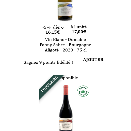
-
75
cl
à l'unité
-5%
dès 6
17,00
€
16,15€
Vin Blanc - Domaine
Fanny Sabre - Bourgogne
Aligoté - 2020 - 75 cl
AJOUTER
Gagnez 9 points fidélité !
Indisponible
POPULAIRE