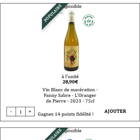
Domaine
Disponible
POPULAIRE
Fanny
Sabre
-
Pommard
-
2023
-
75
cl
à l'unité
28,90
€
Vin Blanc de macération -
Fanny Sabre - L'Oranger
de Pierre - 2023 - 75cl
quantité
AJOUTER
-
+
de
Gagnez 14 points fidélité !
Vin
Blanc
de
Disponible
POPULAIRE
macération
-