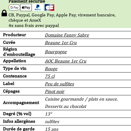
Paiement sécurisé
CB, Paypal, Google Pay, Apple Pay, virement bancaire,
chèque et AmeX
4x sans frais avec paypal
Producteur
Domaine Fanny Sabre
Cuvée
Beaune 1er Cru
Région
Bourgogne
d'embouteillage
Appellation
AOC Beaune 1er Cru
Type de vin
Rouge
Contenance
75 cl
Label
Peu de sulfites
Cépages
Pinot noir
Cuisine gourmande / plats en sauce,
Accompagnement
Desserts au chocolat
Degré (% vol)
13°
Infos allergènes
sulfites
Durée de garde
15 ans