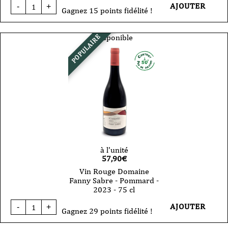
quantité
AJOUTER
-
+
de
Gagnez 15 points fidélité !
Vin
Rouge
-
Disponible
POPULAIRE
Domaine
Fanny
Sabre
-
Bourgogne
Rouge
-
Cuvée
XXIV
-
2024-
75
cl
à l'unité
57,90
€
Vin Rouge Domaine
Fanny Sabre - Pommard -
2023 - 75 cl
quantité
AJOUTER
-
+
de
Gagnez 29 points fidélité !
Vin
Rouge